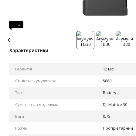
3
Характеристики
Гарантія
12 міс.
Ємність акумулятора
5880
Тип
Battery
Сумісність з моделями
DJI Matrice 30
Вага
0.75
Роз'єм
Пропріетарний