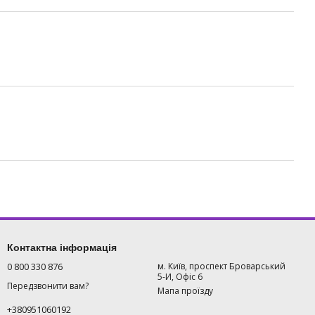
Контактна інформація
0 800 330 876
м. Київ, проспект Броварський
5-И, Офіс 6
Передзвонити вам?
Мапа проїзду
+380951060192