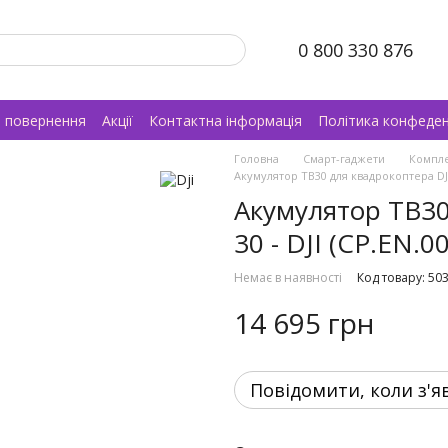
0 800 330 876
а повернення
Акції
Контактна інформація
Політика конфеден
Головна
Смарт-гаджети
Компле
Акумулятор TB30 для квадрокоптера DJI M
Акумулятор TB30
30 - DJI (CP.EN.0
Немає в наявності
Код товару: 50
14 695 грн
Повідомити, коли з'я