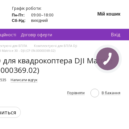
Графік роботи:
Мій кошик
09:00–18:00
Пн-Пт:
вихідний
Сб-Нд:
Вхід
ційності
Договір оферти
ктуючі для БПЛА
Комплектуючі для БПЛА Dji
atrice 30 - DJI (CP.EN.00000369.02)
 для квадрокоптера DJI Matrice
0000369.02)
3535
Написати відгук
Порівняти
В бажання
виться