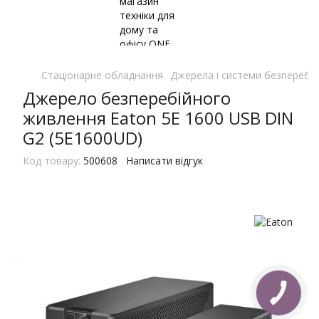
Стаціонарне обладнання
Джерела і системи безперебі
Джерело безперебiйного
живлення Eaton 5E 1600 USB DIN
G2 (5E1600UD)
Код товару:
500608
Написати відгук