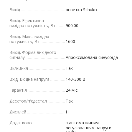
Вихід
розетка Schuko
Вихід. Ефективна
вихідна потужність, Вт
900.00
Вихід. Макс. вихідна
потужність, Вт
1600
Вихід. Форма вихідного
сигналу
Апроксимована синусоїда
Вкл/Викл
Так
Вхід. Вхідна напруга
140-300 В
Гарантія
24 міс.
Десктоп/п'єдестал
Так
Дисплей
Ні
Додатково
з автоматичним
регулюванням напруги