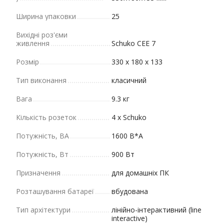
Ширина упаковки
25
Вихідні роз'єми
живлення
Schuko CEE 7
Розмір
330 х 180 х 133
Тип виконання
класичний
Вага
9.3 кг
Кількість розеток
4 x Schuko
Потужність, ВА
1600 В*А
Потужність, Вт
900 Вт
Призначення
для домашніх ПК
Розташування батареї
вбудована
Тип архітектури
лінійно-інтерактивний (line
interactive)