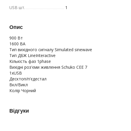
USB шт.
1
Опис
900 Вт
1600 ВА
Тип вихідного сигналу Simulated sinewave
Тип ДБЖ LineInteractive
Кількість фаз 1phase
Вихідні роз'єми живлення Schuko CEE 7
1xUSB
Десктоп/п'єдестал
Вкл/Викл
Колір Чорний
Відгуки