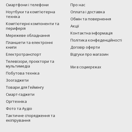
Смартфони і телефони
Про нас
Ноутбуки та комп'ютерна
Оплата і доставка
техніка
Обмін та повернення
Комп'ютерні компоненти та
Акції
периферія
Контактна інформація
Мережеве обладнання
Політика конфеденційності
Планшети та електронні
книги
Договір оферти
Електротранспорт
Відгуки про магазин
Телевізори, проєктори та
мультимедіа
Ми в соцмережах
Побутова техніка
Зоогаджети
Товари для Геймінгу
Смарт-гаджети
Оргтехніка
Фото та Аудіо
Тактичне спорядження та
екіпірування