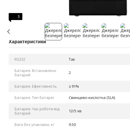
3
Характеристики
RS232
Так
Батарея. Bстановлено
2
батарей
Батарея. Ефективність
≥ 91%
Батарея. Тип батареї
Cвинцево-кислотна (SLA)
Батарея. Час роботи від
12/5 хв
батарей
Вага без упаковки, кг
9.50