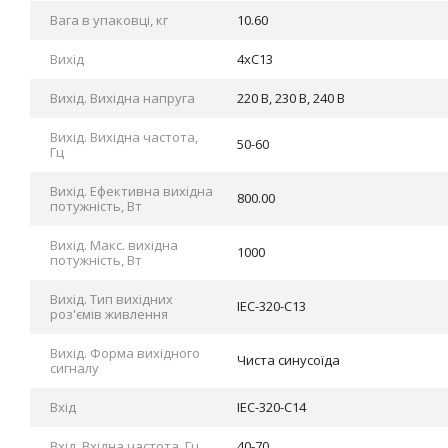
Вага в упаковці, кг
10.60
Вихід
4xC13
Вихід. Вихідна напруга
220 В, 230 В, 240 В
Вихід. Вихідна частота,
50-60
Гц
Вихід. Ефективна вихідна
800.00
потужність, Вт
Вихід. Макс. вихідна
1000
потужність, Вт
Вихід. Тип вихідних
IEC-320-C13
роз'ємів живлення
Вихід. Форма вихідного
Чиста синусоїда
сигналу
Вхід
IEC-320-C14
Вхід. Вхідна частота, Гц
40-70