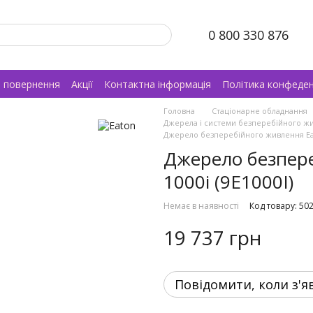
0 800 330 876
а повернення
Акції
Контактна інформація
Політика конфеден
Головна
Стаціонарне обладнання
Джерела і системи безперебійного ж
Джерело безперебiйного живлення Eato
Джерело безпере
1000i (9E1000I)
Немає в наявності
Код товару: 50
19 737 грн
Повідомити, коли з'я