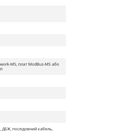
etwork-MS, плат ModBus-MS або
еї
и, ДБЖ, послідовний кабель,