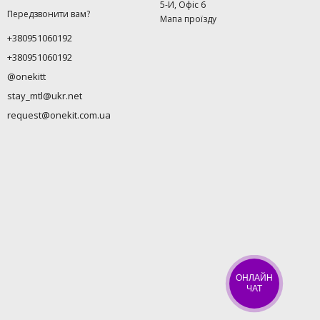
5-И, Офіс 6
Передзвонити вам?
Мапа проїзду
+380951060192
+380951060192
@onekitt
stay_mtl@ukr.net
request@onekit.com.ua
ОНЛАЙН
ЧАТ