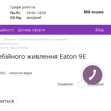
Графік роботи:
Мій кошик
09:00–18:00
Пн-Пт:
вихідний
Сб-Нд:
Вхід
ційності
Договір оферти
Джерела і системи безперебійного живлення
ивлення Eaton
n 9E 1000i (9E1000I)
бiйного живлення Eaton 9E
2832
Написати відгук
Порівняти
В бажання
виться