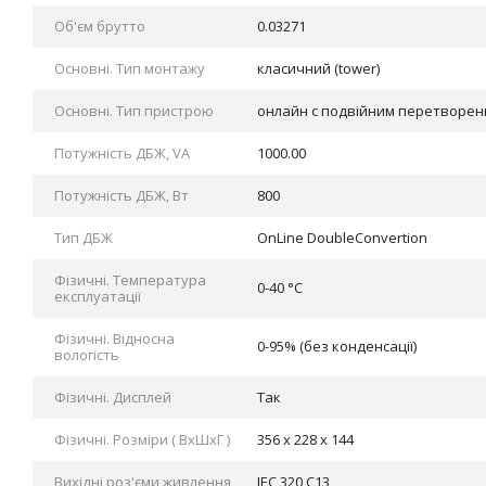
Об'єм брутто
0.03271
Основні. Тип монтажу
класичний (tower)
Основні. Тип пристрою
онлайн с подвійним перетворе
Потужність ДБЖ, VA
1000.00
Потужність ДБЖ, Вт
800
Тип ДБЖ
OnLine DoubleConvertion
Фізичні. Tемпература
0-40 °C
експлуатації
Фізичні. Відносна
0-95% (без конденсації)
вологість
Фізичні. Дисплей
Так
Фізичні. Розміри ( ВхШхГ )
356 x 228 x 144
Вихідні роз'єми живлення
IEC 320 C13