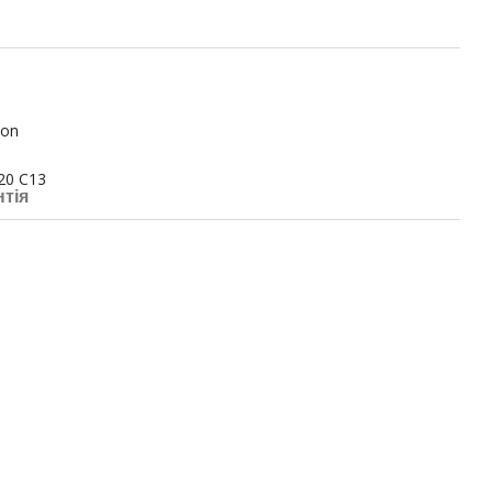
ion
20 C13
нтія