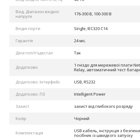
Вхід. Діапазон вхідної
176-300 В, 100-300 В
напруги
Вхідні порти
Single, IEC320 C14
Гарантія
24 міс.
Десктоп/п'єдестал
Так
1 гніздо для мережевої плати N
Додатково
Relay, автоматичний тест батар
Додатково. Інтерфейс
USB, RS232
Додатково. ПЗ
Intelligent Power
Захист
захист від глибокого розряду
Колір
Чорний
USB кабель, інструкція з безпек
Комплектація
посібник із швидкого запуску