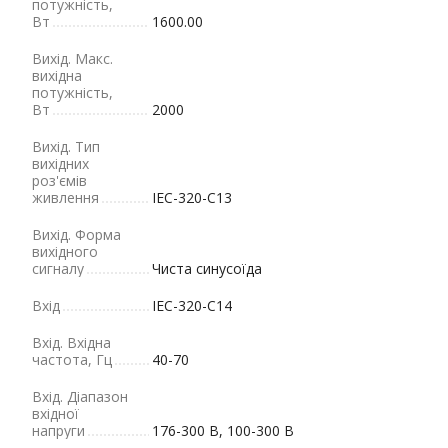
потужність,
Вт
1600.00
Вихід. Макс.
вихідна
потужність,
Вт
2000
Вихід. Тип
вихідних
роз'ємів
живлення
IEC-320-C13
Вихід. Форма
вихідного
сигналу
Чиста синусоїда
Вхід
IEC-320-C14
Вхід. Вхідна
частота, Гц
40-70
Вхід. Діапазон
вхідної
напруги
176-300 В, 100-300 В