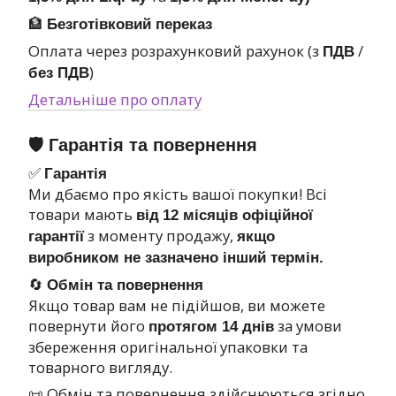
🏦
Безготівковий переказ
Оплата через розрахунковий рахунок (з
/
ПДВ
)
без ПДВ
Детальніше про оплату
🛡 Гарантія та повернення
✅
Гарантія
Ми дбаємо про якість вашої покупки! Всі
товари мають
від
12 місяців офіційної
з моменту продажу,
гарантії
якщо
виробником не зазначено інший термін.
🔄
Обмін та повернення
Якщо товар вам не підійшов, ви можете
повернути його
за умови
протягом 14 днів
збереження оригінальної упаковки та
товарного вигляду.
📜 Обмін та повернення здійснюються згідно