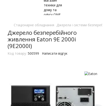
Стаціонарне обладнання
Джерела і системи безперебі
Джерело безперебiйного
живлення Eaton 9E 2000i
(9E2000I)
Код товару:
500599
Написати відгук