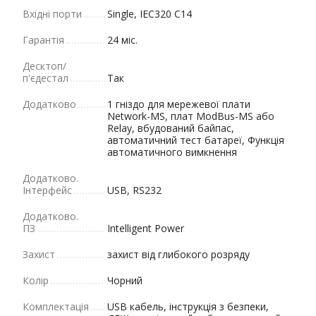
Вхідні порти
Single, IEC320 C14
Гарантія
24 міс.
Десктоп/
п'єдестал
Так
Додатково
1 гніздо для мережевої плати
Network-MS, плат ModBus-MS або
Relay, вбудований байпас,
автоматичний тест батареї, Функція
автоматичного вимкнення
Додатково.
Інтерфейс
USB, RS232
Додатково.
ПЗ
Intelligent Power
Захист
захист від глибокого розряду
Колір
Чорний
Комплектація
USB кабель, інструкція з безпеки,