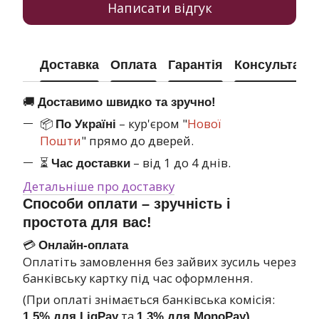
Написати відгук
Доставка
Оплата
Гарантія
Консультація
🚚
Доставимо швидко та зручно!
📦
– кур'єром "
Нової
По Україні
Пошти
" прямо до дверей.
⏳
– від 1 до 4 днів.
Час доставки
Детальніше про доставку
Способи оплати – зручність і
простота для вас!
💳
Онлайн-оплата
Оплатіть замовлення без зайвих зусиль через
банківську картку під час оформлення.
(При оплаті знімається банківська комісія:
та
1,5% для LiqPay
1,3% для MonoPay)