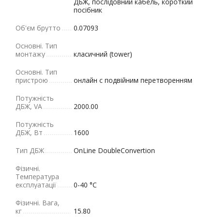
ДБЖ, послідовний кабель, короткий
посібник
Об'єм брутто
0.07093
Основні. Тип
монтажу
класичний (tower)
Основні. Тип
пристрою
онлайн с подвійним перетворенням
Потужність
ДБЖ, VA
2000.00
Потужність
ДБЖ, Вт
1600
Тип ДБЖ
OnLine DoubleConvertion
Фізичні.
Tемпература
експлуатації
0-40 °C
Фізичні. Вага,
кг
15.80