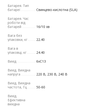
Батарея. Тип
батареї
Cвинцево-кислотна (SLA)
Батарея. Час
роботи від
батарей
16/10 хв
Вага без
упаковки, кг
22.40
Вага в
упаковці, кг
24.40
Вихід
6xC13
Вихід. Вихідна
напруга
220 В, 230 В, 240 В
Вихід. Вихідна
частота, Гц
50-60
Вихід.
Ефективна
вихідна