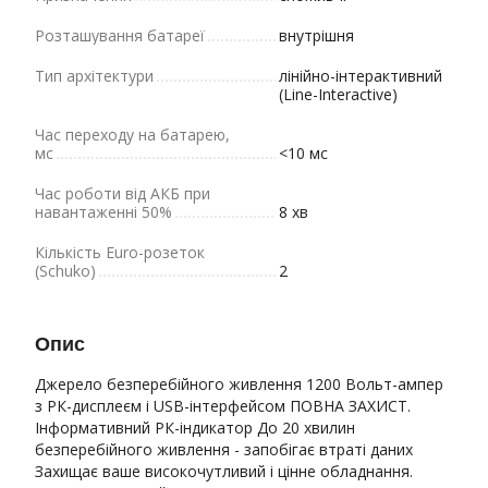
Розташування батареї
внутрішня
Тип архітектури
лінійно-інтерактивний
(Line-Interactive)
Час переходу на батарею,
мс
<10 мс
Час роботи від АКБ при
навантаженні 50%
8 хв
Кількість Euro-розеток
(Schuko)
2
Опис
Джерело безперебійного живлення 1200 Вольт-ампер
з РК-дисплеєм і USB-інтерфейсом ПОВНА ЗАХИСТ.
Інформативний РК-індикатор До 20 хвилин
безперебійного живлення - запобігає втраті даних
Захищає ваше високочутливий і цінне обладнання.