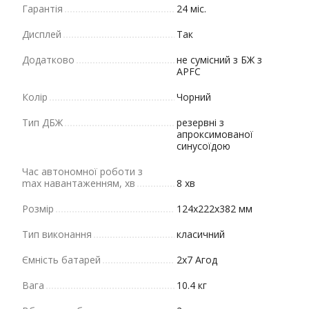
Гарантія
24 міс.
Дисплей
Так
Додатково
не сумісний з БЖ з
APFC
Колір
Чорний
Тип ДБЖ
резервні з
апроксимованої
синусоїдою
Час автономної роботи з
max навантаженням, хв
8 хв
Розмір
124х222х382 мм
Тип виконання
класичний
Ємність батарей
2х7 Агод
Вага
10.4 кг