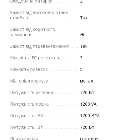
Вбудована батарея
2
Захист від високовольтних
стрибків
Так
Захист від короткого
замикання
Ні
Захист від перевантаження
Так
Кількість IEC розеток, шт.
3
Кількість розеток
5
Матеріал корпусу
метал
Потужність активна
720 Вт
Потужність повна
1200 VA
Потужність, ВА
1200 В*А
Потужність, Вт
720 Вт
Призначення
споживчі