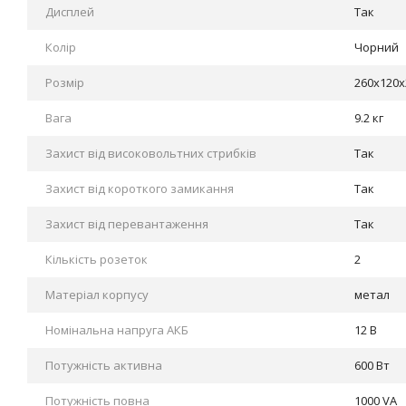
Дисплей
Так
Колір
Чорний
Розмір
260х120х
Вага
9.2 кг
Захист від високовольтних стрибків
Так
Захист від короткого замикання
Так
Захист від перевантаження
Так
Кількість розеток
2
Матеріал корпусу
метал
Номінальна напруга АКБ
12 В
Потужність активна
600 Вт
Потужність повна
1000 VA