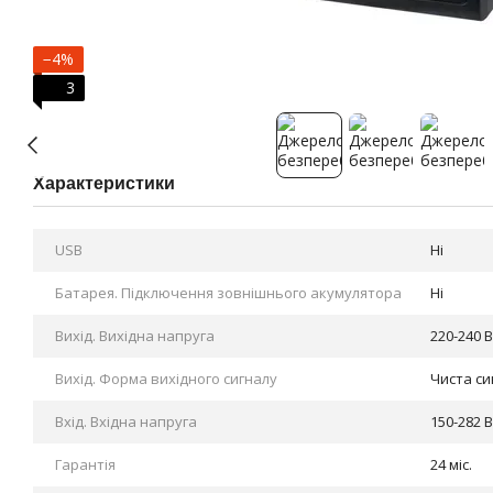
−4%
3
Характеристики
USB
Ні
Батарея. Підключення зовнішнього акумулятора
Ні
Вихід. Вихідна напруга
220-240 В
Вихід. Форма вихідного сигналу
Чиста си
Вхід. Вхідна напруга
150-282 В
Гарантія
24 міс.