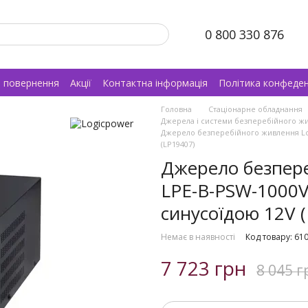
0 800 330 876
а повернення
Акції
Контактна інформація
Політика конфеден
Головна
Стаціонарне обладнання
Джерела і системи безперебійного ж
Джерело безперебійного живлення Log
(LP19407)
Джерело безпере
LPE-B-PSW-1000V
синусоїдою 12V 
Немає в наявності
Код товару: 61
7 723 грн
8 045 г