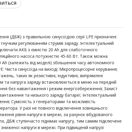
виться
ння (ДБЖ) з правильною синусоїдою серії LPE призначені
з гнучким регулюванням струмів заряду. Інтелектуальний
дключати АКБ з ємністю 20 Ah для слаботочного
ляційного насоса потужністю 45-60 Вт. Також можна
0 Ah (залежить від моделі) збільшення часу автономного
E: Чиста синусоїда на виході; Мікропроцесорне керування;
тажень, таких як резистивні, індуктивні, випрямлені
ум та напруга заряду встановлюються в меню на передній
ення без навантаження і режим енергозбереження; Захист
вантаження та низького заряду батареї; Інтелектуальний
ння; Сумісність з генераторами та можливість
ератора. У разі не повного відключення зовнішнього
ження рівня напруги в мережі, за рахунок вбудованого
ги, ДБЖ ступінчасто піднімає напругу, тим самим підключене
зниженої напруги в мережі. При підвищеній напрузі