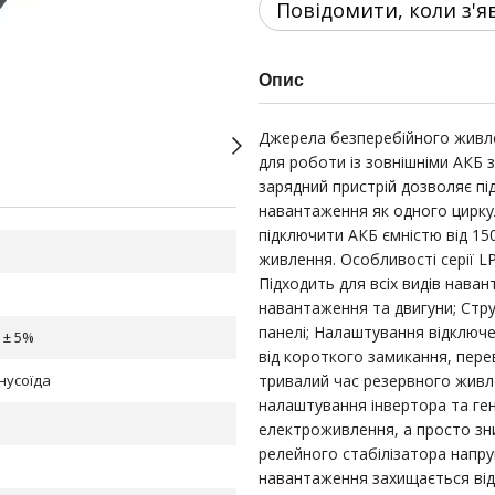
Повідомити, коли з'я
Опис
Джерела безперебійного живле
для роботи із зовнішніми АКБ 
зарядний пристрій дозволяє пі
навантаження як одного цирку
підключити АКБ ємністю від 15
живлення. Особливості серії LP
Підходить для всіх видів наван
навантаження та двигуни; Стр
панелі; Налаштування відключ
 ± 5%
від короткого замикання, пере
нусоїда
тривалий час резервного живле
налаштування інвертора та ген
електроживлення, а просто зни
релейного стабілізатора напру
навантаження захищається від 