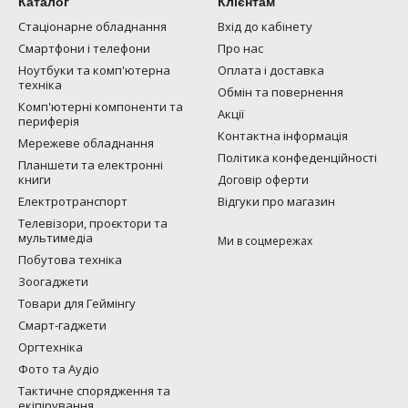
Каталог
Клієнтам
Стаціонарне обладнання
Вхід до кабінету
Смартфони і телефони
Про нас
Ноутбуки та комп'ютерна
Оплата і доставка
техніка
Обмін та повернення
Комп'ютерні компоненти та
Акції
периферія
Контактна інформація
Мережеве обладнання
Політика конфеденційності
Планшети та електронні
книги
Договір оферти
Електротранспорт
Відгуки про магазин
Телевізори, проєктори та
мультимедіа
Ми в соцмережах
Побутова техніка
Зоогаджети
Товари для Геймінгу
Смарт-гаджети
Оргтехніка
Фото та Аудіо
Тактичне спорядження та
екіпірування