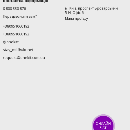
Контактна інформація
0 800 330 876
м. Київ, проспект Броварський
5-И, Офіс 6
Передзвонити вам?
Мапа проїзду
+380951060192
+380951060192
@onekitt
stay_mtl@ukr.net
request@onekit.com.ua
ОНЛАЙН
ЧАТ