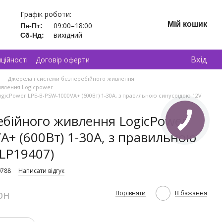
Графік роботи:
Мій кошик
09:00–18:00
Пн-Пт:
вихідний
Сб-Нд:
Вхід
ційності
Договір оферти
Джерела і системи безперебійного живлення
ивлення Logicpower
icPower LPE-B-PSW-1000VA+ (600Вт) 1-30A, з правильною синусоїдою 12V
бійного живлення LogicPower
A+ (600Вт) 1-30A, з правильною
(LP19407)
0788
Написати відгук
рн
Порівняти
В бажання