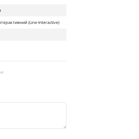
я
нтерактивний (Line-Interactive)
ою