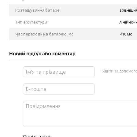
Розташування батареї
зовнішн
Тип архітектури
лінійно-і
Час переходу на батарею, мс
<10 мс
Новий відгук або коментар
Увійти за допомог
Оцініть товар