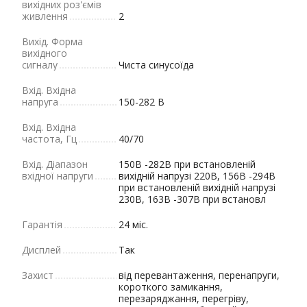
вихідних роз'ємів
живлення
2
Вихід. Форма
вихідного
сигналу
Чиста синусоїда
Вхід. Вхідна
напруга
150-282 В
Вхід. Вхідна
частота, Гц
40/70
Вхід. Діапазон
150В -282В при встановленій
вхідної напруги
вихідній напрузі 220В, 156В -294В
при встановленій вихідній напрузі
230В, 163В -307В при встановл
Гарантія
24 міс.
Дисплей
Так
Захист
від перевантаження, перенапруги,
короткого замикання,
перезаряджання, перегріву,