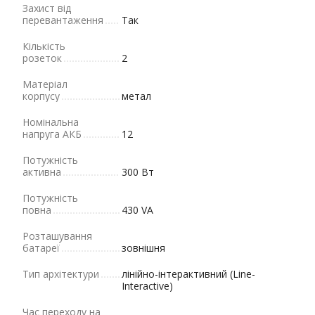
Захист від
перевантаження
Так
Кількість
розеток
2
Матеріал
корпусу
метал
Номінальна
напруга АКБ
12
Потужність
активна
300 Вт
Потужність
повна
430 VA
Розташування
батареї
зовнішня
Тип архітектури
лінійно-інтерактивний (Line-
Interactive)
Час переходу на