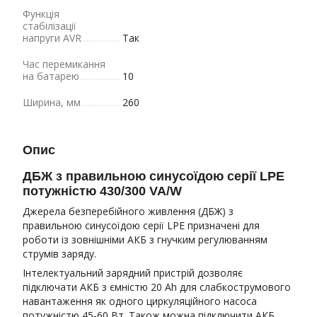
Функція
стабілізації
напруги AVR
Так
Час перемикання
на батарею
10
Ширина, мм
260
Опис
ДБЖ з правильною синусоїдою серії LPE
потужністю 430/300 VA/W
Джерела безперебійного живлення (ДБЖ) з
правильною синусоїдою серії LPE призначені для
роботи із зовнішніми АКБ з гнучким регулюванням
струмів заряду.
Інтелектуальний зарядний пристрій дозволяє
підключати АКБ з ємністю 20 Ah для слабкострумового
навантаження як одного циркуляційного насоса
потужністю 45-60 Вт. Також можна підключити АКБ