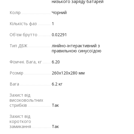
низького заряду батарей
Колір
Чорний
Кількість фаз
1
Об'єм брутто
0.02291
Тип ДБЖ
лінійно-інтерактивний з
правильною синусоїдою
Фізичні. Вага, кг
6.20
Розмір
260х120х280 мм
Вага
6.2 кг
Захист від
високовольтних
стрибків
Так
Захист від
короткого
замикання
Так