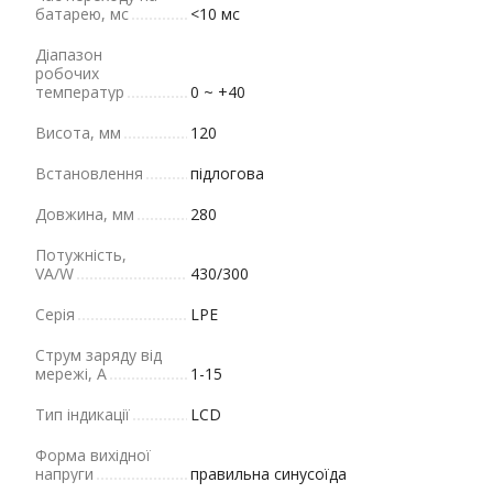
батарею, мс
<10 мс
Діапазон
робочих
температур
0 ~ +40
Висота, мм
120
Встановлення
підлогова
Довжина, мм
280
Потужність,
VA/W
430/300
Серія
LPE
Струм заряду від
мережі, A
1-15
Тип індикації
LCD
Форма вихідної
напруги
правильна синусоїда