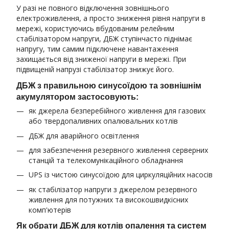
У разі не повного відключення зовнішнього
електроживлення, а просто зниження рівня напруги в
мережі, користуючись вбудованим релейним
стабілізатором напруги, ДБЖ ступінчасто піднімає
напругу, тим самим підключене навантаження
захищається від зниженої напруги в мережі. При
підвищеній напрузі стабілізатор знижує його.
ДБЖ з правильною синусоїдою та зовнішнім
акумулятором застосовують:
як джерела безперебійного живлення для газових
або твердопаливних опалювальних котлів
ДБЖ для аварійного освітлення
для забезпечення резервного живлення серверних
станцій та телекомунікаційного обладнання
UPS із чистою синусоїдою для циркуляційних насосів
як стабілізатор напруги з джерелом резервного
живлення для потужних та високошвидкісних
комп'ютерів
Як обрати ДБЖ для котлів опалення та систем