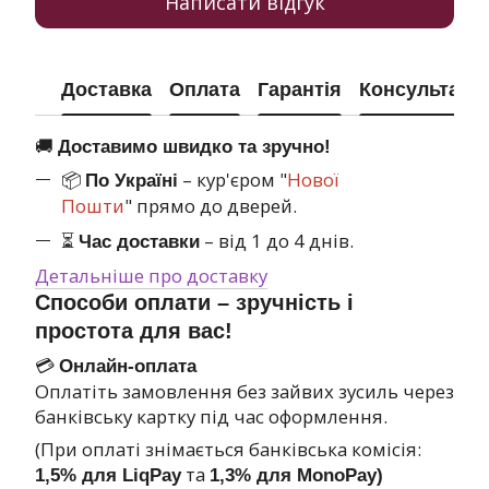
Написати відгук
Доставка
Оплата
Гарантія
Консультація
🚚
Доставимо швидко та зручно!
📦
– кур'єром "
Нової
По Україні
Пошти
" прямо до дверей.
⏳
– від 1 до 4 днів.
Час доставки
Детальніше про доставку
Способи оплати – зручність і
простота для вас!
💳
Онлайн-оплата
Оплатіть замовлення без зайвих зусиль через
банківську картку під час оформлення.
(При оплаті знімається банківська комісія:
та
1,5% для LiqPay
1,3% для MonoPay)