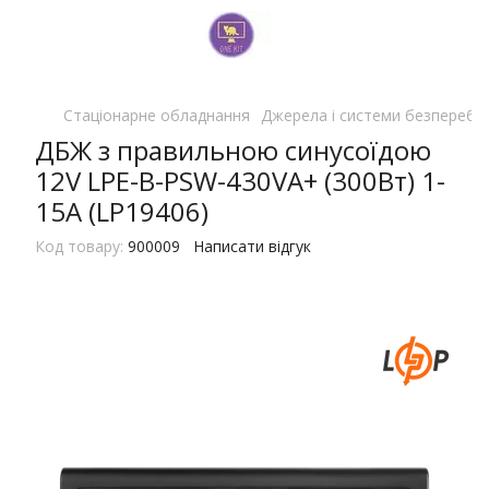
Стаціонарне обладнання
Джерела і системи безперебі
ДБЖ з правильною синусоїдою
12V LPE-B-PSW-430VA+ (300Вт) 1-
15A (LP19406)
Код товару:
900009
Написати відгук