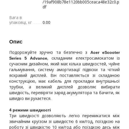
/19af908b78e1120bb005ceaca48e32c0.p
df
Вага в
упаковці, кг
0.00
Опис
Подорожуйте зручно та безпечно з
Acer eScooter
, складаним електросамокатом із
Series 5 Advance
сучасним дизайном, який має кілька швидкостей, чуйне
гальмування, систему амортизації підвіски та чіткий
яскравий дисплей. Він поставляється зі складаною
конструкцією, має кабель для прокладки внутрішньої
трубки, а великий дисплей дозволяє вибирати
швидкість, перевіряти заряд акумулятора та бачити, як
швидко ви рухаєтеся.
4 режими швидкості
Три швидкості дозволяють легко перемикатися між
звичайним круїзом зі швидкістю 6 км/год, поїздкою на
роботу зі швидкістю 10 км/год або поїздкою десь між