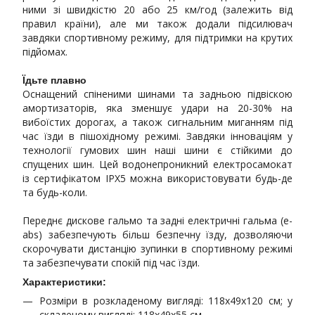
ними зі швидкістю 20 або 25 км/год (залежить від
правил країни), але ми також додали підсилювач
завдяки спортивному режиму, для підтримки на крутих
підйомах.
Їдьте плавно
Оснащений спіненими шинами та задньою підвіскою
амортизаторів, яка зменшує удари на 20-30% на
вибоїстих дорогах, а також сигнальним миганням під
час їзди в пішохідному режимі. Завдяки інноваціям у
технології гумових шин наші шини є стійкими до
спущених шин. Цей водонепроникний електросамокат
із сертифікатом IPX5 можна використовувати будь-де
та будь-коли.
Переднє дискове гальмо та задні електричні гальма (e-
abs) забезпечують більш безпечну їзду, дозволяючи
скорочувати дистанцію зупинки в спортивному режимі
та забезпечувати спокій під час їзди.
Характеристики:
Розміри в розкладеному вигляді: 118x49х120 см; у
складеному вигляді: 118x49x55 см.