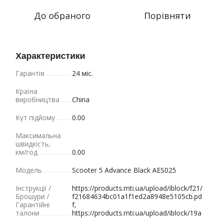
До обраного
Порівняти
Характеристики
Гарантія
24 міс.
Країна
виробництва
China
Кут підйому
0.00
Максимальна
швидкість,
км/год
0.00
Модель
Scooter 5 Advance Black AES025
Інструкції /
https://products.mti.ua/upload/iblock/f21/
Брошури /
f21684634bc01a1f1ed2a8948e5105cb.pd
Гарантійні
f,
талони
https://products.mti.ua/upload/iblock/19a