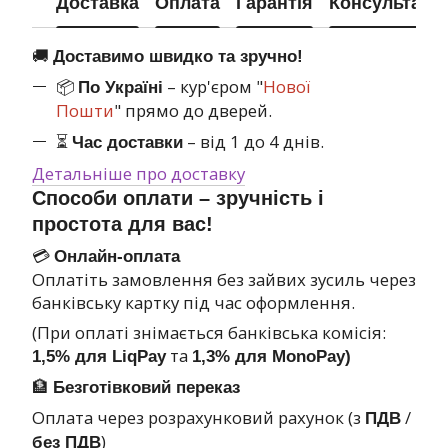
Доставка
Оплата
Гарантія
Консультація
🚚
Доставимо швидко та зручно!
📦
– кур'єром "
Нової
По Україні
Пошти
" прямо до дверей.
⏳
– від 1 до 4 днів.
Час доставки
Детальніше про доставку
Способи оплати – зручність і
простота для вас!
💳
Онлайн-оплата
Оплатіть замовлення без зайвих зусиль через
банківську картку під час оформлення.
(При оплаті знімається банківська комісія:
та
1,5% для LiqPay
1,3% для MonoPay)
🏦
Безготівковий переказ
Оплата через розрахунковий рахунок (з
/
ПДВ
)
без ПДВ