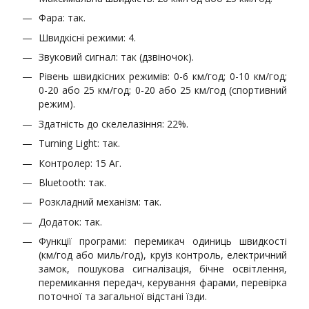
Фара: так.
Швидкісні режими: 4.
Звуковий сигнал: так (дзвіночок).
Рівень швидкісних режимів: 0-6 км/год; 0-10 км/год;
0-20 або 25 км/год; 0-20 або 25 км/год (спортивний
режим).
Здатність до скелелазіння: 22%.
Turning Light: так.
Контролер: 15 Аг.
Bluetooth: так.
Розкладний механізм: так.
Додаток: так.
Функції програми: перемикач одиниць швидкості
(км/год або миль/год), круіз контроль, електричний
замок, пошукова сигналізація, бічне освітлення,
перемикання передач, керування фарами, перевірка
поточної та загальної відстані їзди.