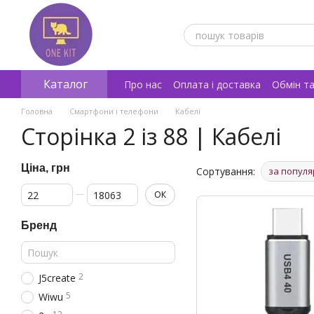
Перейти к основному контенту
Каталог
Про нас
Оплата і доставка
Обмін т
Відгуки про магазин
Головна
Смартфони і телефони
Кабелі
Сторінка 2 із 88 | Кабелі
Ціна, грн
Сортування:
за популя
От Ціна, грн
До Ціна, грн
ОК
Бренд
2
J5create
5
Wiwu