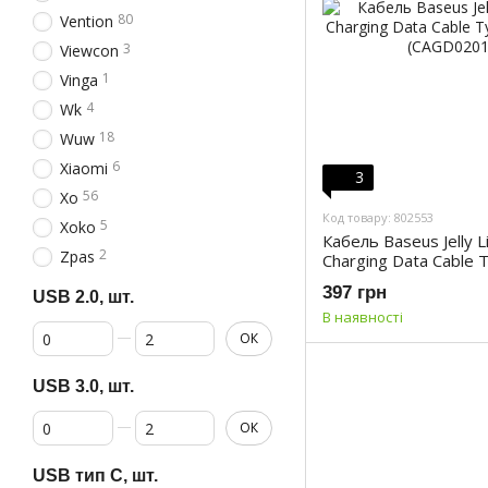
80
Vention
3
Viewcon
1
Vinga
4
Wk
18
Wuw
6
Xiaomi
3
56
Xo
Код товару: 802553
5
Xoko
Кабель Baseus Jelly Li
2
Zpas
Charging Data Cable 
Blue (CAGD020103)
397 грн
USB 2.0, шт.
В наявності
От USB 2.0, шт.
До USB 2.0, шт.
ОК
USB 3.0, шт.
От USB 3.0, шт.
До USB 3.0, шт.
ОК
USB тип C, шт.