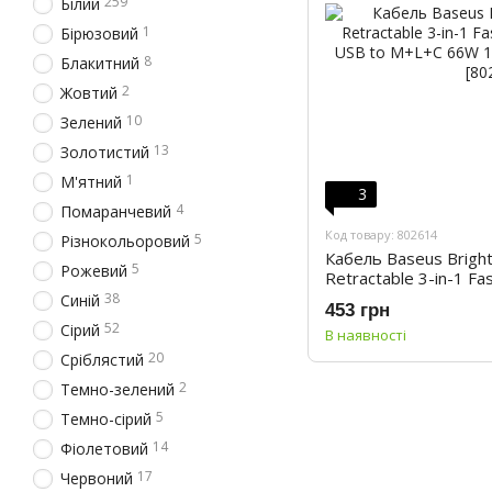
259
Білий
1
Бірюзовий
8
Блакитний
2
Жовтий
10
Зелений
13
Золотистий
1
М'ятний
3
4
Помаранчевий
Код товару: 802614
5
Різнокольоровий
Кабель Baseus Bright 
5
Рожевий
Retractable 3-in-1 Fa
USB to M+L+C 66W 1.
38
Синій
453 грн
52
Сірий
В наявності
20
Сріблястий
2
Темно-зелений
5
Темно-сірий
14
Фіолетовий
17
Червоний