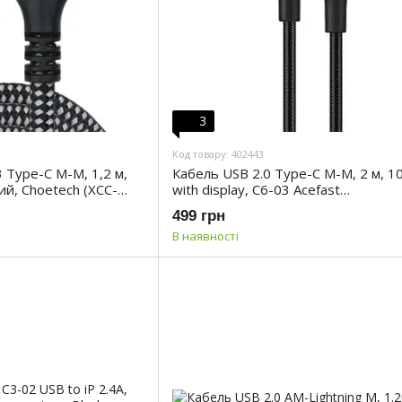
3
Код товару: 402443
 Type-C M-M, 1,2 м,
Кабель USB 2.0 Type-C M-M, 2 м, 1
й, Choetech (XCC-
with display, C6-03 Acefast
(6974316281054)
499 грн
В наявності