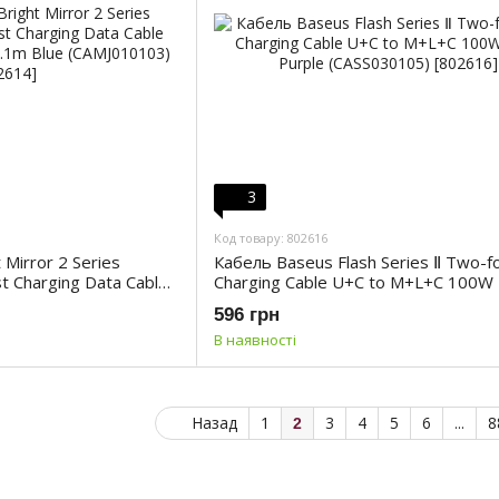
3
Код товару: 802616
Mirror 2 Series
Кабель Baseus Flash Series Ⅱ Two-f
st Charging Data Cable
Charging Cable U+C to M+L+C 100W
1m Blue (CAMJ010103)
Purple (CASS030105)
596 грн
В наявності
Назад
1
3
4
5
6
...
8
2