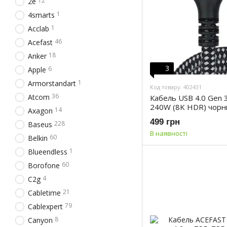
12
2e
1
4smarts
1
Acclab
46
Acefast
18
Anker
3
6
Apple
1
Armorstandart
Код товару: 402431
36
Atcom
Кабель USB 4.0 Gen 3
240W (8K HDR) чорни
14
Axagon
1040-GY)
499 грн
228
Baseus
В наявності
60
Belkin
1
Blueendless
60
Borofone
4
C2g
21
Cabletime
79
Cablexpert
8
Canyon