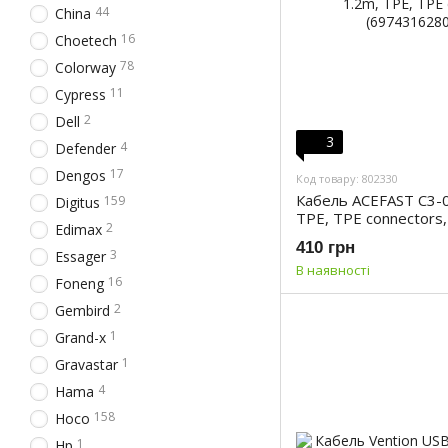
44
China
16
Choetech
78
Colorway
11
Cypress
2
Dell
3
4
Defender
17
Dengos
Код товару: 802330
Кабель ACEFAST C3-02
159
Digitus
TPE, TPE connectors,
2
Edimax
(6974316280828)
410 грн
3
Essager
В наявності
16
Foneng
2
Gembird
1
Grand-x
1
Gravastar
4
Hama
158
Hoco
1
Hp