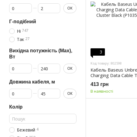
От USB тип C, шт.
До USB тип C, шт.
ОК
Г-подібний
747
Ні
27
Так
Вихідна потужність (Max),
3
Вт
Код товару: 802598
От Вихідна потужність (Max), Вт
До Вихідна потужність (Max), Вт
ОК
Кабель Baseus Unbrea
Charging Data Cable 
Cluster Black (P1035
Довжина кабеля, м
413 грн
От Довжина кабеля, м
До Довжина кабеля, м
В наявності
ОК
Колір
4
Бежевий