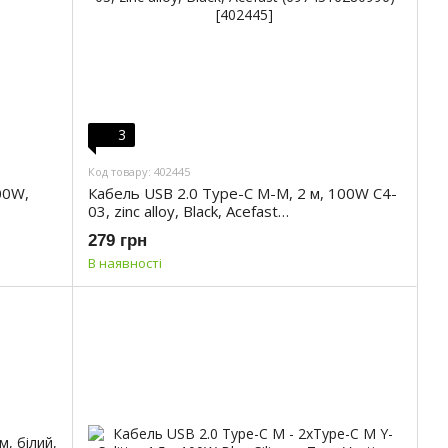
3
Код товару: 402445
00W,
Кабель USB 2.0 Type-C M-M, 2 м, 100W C4-
03, zinc alloy, Black, Acefast
(6974316280996)
279 грн
В наявності