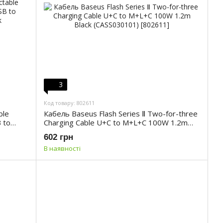
3
Код товару: 802611
ble
Кабель Baseus Flash Series Ⅱ Two-for-three
 to
Charging Cable U+C to M+L+C 100W 1.2m
Black (CASS030101)
602 грн
В наявності