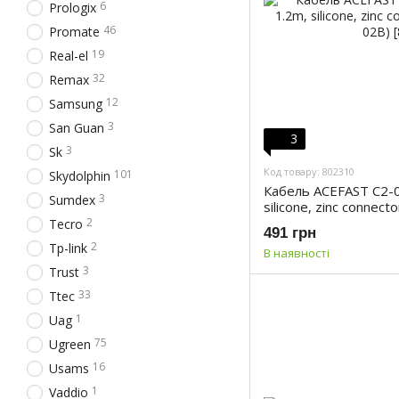
6
Prologix
46
Promate
19
Real-el
32
Remax
12
Samsung
3
San Guan
3
3
Sk
Код товару: 802310
101
Skydolphin
Кабель ACEFAST C2-02
3
Sumdex
silicone, zinc connect
2
Tecro
491 грн
2
Tp-link
В наявності
3
Trust
33
Ttec
1
Uag
75
Ugreen
16
Usams
1
Vaddio