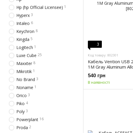
1
Hp (hp Official Licensee)
3
Hyperx
6
Intaleo
8
Keychron
5
Kingda
3
1
Logitech
25
Luxe Cube
Код товару: 802301
Кабель Vention USB 2.
8
Maxxter
1M Gray Aluminum All
1
Mikrotik
540 грн
3
No Brand
В наявності
1
Noname
3
Orico
4
Piko
3
Poly
16
Powerplant
2
Proda