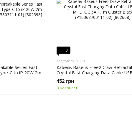
3
Код товару: 802608
kable Series Fast
Кабель Baseus Free2Draw Retracta
Type-C to iP 20W 2m
Crystal Fast Charging Data Cable USB
5803111-01)
M+L+C 3.5A 1.1m Cluster Black
452 грн
(P10368700111-02)
В наявності