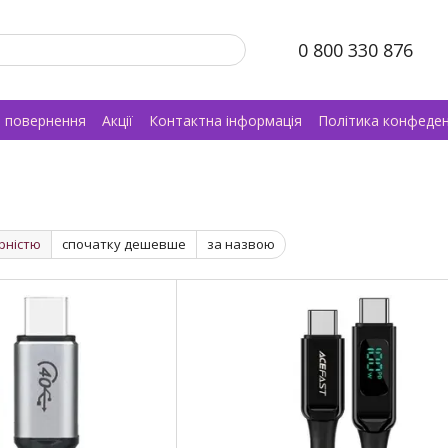
0 800 330 876
а повернення
Акції
Контактна інформація
Політика конфеден
рністю
спочатку дешевше
за назвою