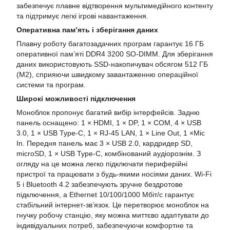
забезпечує плавне відтворення мультимедійного контенту
та підтримує легкі ігрові навантаження.
Оперативна пам’ять і зберігання даних
Плавну роботу багатозадачних програм гарантує 16 ГБ
оперативної пам’яті DDR4 3200 SO-DIMM. Для зберігання
даних використовують SSD-накопичувач обсягом 512 ГБ
(М2), сприяючи швидкому завантаженню операційної
системи та програм.
Широкі можливості підключення
Моноблок пропонує багатий вибір інтерфейсів. Задню
панель оснащено: 1 × HDMI, 1 × DP, 1 × COM, 4 × USB
3.0, 1 × USB Type-C, 1 × RJ-45 LAN, 1 × Line Out, 1 ×Mic
In. Передня панель має 3 × USB 2.0, кардридер SD,
microSD, 1 × USB Type-C, комбінований аудіорознім. З
огляду на це можна легко підключати периферійні
пристрої та працювати з будь-якими носіями даних. Wi-Fi
5 і Bluetooth 4.2 забезпечують зручне бездротове
підключення, а Ethernet 10/100/1000 Мбіт/с гарантує
стабільний інтернет-зв’язок. Це перетворює моноблок на
гнучку робочу станцію, яку можна миттєво адаптувати до
індивідуальних потреб, забезпечуючи комфортне та