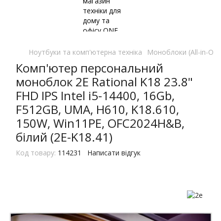
Ноутбуки та комп'ютерна техніка
Моноблоки (All-in-One
Комп'ютер персональний
моноблок 2E Rational K18 23.8"
FHD IPS Intel i5-14400, 16Gb,
F512GB, UMA, H610, K18.610,
150W, Win11PE, OFC2024H&B,
білий (2E-K18.41)
Код товару:
114231
Написати відгук