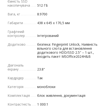
Ємність SSD
накопичувача
512 ГБ
Вага, кг
8.9700
Габарити
438 x 645 x 170,5 мм
Графічний
контролер
Інтегрований
Додатково
безпека: Fingerprint Unlock, Наявність
вільного слота для встановлення
додаткового HDD/SSD 2.5" – 1 шт.,
входить пакет MSOffice2024H&B
Діагональ
екрану
23.8"
Кардрідер
Так
Категорія
моноблоки
Комплектація
блок живлення, документація
Контрастність
1 000:1