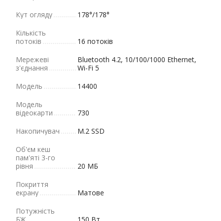
Кут огляду
178°/178°
Кількість
потоків
16 потоків
Мережеві
Bluetooth 4.2, 10/100/1000 Ethernet,
з'єднання
Wi-Fi 5
Модель
14400
Модель
відеокарти
730
Накопичувач
M.2 SSD
Об'єм кеш
пам'яті 3-го
рівня
20 МБ
Покриття
екрану
Матове
Потужність
БЖ
150 Вт