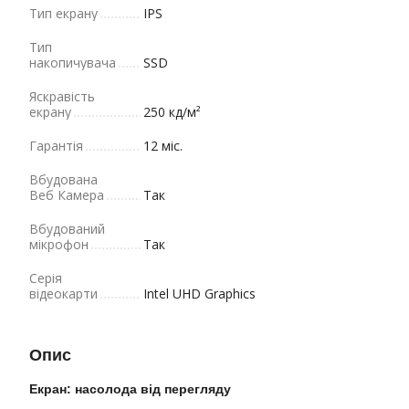
Тип екрану
IPS
Тип
накопичувача
SSD
Яскравість
екрану
250 кд/м²
Гарантія
12 міс.
Вбудована
Веб Камера
Так
Вбудований
мікрофон
Так
Серія
відеокарти
Intel UHD Graphics
Опис
Екран: насолода від перегляду