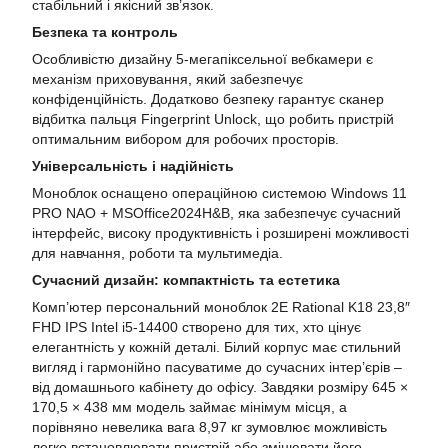
стабільний і якісний зв’язок.
Безпека та контроль
Особливістю дизайну 5-мегапіксельної вебкамери є
механізм приховування, який забезпечує
конфіденційність. Додатково безпеку гарантує сканер
відбитка пальця Fingerprint Unlock, що робить пристрій
оптимальним вибором для робочих просторів.
Універсальність і надійність
Моноблок оснащено операційною системою Windows 11
PRO NAO + MSOffice2024H&B, яка забезпечує сучасний
інтерфейс, високу продуктивність і розширені можливості
для навчання, роботи та мультимедіа.
Сучасний дизайн: компактність та естетика
Комп’ютер персональний моноблок 2E Rational K18 23,8″
FHD IPS Intel i5-14400 створено для тих, хто цінує
елегантність у кожній деталі. Білий корпус має стильний
вигляд і гармонійно пасуватиме до сучасних інтер’єрів –
від домашнього кабінету до офісу. Завдяки розміру 645 ×
170,5 × 438 мм модель займає мінімум місця, а
порівняно невелика вага 8,97 кг зумовлює можливість
легко встановлювати пристрій або змінювати його