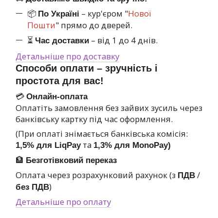
📦
– кур'єром "
Нової
По Україні
Пошти
" прямо до дверей.
⏳
– від 1 до 4 днів.
Час доставки
Детальніше про доставку
Способи оплати – зручність і
простота для вас!
💳
Онлайн-оплата
Оплатіть замовлення без зайвих зусиль через
банківську картку під час оформлення.
(При оплаті знімається банківська комісія:
та
1,5% для LiqPay
1,3% для MonoPay)
🏦
Безготівковий переказ
Оплата через розрахунковий рахунок (з
/
ПДВ
)
без ПДВ
Детальніше про оплату