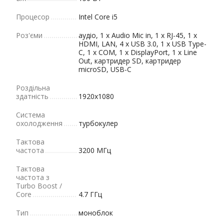
Процесор
Intel Core i5
Роз'єми
аудіо, 1 x Audio Mic in, 1 x RJ-45, 1 x
HDMI, LAN, 4 x USB 3.0, 1 x USB Type-
C, 1 x COM, 1 x DisplayPort, 1 x Line
Out, картридер SD, картридер
microSD, USB-C
Роздільна
здатність
1920x1080
Система
охолодження
турбокулер
Тактова
частота
3200 МГц
Тактова
частота з
Turbo Boost /
Core
4.7 ГГц
Тип
моноблок