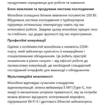
продуктивне середовище для роботи та навчання.
Блок живлення та продумана система охолодження
Моноблок оснащено блоком живлення потужністю 150 Вт.
Вбудована система охолодження з турбокулером
підтримує оптимальну температуру навіть під час
інтенсивної роботи. Завдяки цьому моноблок працює тихо
та стабільно, що додає зручності під час користування.
Професійні комунікації
Однією з особливостей моноблока є наявність COM-
порту, який забезпечує сумісність із комерційним і
спеціалізованим обладнанням. Це робить пристрій
незамінним в різних галузях – від офісної роботи до
промислових комунікацій, де необхідний стандартний
послідовний інтерфейс для взаємодії з обладнанням.
Мультимедійні можливості
Моноблок відповідає сучасним стандартам
відеокомунікацій: знімна вебкамера 5 МП (Type-C, hot-
swap) із механічною шторкою приватності, яку за потреби
можна фізично від’єднати; інтегрований мікрофон,
підтримання Wi-Fi 5 і дротового Ethernet забезпечують