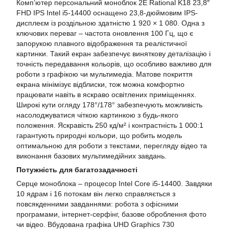
Комп’ютер персональний моноблок 2E Rational K18 23,8″
FHD IPS Intel i5-14400 оснащено 23,8-дюймовим IPS-
дисплеєм із роздільною здатністю 1 920 × 1 080. Одна з
ключових переваг – частота оновлення 100 Гц, що є
запорукою плавного відображення та реалістичної
картинки. Такий екран забезпечує виняткову деталізацію і
точність передавання кольорів, що особливо важливо для
роботи з графікою чи мультимедіа. Матове покриття
екрана мінімізує відблиски, тож можна комфортно
працювати навіть в яскраво освітлених приміщеннях.
Широкі кути огляду 178°/178° забезпечують можливість
насолоджуватися чіткою картинкою з будь-якого
положення. Яскравість 250 кд/м² і контрастність 1 000:1
гарантують природні кольори, що робить модель
оптимальною для роботи з текстами, перегляду відео та
виконання базових мультимедійних завдань.
Потужність для багатозадачності
Серце моноблока – процесор Intel Core i5-14400. Завдяки
10 ядрам і 16 потокам він легко справляється з
повсякденними завданнями: робота з офісними
програмами, інтернет-серфінг, базове оброблення фото
чи відео. Вбудована графіка UHD Graphics 730