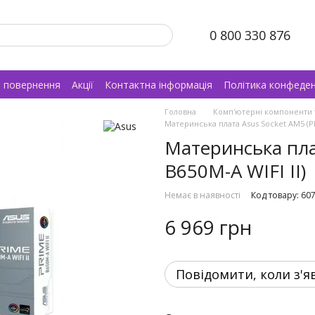
0 800 330 876
а повернення
Акції
Контактна інформація
Політика конфеден
Головна
Комп'ютерні компоненти 
Материнська плата Asus Socket AM5 (PR
Материнська пла
B650M-A WIFI II)
Немає в наявності
Код товару: 60
6 969 грн
Повідомити, коли з'я