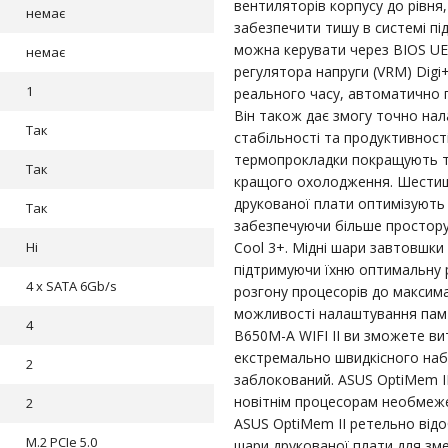
вентиляторів корпусу до рівня
немає
забезпечити тишу в системі пі
можна керувати через BIOS UE
немає
регулятора напруги (VRM) Digi
1
реального часу, автоматично 
Він також дає змогу точно на
Так
стабільності та продуктивності
термопрокладки покращують те
Так
кращого охолодження. Шестиша
друкованої плати оптимізують 
Так
забезпечуючи більше простору
Ні
Cool 3+. Мідні шари завтовшки
підтримуючи їхню оптимальну 
4 x SATA 6Gb/s
розгону процесорів до максима
можливості налаштування пам'
4
B650M-A WIFI II ви зможете ви
екстремально швидкісного набо
2
заблокований. ASUS OptiMem II
новітнім процесорам необмежен
2
ASUS OptiMem II ретельно відо
M.2 PCIe 5.0
шари друкованої плати для зме