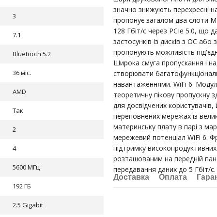
значно знижують перехресні на
3
пропонує загалом два слоти M.
128 Гбіт/с через PCIe 5.0, що
7.1
застосунків із дисків з ОС або
пропонують можливість під'єдна
Bluetooth 5.2
Широка смуга пропускання і н
36 міс.
створювати багатофункціональн
навантаженнями. WiFi 6. Модуль
AMD
теоретичну пікову пропускну з
для досвідчених користувачів,
Так
переповнених мережах із вели
материнську плату в парі з м
2
мережевий потенціал WiFi 6. Ф
підтримку високопродуктивних
4
розташованим на передній пане
5600 МГц
передавання даних до 5 Гбіт/с.
Доставка
Оплата
Гара
192 ГБ
2.5 Gigabit