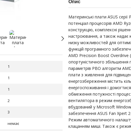
Опис
Материнські плати ASUS серії 
потенціал процесорів AMD Ryzen
конструкцію, комплексні рішен
настроювання, а також надає 
низку можливостей для оптиміз
функцій програмного забезпеч
AMD Precision Boost Overdrive
опортуністичного збільшення 
1
параметрів PBO алгоритм AMD
плати з живлення для підвищен
1
енергозбереження містить кіл
енергоспоживання і домогтися 
1
обмеження потужності процесо
вентилятора в режим енергозб
2
вбудований у Microsoft Windo
3
забезпечення ASUS Fan Xpert 
Режим автоматичного налашту
немає
клацанням миші. Також є режим