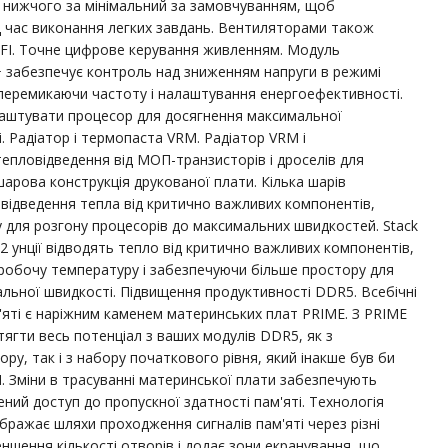
, нижчого за мінімальний за замовчуванням, щоб
д час виконання легких завдань. Вентиляторами також
FI. Точне цифрове керування живленням. Модуль
+ забезпечує контроль над зниженням напруги в режимі
перемикаючи частоту і налаштування енергоефективності.
лаштувати процесор для досягнення максимальної
. Радіатор і термопаста VRM. Радіатор VRM і
пловідведення від МОП-транзисторів і дроселів для
рова конструкція друкованої плати. Кілька шарів
відведення тепла від критично важливих компонентів,
 для розгону процесорів до максимальних швидкостей. Stack
 2 унції відводять тепло від критично важливих компонентів,
робочу температуру і забезпечуючи більше простору для
льної швидкості. Підвищення продуктивності DDR5. Всебічні
яті є наріжним каменем материнських плат PRIME. З PRIME
тягти весь потенціал з ваших модулів DDR5, як з
ру, так і з набору початкового рівня, який інакше був би
. Зміни в трасуванні материнської плати забезпечують
ий доступ до пропускної здатності пам'яті. Технологія
бражає шляхи проходження сигналів пам'яті через різні
ншення кількості отворів і додає зони екранування, що