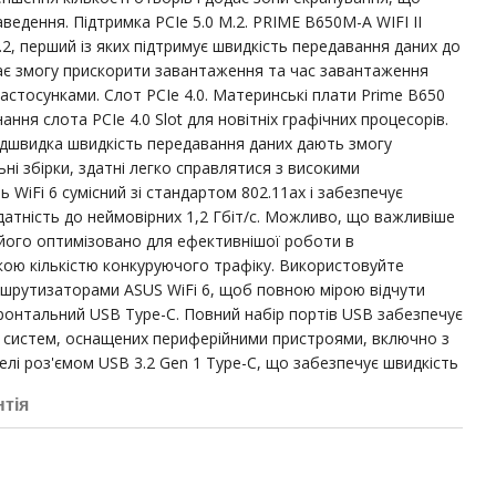
ведення. Підтримка PCIe 5.0 M.2. PRIME B650M-A WIFI II
2, перший із яких підтримує швидкість передавання даних до
 дає змогу прискорити завантаження та час завантаження
 застосунками. Слот PCIe 4.0. Материнські плати Prime B650
ння слота PCIe 4.0 Slot для новітніх графічних процесорів.
адшвидка швидкість передавання даних дають змогу
і збірки, здатні легко справлятися з високими
 WiFi 6 сумісний зі стандартом 802.11ax і забезпечує
датність до неймовірних 1,2 Гбіт/с. Можливо, що важливіше
 його оптимізовано для ефективнішої роботи в
кою кількістю конкуруючого трафіку. Використовуйте
аршрутизаторами ASUS WiFi 6, щоб повною мірою відчути
ронтальний USB Type-С. Повний набір портів USB забезпечує
 систем, оснащених периферійними пристроями, включно з
лі роз'ємом USB 3.2 Gen 1 Type-C, що забезпечує швидкість
нтія