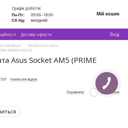
Графік роботи:
Мій кошик
09:00–18:00
Пн-Пт:
вихідний
Сб-Нд:
Вхід
ційності
Договір оферти
та периферія
Материнські плати
IME B650M-A WIFI II)
та Asus Socket AM5 (PRIME
7707
Написати відгук
Порівняти
В бажання
виться