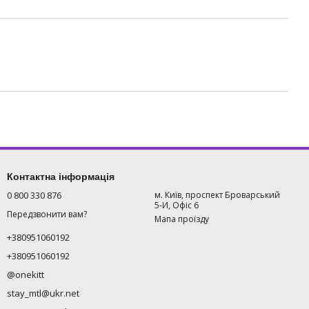
Контактна інформація
0 800 330 876
м. Київ, проспект Броварський
5-И, Офіс 6
Передзвонити вам?
Мапа проїзду
+380951060192
+380951060192
@onekitt
stay_mtl@ukr.net