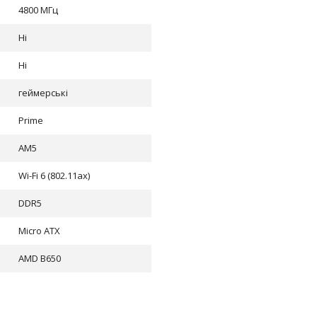
4800 МГц
Ні
Ні
геймерські
Prime
AM5
Wi-Fi 6 (802.11ax)
DDR5
Micro ATX
AMD B650