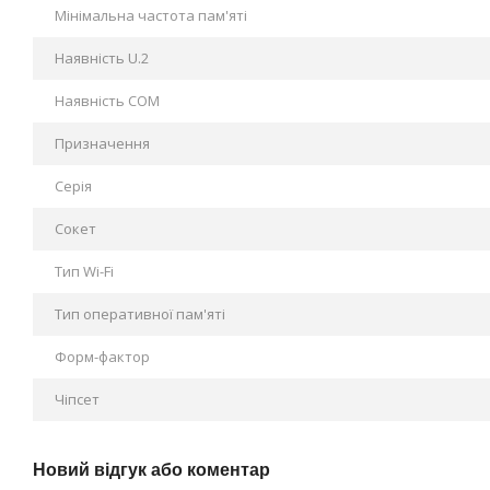
Мінімальна частота пам'яті
Наявність U.2
Наявність СOM
Призначення
Серія
Сокет
Тип Wi-Fi
Тип оперативної пам'яті
Форм-фактор
Чіпсет
Новий відгук або коментар