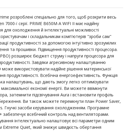
Prime розроблені спеціально для того, щоб розкрити весь
 7000-ї серії. PRIME B650M-A WIFI II має надійну
ня для охолодження й інтелектуальні можливості
користувачам і складальникам комп'ютерів "зроби сам"
ації продуктивності за допомогою інтуїтивно зрозумілих
ення та прошивки. Підвищення продуктивності процесора.
 (PBO) розширює бюджет струму і напруги процесора для
продуктивності. Завдяки агресивному налаштуванню
 може використовувати надійне рішення материнської
ня продуктивності. Всебічна енергоефективність. Функція
ька налаштувань, що дають змогу легко оптимізувати
максимальної економії енергії. Ви можете ввімкнути
ра, затемнити підсвічування Aura і встановити профіль
ереження. Ви також можете перемкнути план Power Saver,
ws. Гнучкі засоби керування охолодженням. Програмне
2+ забезпечує всебічний контроль над вентиляторами.
вання інтелектуально налаштовує всі параметри одним
 Extreme Quiet, який знижує швидкість обертання