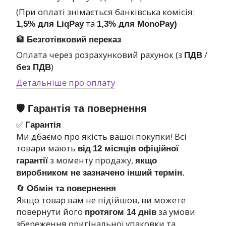
(При оплаті знімається банківська комісія:
та
1,5% для LiqPay
1,3% для MonoPay)
🏦
Безготівковий переказ
Оплата через розрахунковий рахунок (з
/
ПДВ
)
без ПДВ
Детальніше про оплату
🛡 Гарантія та повернення
✅
Гарантія
Ми дбаємо про якість вашої покупки! Всі
товари мають
від
12 місяців офіційної
з моменту продажу,
гарантії
якщо
виробником не зазначено інший термін.
🔄
Обмін та повернення
Якщо товар вам не підійшов, ви можете
повернути його
за умови
протягом 14 днів
збереження оригінальної упаковки та