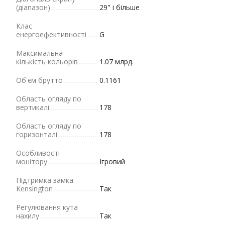
(діапазон)
29" і більше
Клас
енергоефективності
G
Максимальна
кількість кольорів
1.07 млрд.
Об'єм брутто
0.1161
Область огляду по
вертикалі
178
Область огляду по
горизонталі
178
Особливості
монітору
Ігровий
Підтримка замка
Kensington
Так
Регулювання кута
нахилу
Так