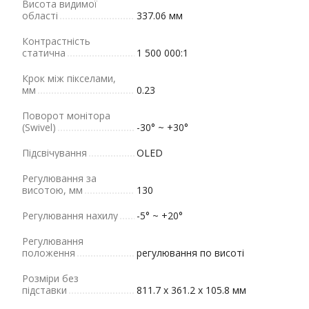
Висота видимої
області
337.06 мм
Контрастність
статична
1 500 000:1
Крок між пікселами,
мм
0.23
Поворот монітора
(Swivel)
-30° ~ +30°
Підсвічування
OLED
Регулювання за
висотою, мм
130
Регулювання нахилу
-5° ~ +20°
Регулювання
положення
регулювання по висоті
Розміри без
підставки
811.7 x 361.2 x 105.8 мм