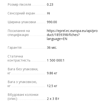
Розмір пікселя
0.23
Сенсорний екран
Ні
Ширина упаковки
990.00
Посилання на
https://eprel.ec.europa.eu/api/pro
специфікацію
duct/1859398/fiches?
language=EN
Гарантія
36 міс.
Статична
контрастність
1 500 000:1
Вага без упаковки,
кг
9.86 кг
Вага з упаковкою,
кг
12.5 кг
Вбудовані колонки
(опис)
2 х 3 Вт