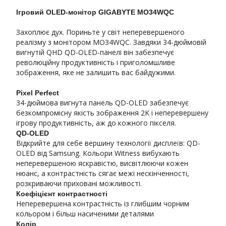
Ігровий OLED-монітор GIGABYTE MO34WQC
Захоплює дух. Пориньте у світ неперевершеного
реалізму з монітором MO34WQC. Завдяки 34-дюймовій
вигнутій QHD QD-OLED-панелі він забезпечує
революційну продуктивність і приголомшливе
зображення, яке не залишить вас байдужими.
Pixel Perfect
34-дюймова вигнута панель QD-OLED забезпечує
безкомпромісну якість зображення 2K і неперевершену
ігрову продуктивність, аж до кожного пікселя.
QD-OLED
Відкрийте для себе вершину технології дисплеїв: QD-
OLED від Samsung. Кольори Witness вибухають
неперевершеною яскравістю, висвітлюючи кожен
нюанс, а контрастність сягає межі нескінченності,
розкриваючи приховані можливості.
Коефіцієнт контрастності
Неперевершена контрастність із глибшим чорним
кольором і більш насиченими деталями
Колір