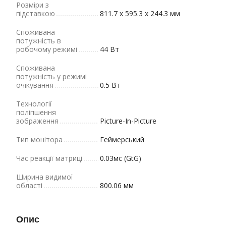
Розміри з
підставкою
811.7 x 595.3 x 244.3 мм
Споживана
потужність в
робочому режимі
44 Вт
Споживана
потужність у режимі
очікування
0.5 Вт
Технології
поліпшення
зображення
Picture-In-Picture
Тип монітора
Геймерський
Час реакції матриці
0.03мс (GtG)
Ширина видимої
області
800.06 мм
Опис