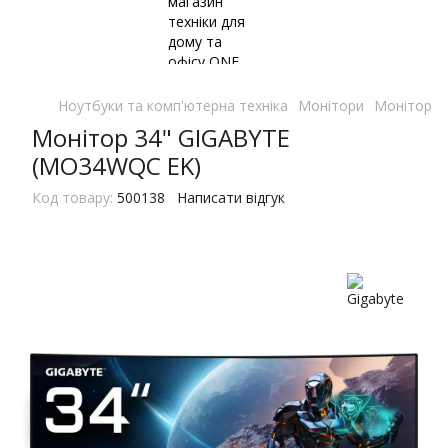
Ноутбуки та комп'ютерна техніка
Монітори
Монітори 
Монітор 34" GIGABYTE
(MO34WQC EK)
Код товару:
500138
Написати відгук