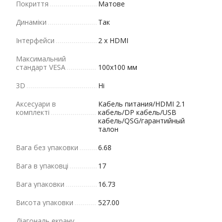
Покриття
Матове
Динаміки
Так
Інтерфейси
2 х HDMI
Максимальний
стандарт VESA
100x100 мм
3D
Ні
Аксесуари в
Кабель питания/HDMI 2.1
комплекті
кабель/DP кабель/USB
кабель/QSG/гарантийный
талон
Вага без упаковки
6.68
Вага в упаковці
17
Вага упаковки
16.73
Висота упаковки
527.00
Діагональ екрану