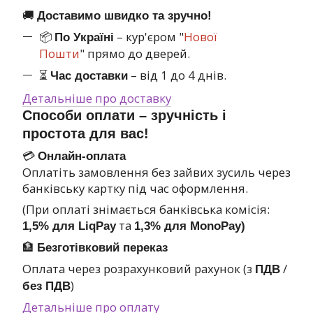
🚚
Доставимо швидко та зручно!
📦
– кур'єром "
Нової
По Україні
Пошти
" прямо до дверей.
⏳
– від 1 до 4 днів.
Час доставки
Детальніше про доставку
Способи оплати – зручність і
простота для вас!
💳
Онлайн-оплата
Оплатіть замовлення без зайвих зусиль через
банківську картку під час оформлення.
(При оплаті знімається банківська комісія:
та
1,5% для LiqPay
1,3% для MonoPay)
🏦
Безготівковий переказ
Оплата через розрахунковий рахунок (з
/
ПДВ
)
без ПДВ
Детальніше про оплату