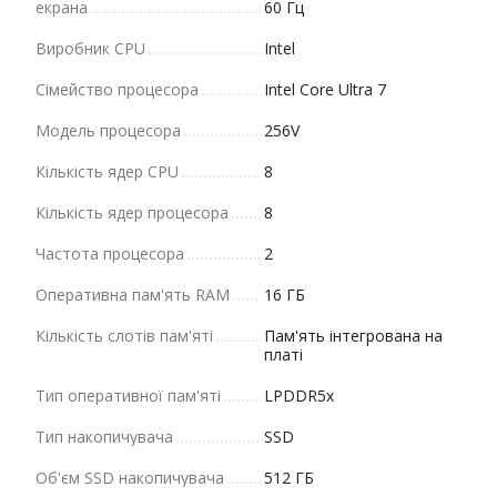
екрана
60 Гц
Виробник CPU
Intel
Сімейство процесора
Intel Core Ultra 7
Модель процесора
256V
Кількість ядер CPU
8
Кількість ядер процесора
8
Частота процесора
2
Оперативна пам'ять RAM
16 ГБ
Кількість слотів пам'яті
Пам'ять інтегрована на
платі
Тип оперативної пам'яті
LPDDR5x
Тип накопичувача
SSD
Об'єм SSD накопичувача
512 ГБ