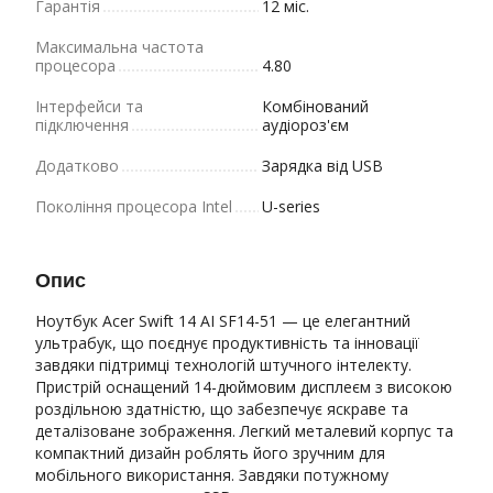
Гарантія
12 міс.
Максимальна частота
процесора
4.80
Інтерфейси та
Комбінований
підключення
аудіороз'єм
Додатково
Зарядка від USB
Покоління процесора Intel
U-series
Опис
Ноутбук Acer Swift 14 AI SF14-51 — це елегантний
ультрабук, що поєднує продуктивність та інновації
завдяки підтримці технологій штучного інтелекту.
Пристрій оснащений 14-дюймовим дисплеєм з високою
роздільною здатністю, що забезпечує яскраве та
деталізоване зображення. Легкий металевий корпус та
компактний дизайн роблять його зручним для
мобільного використання. Завдяки потужному