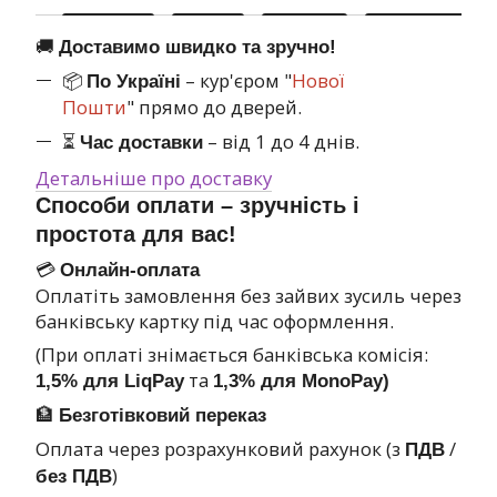
🚚
Доставимо швидко та зручно!
📦
– кур'єром "
Нової
По Україні
Пошти
" прямо до дверей.
⏳
– від 1 до 4 днів.
Час доставки
Детальніше про доставку
Способи оплати – зручність і
простота для вас!
💳
Онлайн-оплата
Оплатіть замовлення без зайвих зусиль через
банківську картку під час оформлення.
(При оплаті знімається банківська комісія:
та
1,5% для LiqPay
1,3% для MonoPay)
🏦
Безготівковий переказ
Оплата через розрахунковий рахунок (з
/
ПДВ
)
без ПДВ