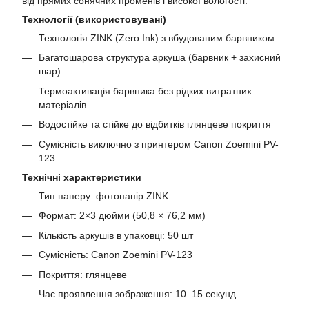
від прямих сонячних променів і високої вологості.
Технології (використовувані)
Технологія ZINK (Zero Ink) з вбудованим барвником
Багатошарова структура аркуша (барвник + захисний
шар)
Термоактивація барвника без рідких витратних
матеріалів
Водостійке та стійке до відбитків глянцеве покриття
Сумісність виключно з принтером Canon Zoemini PV-
123
Технічні характеристики
Тип паперу: фотопапір ZINK
Формат: 2×3 дюйми (50,8 × 76,2 мм)
Кількість аркушів в упаковці: 50 шт
Сумісність: Canon Zoemini PV-123
Покриття: глянцеве
Час проявлення зображення: 10–15 секунд