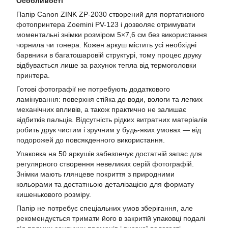
Особливості
Папір Canon ZINK ZP-2030 створений для портативного
фотопринтера Zoemini PV-123 і дозволяє отримувати
моментальні знімки розміром 5×7,6 см без використання
чорнила чи тонера. Кожен аркуш містить усі необхідні
барвники в багатошаровій структурі, тому процес друку
відбувається лише за рахунок тепла від термоголовки
принтера.
Готові фотографії не потребують додаткового
ламінування: поверхня стійка до води, вологи та легких
механічних впливів, а також практично не залишає
відбитків пальців. Відсутність рідких витратних матеріалів
робить друк чистим і зручним у будь-яких умовах — від
подорожей до повсякденного використання.
Упаковка на 50 аркушів забезпечує достатній запас для
регулярного створення невеликих серій фотографій.
Знімки мають глянцеве покриття з природними
кольорами та достатньою деталізацією для формату
кишенькового розміру.
Папір не потребує спеціальних умов зберігання, але
рекомендується тримати його в закритій упаковці подалі