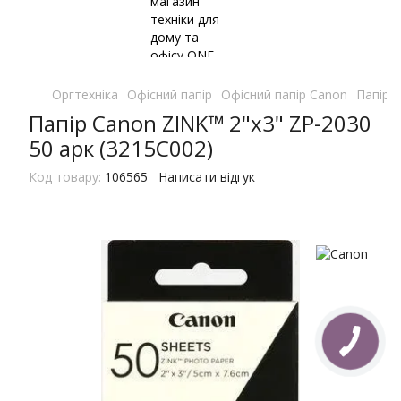
Оргтехніка
Офісний папір
Офісний папір Canon
Папір 
Папір Canon ZINK™ 2"x3" ZP-2030
50 арк (3215C002)
Код товару:
106565
Написати відгук