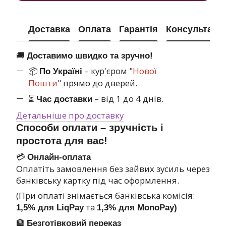
Доставка
Оплата
Гарантія
Консультація
🚚
Доставимо швидко та зручно!
📦
– кур'єром "
Нової
По Україні
Пошти
" прямо до дверей.
⏳
– від 1 до 4 днів.
Час доставки
Детальніше про доставку
Способи оплати – зручність і
простота для вас!
💳
Онлайн-оплата
Оплатіть замовлення без зайвих зусиль через
банківську картку під час оформлення.
(При оплаті знімається банківська комісія:
та
1,5% для LiqPay
1,3% для MonoPay)
🏦
Безготівковий переказ