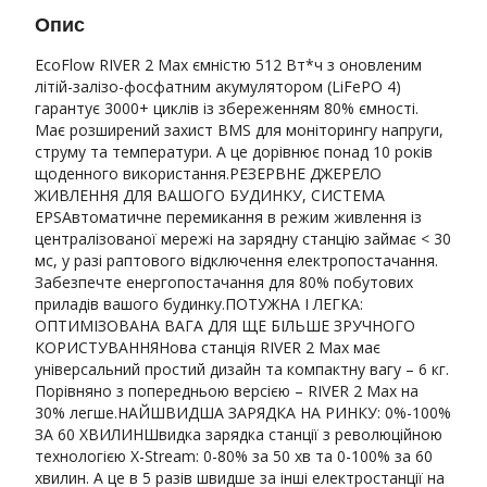
Опис
EcoFlow RIVER 2 Max ємністю 512 Вт*ч з оновленим
літій-залізо-фосфатним акумулятором (LiFePO 4)
гарантує 3000+ циклів із збереженням 80% ємності.
Має розширений захист BMS для моніторингу напруги,
струму та температури. А це дорівнює понад 10 років
щоденного використання.РЕЗЕРВНЕ ДЖЕРЕЛО
ЖИВЛЕННЯ ДЛЯ ВАШОГО БУДИНКУ, СИСТЕМА
EPSАвтоматичне перемикання в режим живлення із
централізованої мережі на зарядну станцію займає < 30
мс, у разі раптового відключення електропостачання.
Забезпечте енергопостачання для 80% побутових
приладів вашого будинку.ПОТУЖНА І ЛЕГКА:
ОПТИМІЗОВАНА ВАГА ДЛЯ ЩЕ БІЛЬШЕ ЗРУЧНОГО
КОРИСТУВАННЯНова станція RIVER 2 Max має
універсальний простий дизайн та компактну вагу – 6 кг.
Порівняно з попередньою версією – RIVER 2 Max на
30% легше.НАЙШВИДША ЗАРЯДКА НА РИНКУ: 0%-100%
ЗА 60 ХВИЛИНШвидка зарядка станції з революційною
технологією X-Stream: 0-80% за 50 хв та 0-100% за 60
хвилин. А це в 5 разів швидше за інші електростанції на