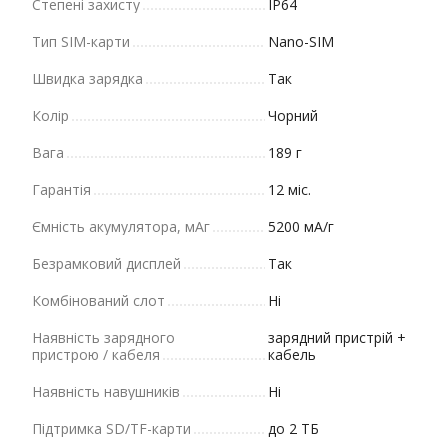
Степені захисту
IP64
Тип SIM-карти
Nano-SIM
Швидка зарядка
Так
Колір
Чорний
Вага
189 г
Гарантія
12 міс.
Ємність акумулятора, мАг
5200 мА/г
Безрамковий дисплей
Так
Комбінований слот
Ні
Наявність зарядного
зарядний пристрій +
пристрою / кабеля
кабель
Наявність навушників
Ні
Підтримка SD/TF-карти
до 2 ТБ