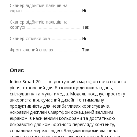
Сканер відбитків пальців на
екрані
Ні
Сканер відбитків пальців на
корпусі
Так
Сканер сітківки ока
Ні
Фронтальний спалах
Так
Опис
Infinix Smart 20 — це доступний смартфон початкового
рівня, створений для базових щоденних завдань,
спілкування та мультимедіа. Модель поєднує простоту
використання, сучасний дизайн і оптимальну
продуктивність для невибагливих користувачів.
Яскравий дисплей Смартфон оснащений великим
екраном із насиченими кольорами та достатньою
яскравістю для комфортного перегляду контенту,
соціальних мереж і відео. Завдяки широкій діагоналі
користуватися пристроєм зручно як для роботи, так і