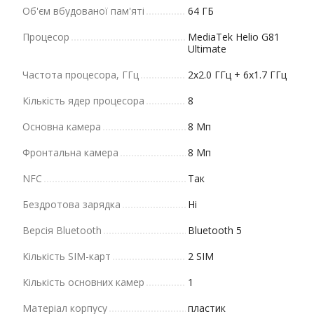
Об'єм вбудованої пам'яті
64 ГБ
Процесор
MediaTek Helio G81
Ultimate
Частота процесора, ГГц
2x2.0 ГГц + 6x1.7 ГГц
Кількість ядер процесора
8
Основна камера
8 Мп
Фронтальна камера
8 Мп
NFC
Так
Бездротова зарядка
Ні
Версія Bluetooth
Bluetooth 5
Кількість SIM-карт
2 SIM
Кількість основних камер
1
Матеріал корпусу
пластик