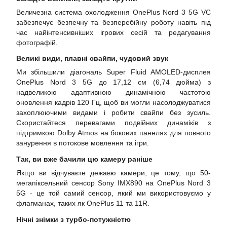
Величезна система охолодження OnePlus Nord 3 5G VC
забезпечує безпечну та безперебійну роботу навіть під
час найінтенсивніших ігрових сесій та редагування
фотографій.
Великі види, плавні свайпи, чудовий звук
Ми збільшили діагональ Super Fluid AMOLED-дисплея
OnePlus Nord 3 5G до 17,12 см (6,74 дюйма) з
надвеликою адаптивною динамічною частотою
оновлення кадрів 120 Гц, щоб ви могли насолоджуватися
захоплюючими видами і робити свайпи без зусиль.
Скористайтеся перевагами подвійних динаміків з
підтримкою Dolby Atmos на бокових панелях для повного
занурення в потокове мовлення та ігри.
Так, ви вже бачили цю камеру раніше
Якщо ви відчуваєте дежавю камери, це тому, що 50-
мегапіксельний сенсор Sony IMX890 на OnePlus Nord 3
5G - це той самий сенсор, який ми використовуємо у
флагманах, таких як OnePlus 11 та 11R.
Нічні знімки з турбо-потужністю