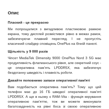
Опис
Плаский - це прекрасно
Ми попрощалися з вигадливою пластиковою рамкою
екрана, тому дисплей розмістився рівно в межах рамок,
забезпечуючи плавний перегляд. І не пропустіть
класичний слайдер сповіщень OnePlus на бічній панелі.
Щільність у 9 000 разів
Чіпсет MediaTek Dimensity 9000 OnePlus Nord 3 5G має
продуктивність флагманського рівня, але секретний соус -
це оперативна пам'ять LPDDR5X, яка забезпечує
бездоганну швидкість і плавність роботи.
Давайте поповнимо запаси оперативної пам'яті
Вам подобається оперативна пам'ять? Тому що цей
телефон має до 16 ГБ швидкої оперативної пам'яті
LPDDR5X. А ще в ньому є RAM-Vita - функція керування
оперативною пам'яттю, тож ви можете виконувати
багатозадачність на рівні боса зі своєю оперативною