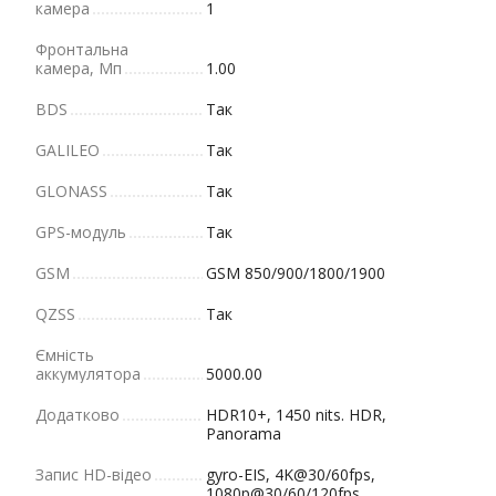
камера
1
Фронтальна
камера, Мп
1.00
BDS
Так
GALILEO
Так
GLONASS
Так
GPS-модуль
Так
GSM
GSM 850/900/1800/1900
QZSS
Так
Ємність
аккумулятора
5000.00
Додатково
HDR10+, 1450 nits. HDR,
Panorama
Запис HD-відео
gyro-EIS, 4K@30/60fps,
1080p@30/60/120fps