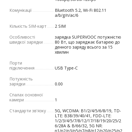
Комунікації
Bluetooth 5.2, Wi-Fi 802.11
a/b/g/n/ac/6
Кількість SIM-карт
2 SIM
Особливості
зарядка SUPERVOOC потужністю
швидкої зарядки
80 Вт, що заряджає батарею до
денного заряду всього за 15
хвилин
Порти
підключення
USB Type-C
Потужність
зарядки
0.00
Спалах основної
камери
1
Стандарти зв'язку
5G, WCDMA: B1/2/4/5/6/8/19, TD-
LTE: B38/39/40/41, FDD-LTE:
1/2/3/4/5/7/8/12/17/18/19/20/25/2
6/28A & B/66/32, 5G NR:
n1/n2/n3/n5/n7/n8/n12/n20/n25/n2