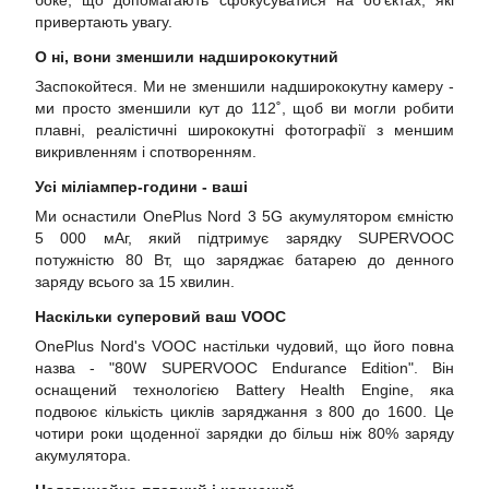
боке, що допомагають сфокусуватися на об'єктах, які
привертають увагу.
О ні, вони зменшили надширококутний
Заспокойтеся. Ми не зменшили надширококутну камеру -
ми просто зменшили кут до 112˚, щоб ви могли робити
плавні, реалістичні ширококутні фотографії з меншим
викривленням і спотворенням.
Усі міліампер-години - ваші
Ми оснастили OnePlus Nord 3 5G акумулятором ємністю
5 000 мАг, який підтримує зарядку SUPERVOOC
потужністю 80 Вт, що заряджає батарею до денного
заряду всього за 15 хвилин.
Наскільки суперовий ваш VOOC
OnePlus Nord's VOOC настільки чудовий, що його повна
назва - "80W SUPERVOOC Endurance Edition". Він
оснащений технологією Battery Health Engine, яка
подвоює кількість циклів заряджання з 800 до 1600. Це
чотири роки щоденної зарядки до більш ніж 80% заряду
акумулятора.