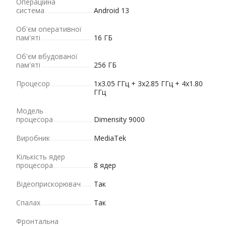
Операційна
система
Android 13
Об'єм оперативної
пам'яті
16 ГБ
Об'єм вбудованої
пам'яті
256 ГБ
Процесор
1x3.05 ГГц + 3x2.85 ГГц + 4x1.80
ГГц
Модель
процесора
Dimensity 9000
Виробник
MediaTek
Кількість ядер
процесора
8 ядер
Відеоприскорювач
Так
Cпалах
Так
Фронтальна