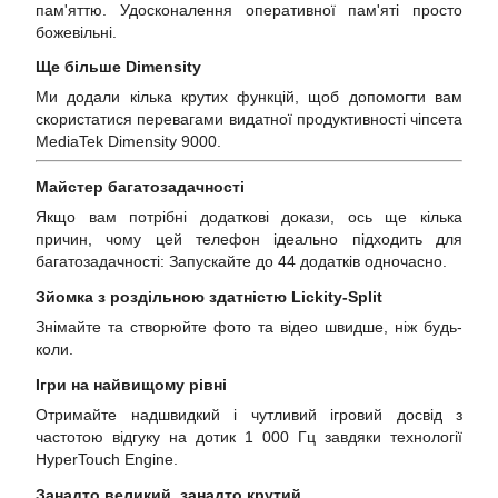
пам'яттю. Удосконалення оперативної пам'яті просто
божевільні.
Ще більше Dimensity
Ми додали кілька крутих функцій, щоб допомогти вам
скористатися перевагами видатної продуктивності чіпсета
MediaTek Dimensity 9000.
Майстер багатозадачності
Якщо вам потрібні додаткові докази, ось ще кілька
причин, чому цей телефон ідеально підходить для
багатозадачності: Запускайте до 44 додатків одночасно.
Зйомка з роздільною здатністю Lickity-Split
Знімайте та створюйте фото та відео швидше, ніж будь-
коли.
Ігри на найвищому рівні
Отримайте надшвидкий і чутливий ігровий досвід з
частотою відгуку на дотик 1 000 Гц завдяки технології
HyperTouch Engine.
Занадто великий, занадто крутий