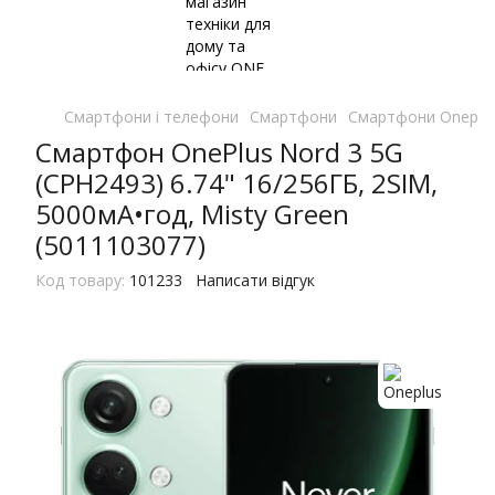
Смартфони і телефони
Смартфони
Смартфони Oneplu
Смартфон OnePlus Nord 3 5G
(CPH2493) 6.74" 16/256ГБ, 2SIM,
5000мА•год, Misty Green
(5011103077)
Код товару:
101233
Написати відгук