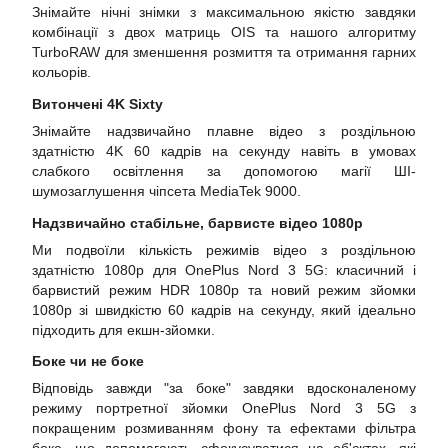
Знімайте нічні знімки з максимальною якістю завдяки
комбінації з двох матриць OIS та нашого алгоритму
TurboRAW для зменшення розмиття та отримання гарних
кольорів.
Витончені 4K Sixty
Знімайте надзвичайно плавне відео з роздільною
здатністю 4K 60 кадрів на секунду навіть в умовах
слабкого освітлення за допомогою магії ШІ-
шумозаглушення чіпсета MediaTek 9000.
Надзвичайно стабільне, барвисте відео 1080p
Ми подвоїли кількість режимів відео з роздільною
здатністю 1080p для OnePlus Nord 3 5G: класичний і
барвистий режим HDR 1080p та новий режим зйомки
1080p зі швидкістю 60 кадрів на секунду, який ідеально
підходить для екшн-зйомки.
Боке чи не боке
Відповідь завжди "за боке" завдяки вдосконаленому
режиму портретної зйомки OnePlus Nord 3 5G з
покращеним розмиванням фону та ефектами фільтра