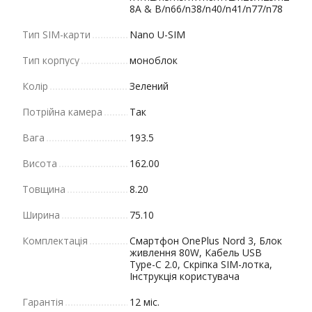
8A & B/n66/n38/n40/n41/n77/n78
Тип SIM-карти
Nano U-SIM
Тип корпусу
моноблок
Колір
Зелений
Потрійна камера
Так
Вага
193.5
Висота
162.00
Товщина
8.20
Ширина
75.10
Комплектація
Смартфон OnePlus Nord 3, Блок
живлення 80W, Кабель USB
Type-C 2.0, Скріпка SIM-лотка,
Інструкція користувача
Гарантія
12 міс.