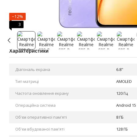
−12%
3
Характеристики
Діагональ екрана
6.8"
Тип матриці
AMOLED
Частота оновлення екрану
120 Гц
Операційна система
Android 15
Об'єм оперативної пам'яті
8 ГБ
Об'єм вбудованої пам'яті
128 ГБ