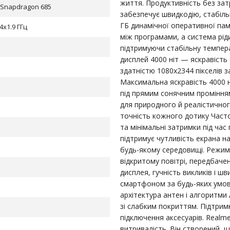
життя. Продуктивність без за
Snapdragon 685
забезпечує швидкодію, стабіль
ГБ динамічної оперативної пам
 4x1.9 ГГц
між програмами, а система рі
підтримуючи стабільну темпер
дисплей 4000 ніт — яскравіст
здатністю 1080х2344 пікселів 
Максимальна яскравість 4000 
під прямим сонячним промінням
для природного й реалістичног
точність кожного дотику Част
та мінімальні затримки під час
підтримує чутливість екрана н
5
будь-якому середовищі. Режим 
відкритому повітрі, передбаче
дисплея, гучність викликів і 
смартфоном за будь-яких умов.
архітектура антен і алгоритми 
зі слабким покриттям. Підтрим
підключення аксесуарів. Realme
витривалість. Він створений, 