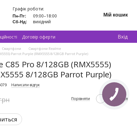
Графік роботи:
Мій кошик
09:00–18:00
Пн-Пт:
вихідний
Сб-Нд:
Вхід
ційності
Договір оферти
Смартфони
Смартфони Realme
555) Parrot Purple (RMX5555 8/128GB Parrot Purple)
 C85 Pro 8/128GB (RMX5555)
MX5555 8/128GB Parrot Purple)
6079
Написати відгук
грн
Порівняти
В бажання
виться