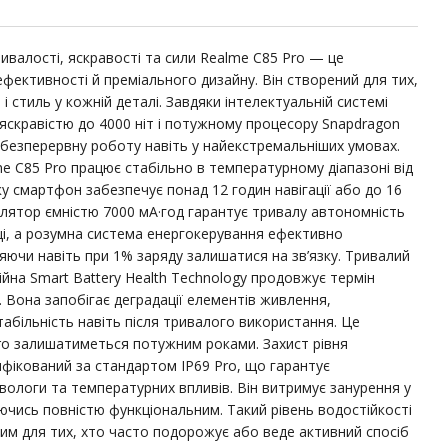
валості, яскравості та сили Realme C85 Pro — це
фективності й преміального дизайну. Він створений для тих,
 і стиль у кожній деталі. Завдяки інтелектуальній системі
скравістю до 4000 ніт і потужному процесору Snapdragon
 безперервну роботу навіть у найекстремальніших умовах.
me C85 Pro працює стабільно в температурному діапазоні від
ку смартфон забезпечує понад 12 годин навігації або до 16
улятор ємністю 7000 мА·год гарантує тривалу автономність
ці, а розумна система енергокерування ефективно
яючи навіть при 1% заряду залишатися на зв’язку. Тривалий
ійна Smart Battery Health Technology продовжує термін
. Вона запобігає деградації елементів живлення,
табільність навіть після тривалого використання. Це
ro залишатиметься потужним роками. Захист рівня
фікований за стандартом IP69 Pro, що гарантує
 вологи та температурних впливів. Він витримує занурення у
ючись повністю функціональним. Такий рівень водостійкості
им для тих, хто часто подорожує або веде активний спосіб