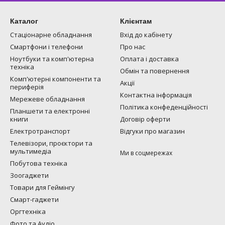
Каталог
Клієнтам
Стаціонарне обладнання
Вхід до кабінету
Смартфони і телефони
Про нас
Ноутбуки та комп'ютерна
Оплата і доставка
техніка
Обмін та повернення
Комп'ютерні компоненти та
Акції
периферія
Контактна інформація
Мережеве обладнання
Політика конфеденційності
Планшети та електронні
книги
Договір оферти
Електротранспорт
Відгуки про магазин
Телевізори, проєктори та
мультимедіа
Ми в соцмережах
Побутова техніка
Зоогаджети
Товари для Геймінгу
Смарт-гаджети
Оргтехніка
Фото та Аудіо