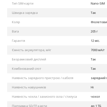
Тип SIM-карти
Nano-SIM
Швидка зарядка
Так
Колір
Фіолетов
Вага
205 г
Гарантія
12 міс.
Ємність акумулятора, мАг
7000 мА/г
Безрамковий дисплей
Так
Комбінований слот
Так
Наявність зарядного пристрою / кабеля
зарядний 
Наявність навушників
Ні
Наявність чохла / захисного скла / стилуса
чохол
Підтримка SD/TF-карти
до 1 ТБ