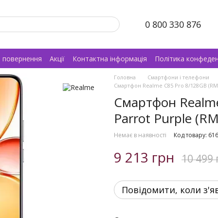
0 800 330 876
а повернення
Акції
Контактна інформація
Політика конфеден
Головна
Смартфони і телефони
Смартфон Realme C85 Pro 8/128GB (RMX5
Смартфон Realme
Parrot Purple (R
Немає в наявності
Код товару: 61
9 213 грн
10 499 
Повідомити, коли з'я