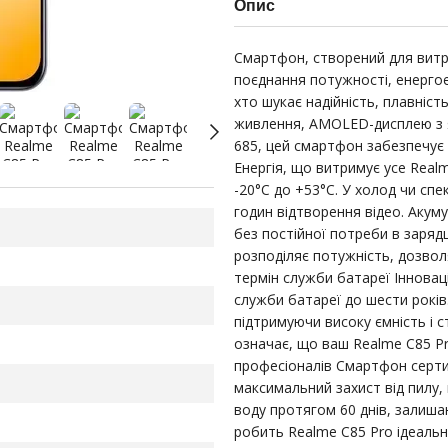
Опис
Смартфон, створений для витри
поєднання потужності, енергое
хто шукає надійність, плавність
живлення, AMOLED-дисплею з я
685, цей смартфон забезпечує
Енергія, що витримує усе Real
-20°C до +53°C. У холод чи спе
годин відтворення відео. Акум
без постійної потреби в заряд
розподіляє потужність, дозвол
термін служби батареї Інновац
служби батареї до шести років
підтримуючи високу ємність і с
означає, що ваш Realme C85 P
професіоналів Смартфон серти
максимальний захист від пилу,
воду протягом 60 днів, залиша
робить Realme C85 Pro ідеальн