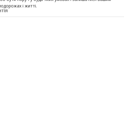
подорожах і житті.
нтія