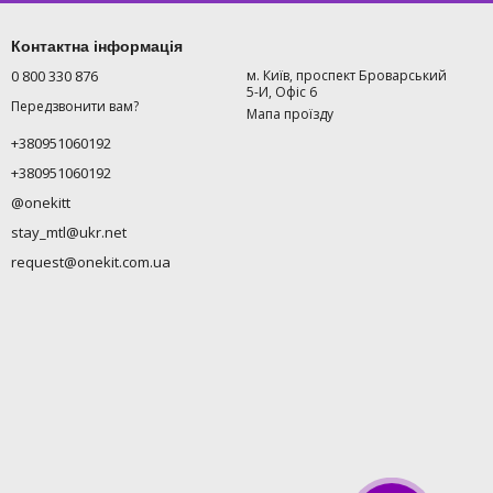
Контактна інформація
0 800 330 876
м. Київ, проспект Броварський
5-И, Офіс 6
Передзвонити вам?
Мапа проїзду
+380951060192
+380951060192
@onekitt
stay_mtl@ukr.net
request@onekit.com.ua