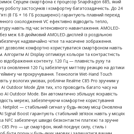
тримок Серцем смартфона є процесор Snapdragon 685, який
ну роботу застосунків і комфортну багатозадачність. До 24
’яті (8 ГБ + 16 ГБ розширеної) гарантують плавний перехід
динного охолодження VC ефективно відводить тепло,
атуру навіть під час інтенсивного навантаження. AMOLED-
ь без меж 6.8-дюймовий AMOLED-дисплей із роздільною
забезпечує надзвичайно чітке та насичене зображення.
ніт дозволяє комфортно користуватися смартфоном навіть
. Алгоритм AI Display оптимізує кольори та контрастність
о відображення контенту. 120 Гц — плавність руху та
ота оновлення 120 Гц забезпечує миттєву реакцію на дотики
 геймінгу чи прокручування. Технологія Wet-Hand Touch
авіть у вологих умовах, роблячи Realme C85 Pro зручним у
AI Outdoor Mode Для тих, хто проводить багато часу на
но AI Outdoor Mode. Він автоматично збільшує яскравість
швидкість мережі, забезпечуючи комфортне користування
 Netpilot — стабільний сигнал у будь-якому місці Оновлена
AI Signal Boost гарантують стабільний зв’язок навіть у місцях
ка NFC забезпечує швидкі безконтактні платежі та зручне
 C85 Pro — це смартфон, який поєднує силу, стиль і
щоб бути поруч у будь-яких умовах і залишатися вашим