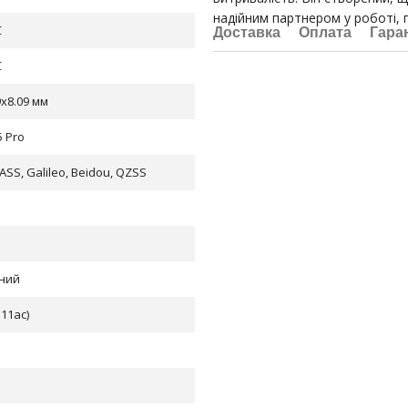
надійним партнером у роботі, 
C
Доставка
Оплата
Гара
C
9x8.09 мм
 Pro
SS, Galileo, Beidou, QZSS
дний
.11ac)