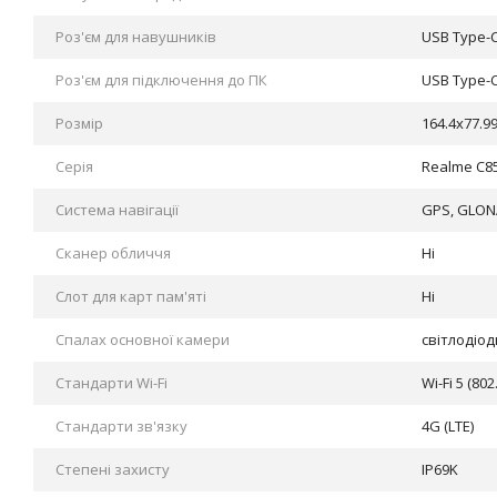
Роз'єм для навушників
USB Type-
Роз'єм для підключення до ПК
USB Type-
Розмір
164.4x77.9
Серія
Realme C85
Система навігації
GPS, GLONA
Сканер обличчя
Ні
Слот для карт пам'яті
Ні
Спалах основної камери
світлодіо
Стандарти Wi-Fi
Wi-Fi 5 (802
Стандарти зв'язку
4G (LTE)
Степені захисту
IP69K