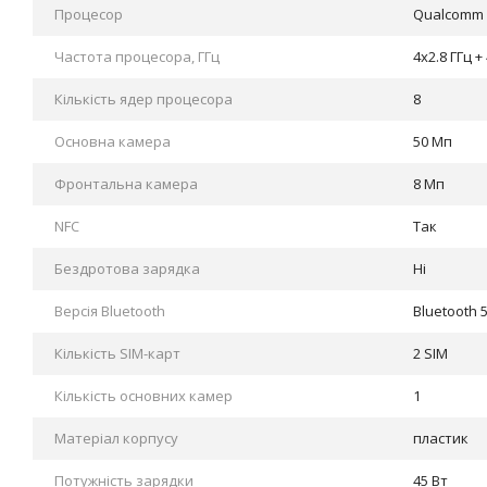
Процесор
Qualcomm 
Частота процесора, ГГц
4x2.8 ГГц +
Кількість ядер процесора
8
Основна камера
50 Мп
Фронтальна камера
8 Мп
NFC
Так
Бездротова зарядка
Ні
Версія Bluetooth
Bluetooth 
Кількість SIM-карт
2 SIM
Кількість основних камер
1
Матеріал корпусу
пластик
Потужність зарядки
45 Вт