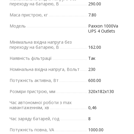
переходу на батарею, В
290.00
Маса пристрою, кг
7.80
Модель
Paxxon 1000Va
UPS 4 Outlets
Мінімальна вхідна напруга без
переходу на батарею, В
162.00
Наявність фільтрації
Так
Номінальна вхідна напруга, Вольт
230
Потужність активна, Вт
600.00
Розміри пристрою, мм
320х182х130
Час автономної роботи з max
навантаженням, хв
0,46
Час заряду батарей, год
8
Потужність повна, VA
1000.00