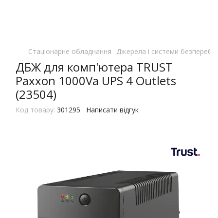
Стаціонарне обладнання
Джерела і системи безперебі
ДБЖ для комп'ютера TRUST
Paxxon 1000Va UPS 4 Outlets
(23504)
Код товару:
301295
Написати відгук