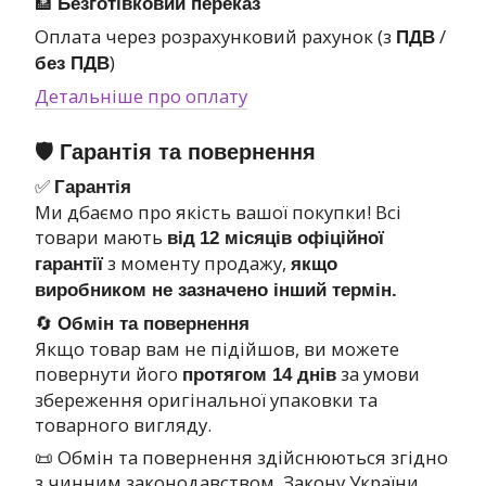
🏦
Безготівковий переказ
Оплата через розрахунковий рахунок (з
/
ПДВ
)
без ПДВ
Детальніше про оплату
🛡 Гарантія та повернення
✅
Гарантія
Ми дбаємо про якість вашої покупки! Всі
товари мають
від
12 місяців офіційної
з моменту продажу,
гарантії
якщо
виробником не зазначено інший термін.
🔄
Обмін та повернення
Якщо товар вам не підійшов, ви можете
повернути його
за умови
протягом 14 днів
збереження оригінальної упаковки та
товарного вигляду.
📜 Обмін та повернення здійснюються згідно
з чинним законодавством.
Закону України