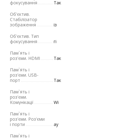
фокусування
Так
Об'єктив.
Стабілізатор
зображення
із
Об'єктив. Тип
фокусування
гі
Пам`ять і
роз'єми. HDMI
Так
Пам`ять і
роз'єми. USB-
порт
Так
Пам`ять і
роз'єми.
Комунікації
Wi
Пам`ять і
роз'єми. Роз'єми
і порти
ау
Пам`ять і