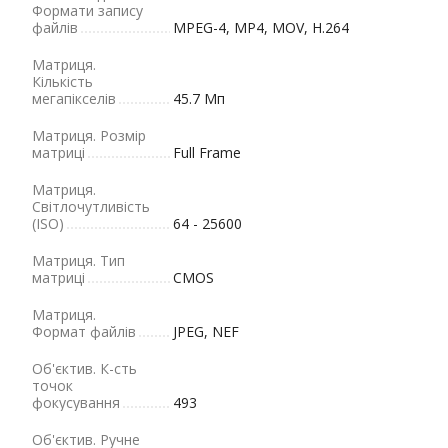
Формати запису
файлів
MPEG-4, MP4, MOV, H.264
Матриця.
Кількість
мегапікселів
45.7 Мп
Матриця. Розмір
матриці
Full Frame
Матриця.
Світлочутливість
(ISO)
64 - 25600
Матриця. Тип
матриці
CMOS
Матриця.
Формат файлів
JPEG, NEF
Об'єктив. К-сть
точок
фокусування
493
Об'єктив. Ручне