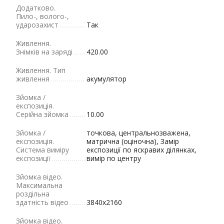
Додатково.
Пило-, волого-,
ударозахист
Так
Живлення.
Знімків на заряді
420.00
Живлення. Тип
живлення
акумулятор
Зйомка /
експозиція.
Cерійна зйомка
10.00
Зйомка /
точкова, центральнозважена,
експозиція.
матрична (оціночна), Замір
Система виміру
експозиції по яскравих ділянках,
експозиції
вимір по центру
Зйомка відео.
Максимальна
роздільна
здатність відео
3840x2160
Зйомка відео.