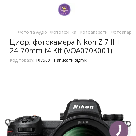
Фото та Аудіо
Фототехніка
Фотоапарати
Фотоапарат
Цифр. фотокамера Nikon Z 7 II +
24-70mm f4 Kit (VOA070K001)
Код товару:
107569
Написати відгук