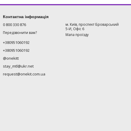
Контактна інформація
0 800 330 876
м. Київ, проспект Броварський
5-И, Офіс 6
Передзвонити вам?
Мапа проїзду
+380951060192
+380951060192
@onekitt
stay_mtl@ukr.net
request@onekit.com.ua