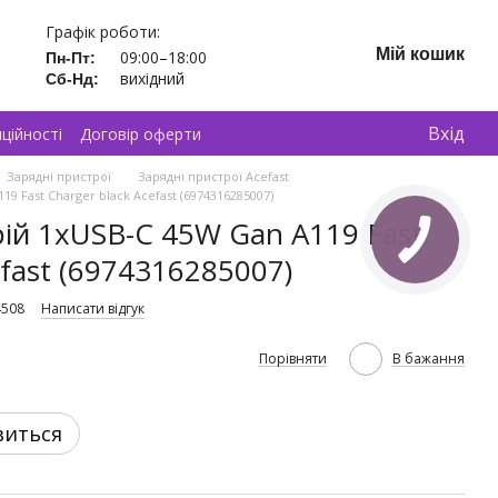
Графік роботи:
Мій кошик
09:00–18:00
Пн-Пт:
вихідний
Сб-Нд:
Вхід
ційності
Договір оферти
Зарядні пристрої
Зарядні пристрої Acefast
9 Fast Charger black Acefast (6974316285007)
ій 1xUSB-C 45W Gan A119 Fast
efast (6974316285007)
4508
Написати відгук
Порівняти
В бажання
виться