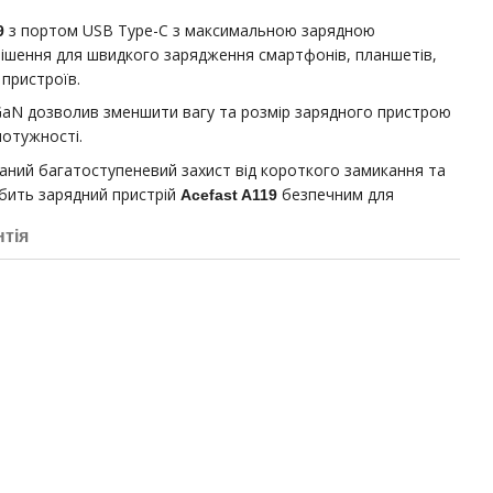
з портом USB Type-С з максимальною зарядною
9
рішення для швидкого зарядження смартфонів, планшетів,
 пристроїв.
 GaN дозволив зменшити вагу та розмір зарядного пристрою
потужності.
аний багатоступеневий захист від короткого замикання та
обить зарядний пристрій
безпечним для
Acefast A119
нтія