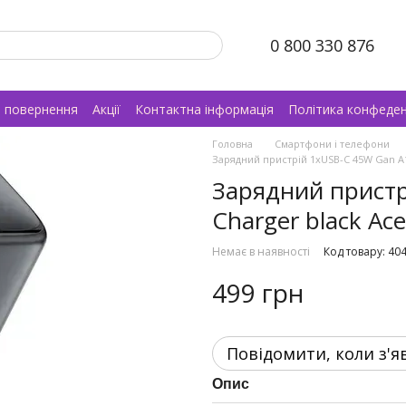
0 800 330 876
а повернення
Акції
Контактна інформація
Політика конфеден
Головна
Смартфони і телефони
Зарядний пристрій 1xUSB-C 45W Gan A11
Зарядний пристр
Charger black Ac
Немає в наявності
Код товару: 40
499 грн
Повідомити, коли з'я
Опис