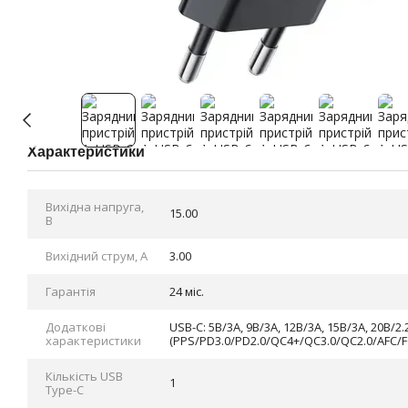
Характеристики
Вихідна напруга,
15.00
В
Вихідний струм, А
3.00
Гарантія
24 міс.
Додаткові
USB-C: 5В/3А, 9В/3А, 12В/3А, 15В/3А, 20В/2.
характеристики
(PPS/PD3.0/PD2.0/QC4+/QC3.0/QC2.0/AFC/F
Кількість USB
1
Type-С