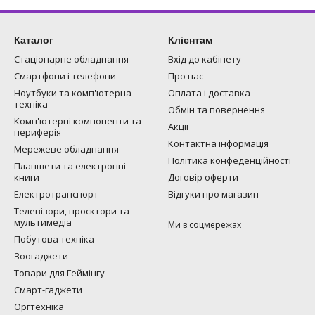
Каталог
Клієнтам
Стаціонарне обладнання
Вхід до кабінету
Смартфони і телефони
Про нас
Ноутбуки та комп'ютерна
Оплата і доставка
техніка
Обмін та повернення
Комп'ютерні компоненти та
Акції
периферія
Контактна інформація
Мережеве обладнання
Політика конфеденційності
Планшети та електронні
книги
Договір оферти
Електротранспорт
Відгуки про магазин
Телевізори, проєктори та
мультимедіа
Ми в соцмережах
Побутова техніка
Зоогаджети
Товари для Геймінгу
Смарт-гаджети
Оргтехніка