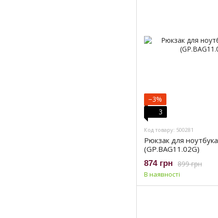
−3%
3
Код товару: 500281
Рюкзак для ноутбука
(GP.BAG11.02G)
874 грн
899 грн
В наявності