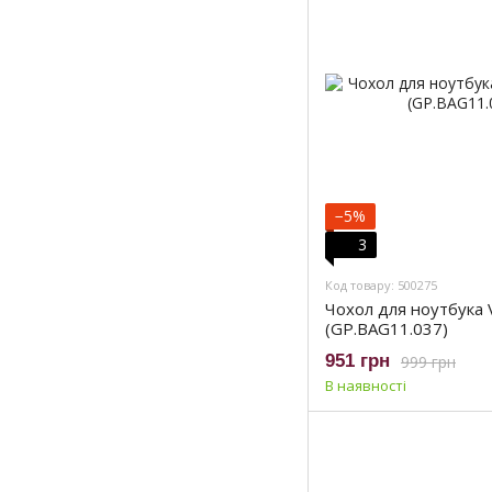
−5%
3
Код товару: 500275
Чохол для ноутбука
(GP.BAG11.037)
951 грн
999 грн
В наявності