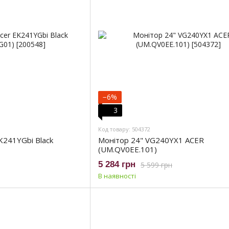
−6%
3
Код товару: 504372
K241YGbi Black
Монітор 24" VG240YX1 ACER
(UM.QV0EE.101)
5 284 грн
5 599 грн
В наявності