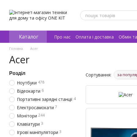
Перейти к основному контенту
Каталог
Про нас
Оплата і доставка
Обмін т
Відгуки про магазин
Головна
Acer
Acer
Розділ
Сортування:
за популя
478
Ноутбуки
6
Відеокарти
4
Портативні зарядні станції
7
Електросамокати
244
Монітори
3
Клавіатури
3
Ігрові маніпулятори