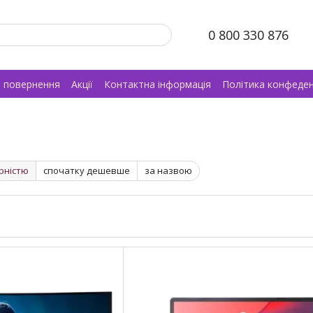
0 800 330 876
а повернення
Акції
Контактна інформація
Політика конфеден
рністю
спочатку дешевше
за назвою