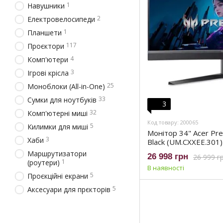
1
Навушники
2
Електровелосипеди
1
Планшети
117
Проєктори
4
Комп'ютери
3
Ігрові крісла
25
Моноблоки (All-in-One)
33
Сумки для ноутбуків
3
32
Комп'ютерні миші
Код товару: 200065
5
Килимки для миші
Монiтор 34" Acer Pr
3
Хаби
Black (UM.CXXEE.301)
Маршрутизатори
26 998 грн
26 999 г
1
(роутери)
В наявності
5
Проєкційні екрани
5
Аксесуари для прєкторів