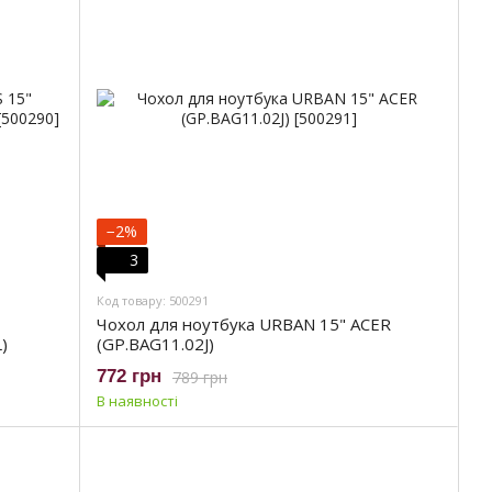
−2%
3
Код товару: 500291
Чохол для ноутбука URBAN 15" ACER
)
(GP.BAG11.02J)
772 грн
789 грн
В наявності