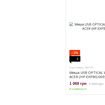
−3%
3
Код товару: 500739
Mиша USB OPTICAL 
ACER (HP.EXPBG.009
1 069 грн
1 099 грн
В наявності