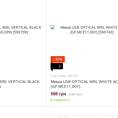
−30%
3
Код товару: 500743
WRL VERTICAL BLACK
Mиша USB OPTICAL WRL WHITE A
)
(GP.MCE11.00Y)
598 грн
849 грн
В наявності