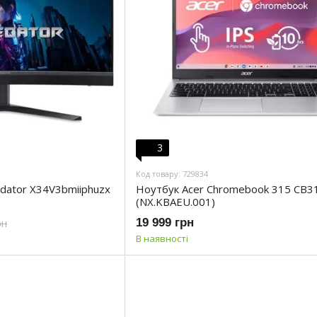
3
Код товару: 729834
edator X34V3bmiiphuzx
Ноутбук Acer Chromebook 315 CB
(NX.KBAEU.001)
19 999 грн
рн
В наявності