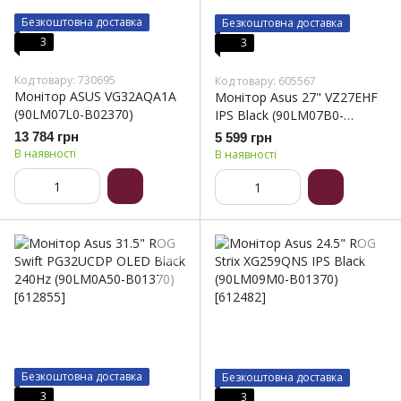
Безкоштовна доставка
Безкоштовна доставка
3
3
Код товару: 730695
Код товару: 605567
Монітор ASUS VG32AQA1A
Монітор Asus 27" VZ27EHF
(90LM07L0-B02370)
IPS Black (90LM07B0-
B01470)
13 784 грн
5 599 грн
В наявності
В наявності
Безкоштовна доставка
Безкоштовна доставка
3
3