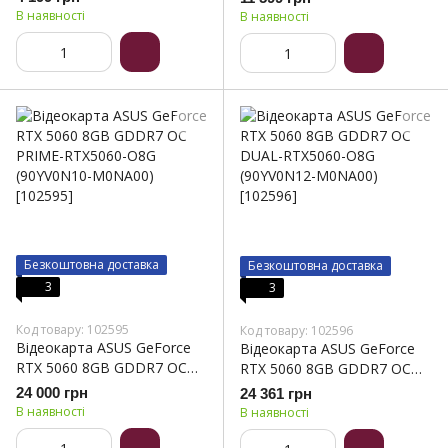
(90YV0K60-M0NA00)
В наявності
В наявності
Безкоштовна доставка
Безкоштовна доставка
3
3
Код товару: 102595
Код товару: 102596
Відеокарта ASUS GeForce
Відеокарта ASUS GeForce
RTX 5060 8GB GDDR7 OC
RTX 5060 8GB GDDR7 OC
PRIME-RTX5060-O8G
DUAL-RTX5060-O8G
24 000 грн
24 361 грн
(90YV0N10-M0NA00)
(90YV0N12-M0NA00)
В наявності
В наявності