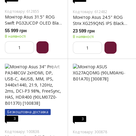
Код товару: 612855
Код товару: 612482
Монітор Asus 31.5" ROG
Монітор Asus 24.5" ROG
Swift PG32UCDP OLED Black
Strix XG259QNS IPS Black
240Hz (90LM0A50-B01370)
(90LM09M0-B01370)
55 999 грн
23 599 грн
В наявності
В наявності
Безкоштовна доставка
3
3
Код товару: 100838
Код товару: 300878