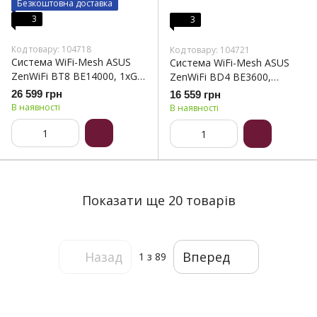
Безкоштовна доставка
3
3
Код товару: 104718
Код товару: 104721
Система WiFi-Mesh ASUS
Система WiFi-Mesh ASUS
ZenWiFi BT8 BE14000, 1xGE
ZenWiFi BD4 BE3600,
LAN, 1x2.5GE LAN, 1x2.5GE
2x2,5GE WAN/LAN, 3мод,
26 599 грн
16 559 грн
LAN, 1xUSB 3.0, 2мод, білий
білий (90IG0960-MO3C40)
В наявності
В наявності
(90IG0930-MO3B20)
Показати ще 20 товарів
Назад
Вперед
1
з 89