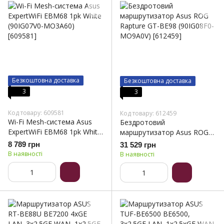
Безкоштовна доставка
Безкоштовна доставка
3
3
Код товару: 609581
Код товару: 612459
Wi-Fi Mesh-система Asus
Бездротовий
ExpertWiFi EBM68 1pk White
маршрутизатор Asus ROG
(90IG07V0-MO3A60)
Rapture GT-BE98 (90IG08F0-
8 789 грн
31 529 грн
MO9A0V)
В наявності
В наявності