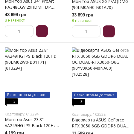
Монітор Asus 34" ProArt
Монітор ASUS XG27AQDMG
PA348CGV 2xHDMI, DP,
(90LM0AH0-B01A70)
USB-C, 4xUSB, MM, IPS,
43 699 грн
33 899 грн
3440x1440, 21:9, 120Hz,
В наявності
В наявності
2ms, DCI-P3 98%, FreeSync,
HAS, HDR400 (90LM07Z0-
B01370)
Безкоштовна доставка
Безкоштовна доставка
3
3
Код товару: 613294
Код товару: 102528
Монітор Asus 23.8"
Відеокарта ASUS GeForce
VA249HG IPS Black 120Hz
RTX 3050 6GB GDDR6 DUAL
(90LM02W0-B01171)
OC DUAL-RTX3050-O6G
4 199 грн
11 599 грн