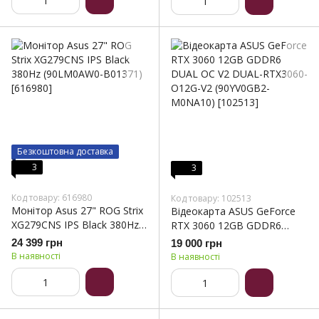
Безкоштовна доставка
3
3
Код товару: 616980
Код товару: 102513
Монітор Asus 27" ROG Strix
Відеокарта ASUS GeForce
XG279CNS IPS Black 380Hz
RTX 3060 12GB GDDR6
(90LM0AW0-B01371)
DUAL OC V2 DUAL-RTX3060-
24 399 грн
19 000 грн
O12G-V2 (90YV0GB2-
В наявності
В наявності
M0NA10)