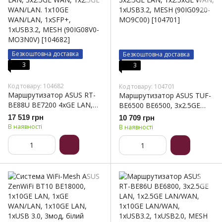
Безкоштовна доставка
Безкоштовна доставка
3
3
Код товару: 104682
Код товару: 104701
Маршрутизатор ASUS RT-
Маршрутизатор ASUS TUF-
BE88U BE7200 4xGE LAN,
BE6500 BE6500, 3x2.5GE
3x2.5GE WAN, 1x2.5GE
LAN, 1x2.5xGE WAN,
17 519 грн
10 709 грн
WAN/LAN. 1x10GE
1xUSB3.2, MESH (90IG0920-
В наявності
В наявності
WAN/LAN, 1xSFP+,
MO9C00)
1xUSB3.2, MESH (90IG08V0-
MO3N0V)