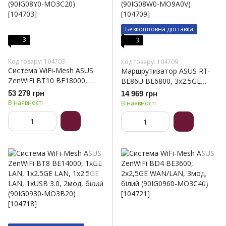
Безкоштовна доставка
3
3
Код товару: 104703
Код товару: 104709
Система WiFi-Mesh ASUS
Маршрутизатор ASUS RT-
ZenWiFi BT10 BE18000,
BE86U BE6800, 3x2.5GE
1x10GE LAN, 1xGE
LAN, 1x2.5GE LAN/WAN,
53 279 грн
14 969 грн
WAN/LAN, 1x10GE LAN,
1x10GE LAN/WAN,
В наявності
В наявності
1xUSB 3.0, 3мод, білий
1xUSB3.2, 1xUSB2.0, MESH
(90IG08Y0-MO3C20)
(90IG08W0-MO9A0V)