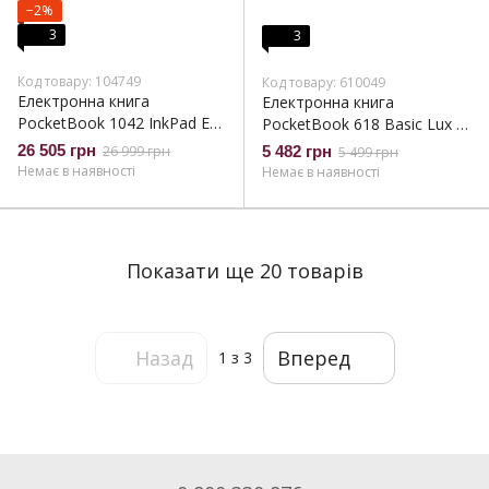
−2%
3
3
Код товару: 104749
Код товару: 610049
Електронна книга
Електронна книга
PocketBook 1042 InkPad Eo,
PocketBook 618 Basic Lux 4
Mist Grey (PB1042-M-CIS)
Ink Black (PB618-P-CIS/)
26 505 грн
26 999 грн
5 482 грн
5 499 грн
(PB618-P-WW)
Немає в наявності
Немає в наявності
Показати ще 20 товарів
Назад
Вперед
1
з 3