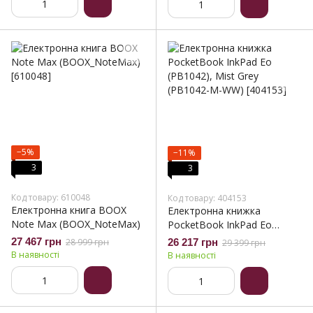
−5%
−11%
3
3
Код товару: 610048
Код товару: 404153
Електронна книга BOOX
Електронна книжка
Note Max (BOOX_NoteMax)
PocketBook InkPad Eo
(PB1042), Mist Grey
27 467 грн
28 999 грн
26 217 грн
29 399 грн
(PB1042-M-WW)
В наявності
В наявності