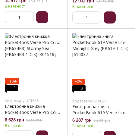
14 477 грн
16 199 грн
12 032 грн
13 199 грн
(PB743K3-1-CIS)
(PB700K3-1-CIS)
В наявності
В наявності
−10%
−2%
3
3
Код товару: 401518
Код товару: 610037
Електронна книжка
Електронна книга
PocketBook Verse Pro Color
PocketBook 619 Verse Lite
(PB634K3) Stormy Sea
Midnight Grey (PB619-T-CIS)
8 628 грн
9 599 грн
6 287 грн
6 399 грн
(PB634K3-1-CIS)
В наявності
В наявності