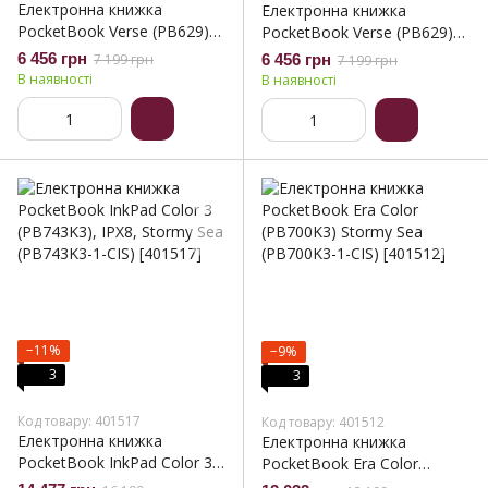
Електронна книжка
Електронна книжка
PocketBook Verse (PB629)
PocketBook Verse (PB629)
Bright Blue (PB629-2-CIS)
Mist Grey (PB629-M-CIS)
6 456 грн
7 199 грн
6 456 грн
7 199 грн
В наявності
В наявності
−11%
−9%
3
3
Код товару: 401517
Код товару: 401512
Електронна книжка
Електронна книжка
PocketBook InkPad Color 3
PocketBook Era Color
(PB743K3), IPX8, Stormy Sea
(PB700K3) Stormy Sea