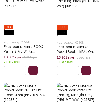
−5%
−11%
3
3
Код товару: 616242
Код товару: 405308
Електронна книга BOOX
Електронна книжка
Palma 2 Pro White
PocketBook InkPAd One
(BOOX_Palma2_Pro_White)
(PB1030), Black (PB1030-8-
18 082 грн
18 999 грн
13 901 грн
15 599 грн
WW)
В наявності
В наявності