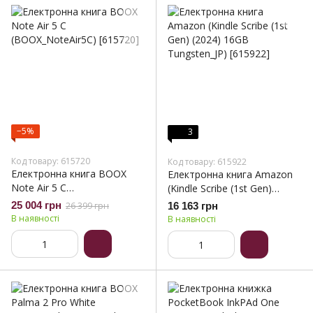
−5%
3
Код товару: 615720
Код товару: 615922
Електронна книга BOOX
Електронна книга Amazon
Note Air 5 C
(Kindle Scribe (1st Gen)
(BOOX_NoteAir5C)
(2024) 16GB Tungsten_JP)
25 004 грн
26 399 грн
16 163 грн
В наявності
В наявності