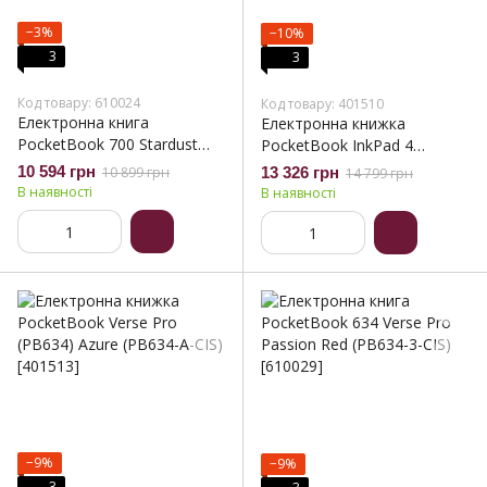
−3%
−10%
3
3
Код товару: 610024
Код товару: 401510
Електронна книга
Електронна книжка
PocketBook 700 Stardust
PocketBook InkPad 4
Silver (PB700-U-16-WW)
(PB743G), IPX8, Stardust
10 594 грн
10 899 грн
13 326 грн
14 799 грн
Silver (PB743G-U-CIS)
В наявності
В наявності
−9%
−9%
3