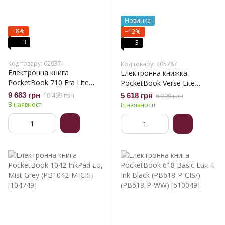
Новинка
−8%
−12%
3
3
Код товару: 620371
Код товару: 405787
Електронна книга
Електронна книжка
PocketBook 710 Era Lite
PocketBook Verse Lite
Stone Green (PB710-9-WW)
(PB619), Midnight Grey
9 683 грн
10 499 грн
5 618 грн
6 399 грн
(PB619-T-WW)
В наявності
В наявності