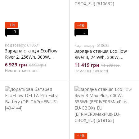
−1%
−4%
3
3
Код товару: 610631
Код товару: 610632
Зарядна станція EcoFlow
Зарядна станція EcoFlow
River 2, 256Wh, 300W,
River 3, 245Wh, 300W,
LiFePO4 (ZMR600-B-EU)_EU
LiFePO4 (EFRIVER3-EU-
6 929 грн
11 419 грн
6 999 грн
11 899 грн
(ZMR600-B-EU_EU)
CBOX)_EU (EFRIVER3-EU-
Немає в наявності
Немає в наявності
CBOX_EU)
−1%