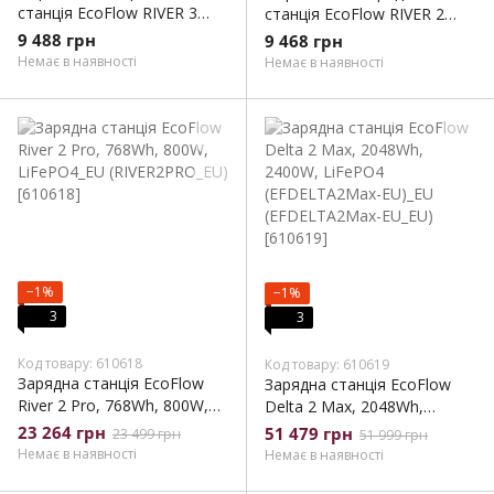
станція EcoFlow RIVER 3
станція EcoFlow RIVER 2
(EFRIVER3-EU-CBox)
(ZMR600-B-EU)
9 488 грн
9 468 грн
Немає в наявності
Немає в наявності
−1%
−1%
3
3
Код товару: 610618
Код товару: 610619
Зарядна станція EcoFlow
Зарядна станція EcoFlow
River 2 Pro, 768Wh, 800W,
Delta 2 Max, 2048Wh,
LiFePO4_EU (RIVER2PRO_EU)
2400W, LiFePO4
23 264 грн
51 479 грн
23 499 грн
51 999 грн
(EFDELTA2Max-EU)_EU
Немає в наявності
Немає в наявності
(EFDELTA2Max-EU_EU)