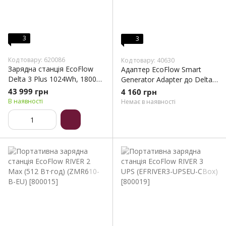
3
3
Код товару: 620086
Код товару: 40630
Зарядна станція EcoFlow
Адаптер EcoFlow Smart
Delta 3 Plus 1024Wh, 1800W
Generator Adapter до Delta
(EFDELTA3P-EU)
Pro (DELTAProTG)
43 999 грн
4 160 грн
В наявності
Немає в наявності