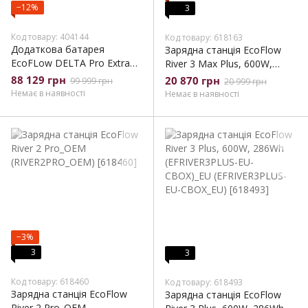
−12%
3
Код товару: 404144
Код товару: 618163
Додаткова батарея
Зарядна станція EcoFlow
EcoFLow DELTA Pro Extra
River 3 Max Plus, 600W,
Battery (DELTAProEB-US)
858Wh (EFRIVER3MaxPlus-
88 129 грн
20 870 грн
99 999 грн
20 999 грн
EU-CBOX)_EU
Немає в наявності
Немає в наявності
(EFRIVER3MaxPlus-EU-
CBOX_EU)
−3%
3
3
Код товару: 618460
Код товару: 618493
Зарядна станція EcoFlow
Зарядна станція EcoFlow
River 2 Pro_OEM