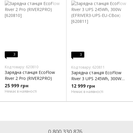
3
3
Код товару: 620810
Код товару: 620811
Зарядна станція EcoFlow
Зарядна станція EcoFlow
River 2 Pro (RIVER2PRO)
River 3 UPS 245Wh, 300W
(EFRIVER3-UPS-EU-CBox)
25 999 грн
12 999 грн
Немає в наявності
Немає в наявності
0 800 330 876