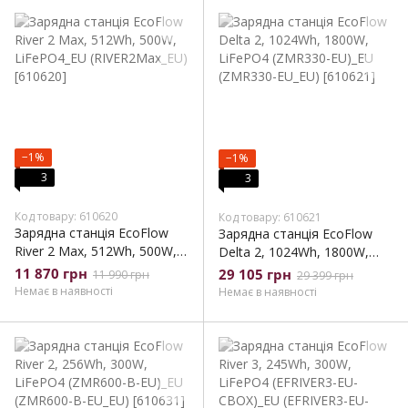
−1%
−1%
3
3
Код товару: 610620
Код товару: 610621
Зарядна станція EcoFlow
Зарядна станція EcoFlow
River 2 Max, 512Wh, 500W,
Delta 2, 1024Wh, 1800W,
LiFePO4_EU (RIVER2Max_EU)
LiFePO4 (ZMR330-EU)_EU
11 870 грн
29 105 грн
11 990 грн
29 399 грн
(ZMR330-EU_EU)
Немає в наявності
Немає в наявності