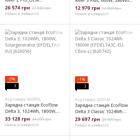
River 3 Plus, 600W, 286Wh
(RIVER2PRO_OEM)
(EFRIVER3PLUS-EU-
26 574 грн
12 970 грн
27 389 грн
12 999 грн
CBOX)_EU (EFRIVER3PLUS-
Немає в наявності
Немає в наявності
EU-CBOX_EU)
−5%
−1%
3
3
Код товару: 620056
Код товару: 620742
Зарядна станція EcoFlow
Зарядна станція EcoFlow
Delta 3, 1024Wh, 1800W,
Delta 3 Classic 1024Wh
Solargenerator (EFDELTA3-
1800W (EFDELTA3C-EU-
33 128 грн
29 697 грн
34 999 грн
29 999 грн
EU)
CBox-L)
Немає в наявності
Немає в наявності