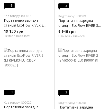
3
3
Код товару: 800015
Код товару: 800019
Портативна зарядна
Портативна зарядна
станція EcoFlow RIVER 2
станція EcoFlow RIVER 3
Max (512 Вт·год) (ZMR610-
UPS (EFRIVER3-UPSEU-CBox)
19 130 грн
9 946 грн
B-EU)
Немає в наявності
Немає в наявності
3
3
Код товару: 800020
Код товару: 800018
Портативна зарядна
Портативна зарядна