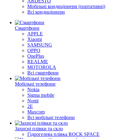
ARDESTO
Мобільні кондиціонери (портативні)
Всі кондиціонери
Смартфони
APPLE
Xiaomi
SAMSUNG
OPPO
OnePlus
REALME
MOTOROLA
Всі смартфони
Мобільні телефони
Nokia
Sigma mobile
Nomi
2E
Maxcom
Всі мобільні телефони
Захисні плівки та скло
Гідрогелева плівка ROCK SPACE