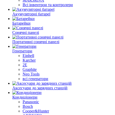
MARSRIVA
Всі інвентрои та контролери
Акумуляторні батареї
Батарейки
Сонячні панелі
Портативні сонячні панелі
Генератори
Einhell
Karcher
2E
Graphite
Neo Tools
всі генератори
Аксесуари до зарядних станцій
Кондиціонери
Panasonic
Bosch
Cooper&Hunter