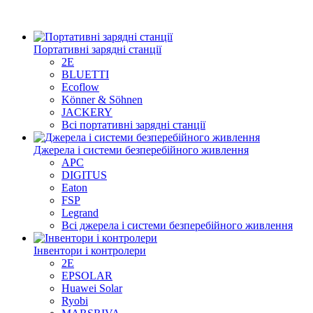
Портативні зарядні станції
2E
BLUETTI
Ecoflow
Könner & Söhnen
JACKERY
Всі портативні зарядні станції
Джерела і системи безперебійного живлення
APC
DIGITUS
Eaton
FSP
Legrand
Всі джерела і системи безперебійного живлення
Інвентори і контролери
2E
EPSOLAR
Huawei Solar
Ryobi