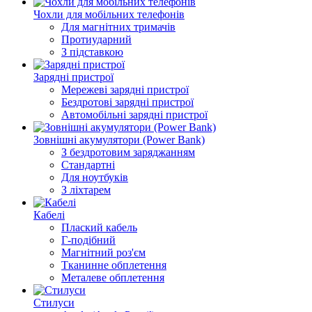
Чохли для мобільних телефонів
Для магнітних тримачів
Протиударний
З підставкою
Зарядні пристрої
Мережеві зарядні пристрої
Бездротові зарядні пристрої
Автомобільні зарядні пристрої
Зовнішні акумулятори (Power Bank)
З бездротовим заряджанням
Стандартні
Для ноутбуків
З ліхтарем
Кабелі
Плаский кабель
Г-подібний
Магнітний роз'єм
Тканинне обплетення
Металеве обплетення
Стилуси