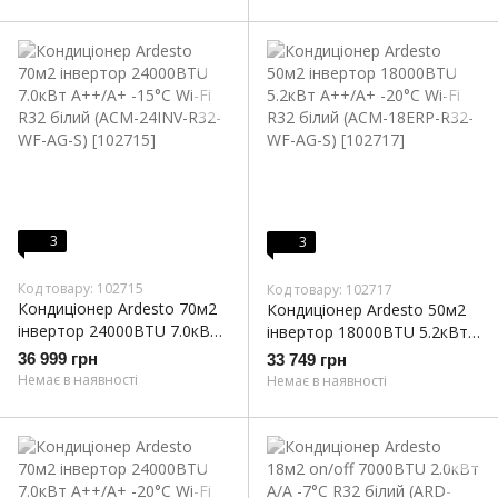
AG-S)
AG-S)
3
3
Код товару: 102715
Код товару: 102717
Кондиціонер Ardesto 70м2
Кондиціонер Ardesto 50м2
інвертор 24000BTU 7.0кВт
інвертор 18000BTU 5.2кВт
A++/A+ -15°С Wi-Fi R32
A++/A+ -20°С Wi-Fi R32
36 999 грн
33 749 грн
білий (ACM-24INV-R32-WF-
білий (ACM-18ERP-R32-WF-
Немає в наявності
Немає в наявності
AG-S)
AG-S)