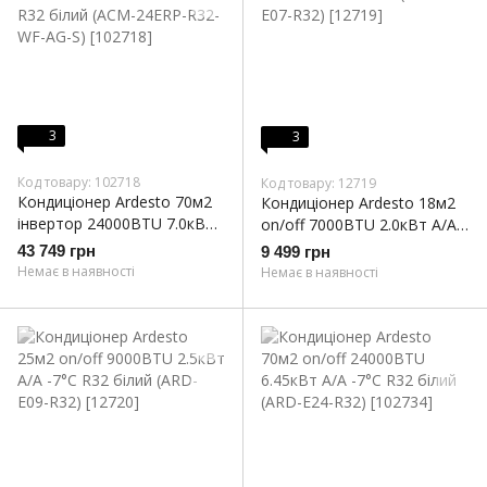
3
3
Код товару: 102718
Код товару: 12719
Кондиціонер Ardesto 70м2
Кондиціонер Ardesto 18м2
інвертор 24000BTU 7.0кВт
on/off 7000BTU 2.0кВт A/A
A++/A+ -20°С Wi-Fi R32
-7°С R32 білий (ARD-E07-
43 749 грн
9 499 грн
білий (ACM-24ERP-R32-WF-
R32)
Немає в наявності
Немає в наявності
AG-S)