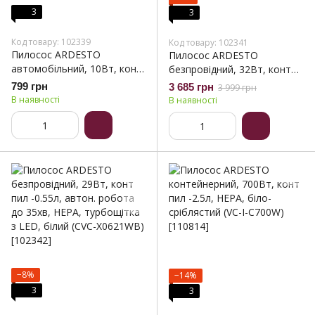
3
3
Код товару: 102339
Код товару: 102341
Пилосос ARDESTO
Пилосос ARDESTO
автомобільний, 10Вт, конт
безпровідний, 32Вт, конт
пил -0.15л, автон. робота
пил -0.6л, автон. робота до
799 грн
3 685 грн
3 999 грн
до 12хв, HEPA,
60хв, HEPA, турбощітка з
В наявності
В наявності
Вертикальне зберігання,
LED, чорно-синій (CVC-
чорний (CVC-D02PB)
D0611BB)
−8%
−14%
3
3