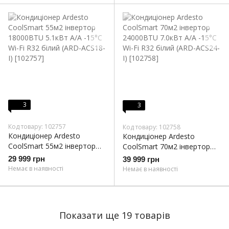
3
3
Код товару: 102757
Код товару: 102758
Кондиціонер Ardesto
Кондиціонер Ardesto
CoolSmart 55м2 інвертор
CoolSmart 70м2 інвертор
18000BTU 5.1кВт A/A -15°С
24000BTU 7.0кВт A/A -15°С
29 999 грн
39 999 грн
Wi-Fi R32 білий (ARD-ACS18-
Wi-Fi R32 білий (ARD-ACS24-
Немає в наявності
Немає в наявності
I)
I)
Показати ще 19 товарів