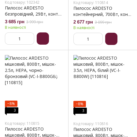
Код товару: 102342
Код товару: 110814
Пилосос ARDESTO
Пилосос ARDESTO
безпровідний, 29Вт, конт
контейнерний, 700Вт, конт
пил -0.55л, автон. робота
пил -2.5л, НЕРА, біло-
3 685 грн
3 999 грн
2 677 грн
3 099 грн
до 35хв, HEPA, турбощітка
сріблястий (VC-I-C700W)
В наявності
В наявності
з LED, білий (CVC-X0621WB)
−8%
−8%
3
3
Код товару: 110815
Код товару: 110816
Пилосос ARDESTO
Пилосос ARDESTO
мішковий, 800Вт, мішок-
мішковий, 800Вт, мішок-