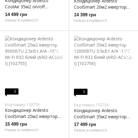
Кондиціонер Ardesto
Кондиціонер Ardesto
CoolAir 35м2 on/off
CoolSmart 20м2 інвертор
12000BTU 3.5кВт A/A -7°С
7000BTU 2.0кВт A/A -15°С
14 499 грн
14 399 грн
Wi-Fi R32 білий (ARD-ACS12)
Wi-Fi R32 білий (ARD-ACS07-
Немає в наявності
Немає в наявності
I)
3
3
Код товару: 102755
Код товару: 102756
Кондиціонер Ardesto
Кондиціонер Ardesto
CoolSmart 25м2 інвертор
CoolSmart 35м2 інвертор
9000BTU 2.5кВт A/A -15°С
12000BTU 3.5кВт A/A -15°С
15 499 грн
17 499 грн
Wi-Fi R32 білий (ARD-ACS09-
Wi-Fi R32 білий (ARD-ACS12-
Немає в наявності
Немає в наявності
I)
I)