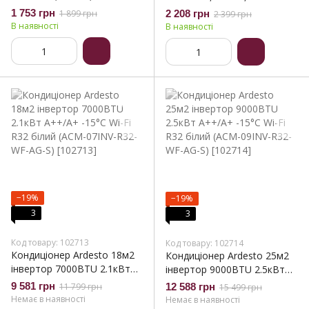
2.5л, HEPA, чорно-
3.5л, HEPA, білий (VC-I-
1 753 грн
1 899 грн
2 208 грн
2 399 грн
бронзовий (VC-I-B800GB)
B800W)
В наявності
В наявності
−19%
−19%
3
3
Код товару: 102713
Код товару: 102714
Кондиціонер Ardesto 18м2
Кондиціонер Ardesto 25м2
інвертор 7000BTU 2.1кВт
інвертор 9000BTU 2.5кВт
A++/A+ -15°С Wi-Fi R32
A++/A+ -15°С Wi-Fi R32
9 581 грн
11 799 грн
12 588 грн
15 499 грн
білий (ACM-07INV-R32-WF-
білий (ACM-09INV-R32-WF-
Немає в наявності
Немає в наявності