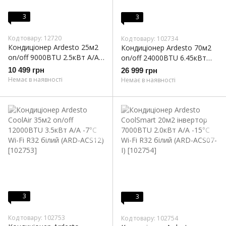
3
3
Код товару: 12720
Код товару: 102734
Кондиціонер Ardesto 25м2
Кондиціонер Ardesto 70м2
on/off 9000BTU 2.5кВт A/A
on/off 24000BTU 6.45кВт
-7°С R32 білий (ARD-E09-
A/A -7°С R32 білий (ARD-
10 499 грн
26 999 грн
R32)
E24-R32)
Немає в наявності
Немає в наявності
3
3
Код товару: 102753
Код товару: 102754