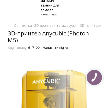
Оргтехніка
3D-принтери та аксесуари
3D-принтери
3D
3D-принтер Anycubic (Photon
M5)
Код товару:
617122
Написати відгук