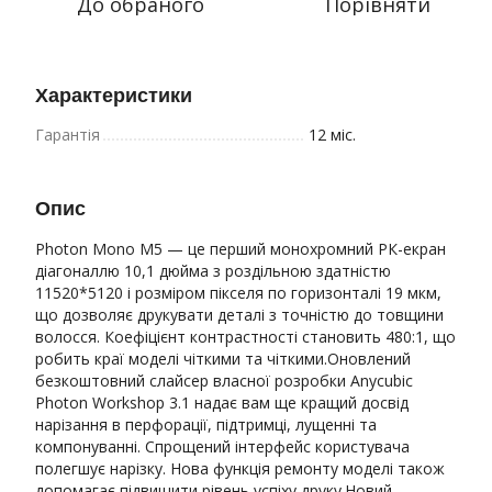
До обраного
Порівняти
Характеристики
Гарантія
12 міс.
Опис
Photon Mono M5 — це перший монохромний РК-екран
діагоналлю 10,1 дюйма з роздільною здатністю
11520*5120 і розміром пікселя по горизонталі 19 мкм,
що дозволяє друкувати деталі з точністю до товщини
волосся. Коефіцієнт контрастності становить 480:1, що
робить краї моделі чіткими та чіткими.Оновлений
безкоштовний слайсер власної розробки Anycubic
Photon Workshop 3.1 надає вам ще кращий досвід
нарізання в перфорації, підтримці, лущенні та
компонуванні. Спрощений інтерфейс користувача
полегшує нарізку. Нова функція ремонту моделі також
допомагає підвищити рівень успіху друку.Новий