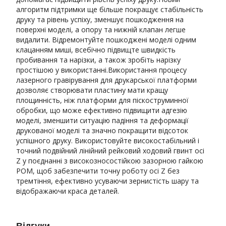
алгоритм підтримки ще більше покращує стабільність
друку та рівень успіху, зменшує пошкодження на
поверхні моделі, а опору та нижній клапан легше
видалити. Відремонтуйте пошкоджені моделі одним
клацанням миші, всебічно підвищте швидкість
пробивання та нарізки, а також зробіть нарізку
простішою у використанні.Використання процесу
лазерного гравірування для друкарської платформи
дозволяє створювати пластину мати кращу
площинність, ніж платформи для піскоструминної
обробки, що може ефективно підвищити адгезію
моделі, зменшити ситуацію падіння та деформації
друкованої моделі та значно покращити відсоток
успішного друку. Використовуйте високостабільний і
точний подвійний лінійний рейковий ходовий гвинт осі
Z у поєднанні з високозносостійкою зазорною гайкою
POM, щоб забезпечити точну роботу осі Z без
тремтіння, ефективно усуваючи зернистість шару та
відображаючи краса деталей.