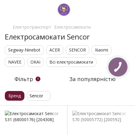
Електротранспорт
Електросамокати
Електросамокати Sencor
Segway-Ninebot
ACER
SENCOR
Xiaomi
NAVEE
OKAI
Всі електросамокати
Фільтр
За популярністю
1
Бренд
Sencor