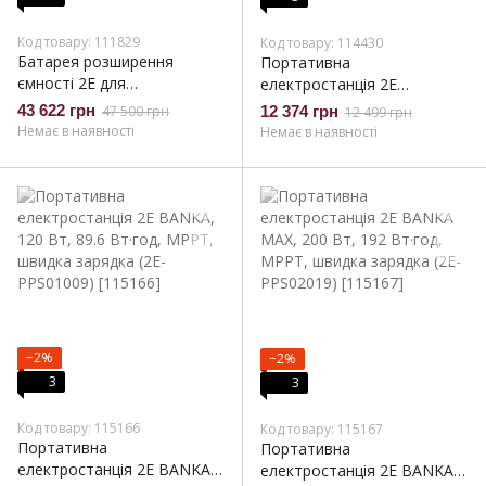
Код товару: 111829
Код товару: 114430
Батарея розширення
Портативна
ємності 2E для
електростанція 2Е
PowerStation Dizha, 5120
Dzherelo, 600 Вт, 512
43 622 грн
47 500 грн
12 374 грн
12 499 грн
Вт/год, 51.2В, 100А,
Вт·год, швидка зарядка (2E-
Немає в наявності
Немає в наявності
бездротове з’єднання (2E-
PPS06051)
ESS-EBD-5)
−2%
−2%
3
3
Код товару: 115166
Код товару: 115167
Портативна
Портативна
електростанція 2Е BANKA,
електростанція 2Е BANKA