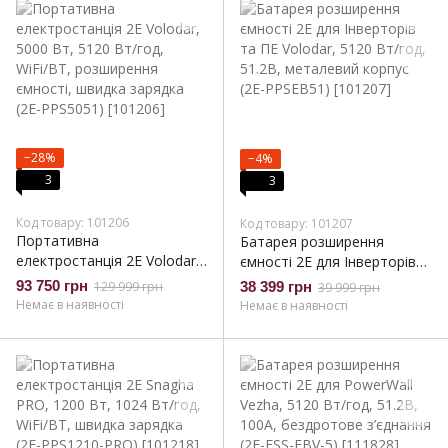
−28%
−4%
3
3
Код товару: 101206
Код товару: 101207
Портативна
Батарея розширення
електростанція 2Е Volodar,
ємності 2E для Інверторів
5000 Вт, 5120 Вт/год,
та ПЕ Volodar, 5120 Вт/год,
93 750 грн
129 999 грн
38 399 грн
39 999 грн
WiFi/BT, розширення
51.2В, металевий корпус
Немає в наявності
Немає в наявності
ємності, швидка зарядка
(2E-PPSEB51)
(2E-PPS5051)