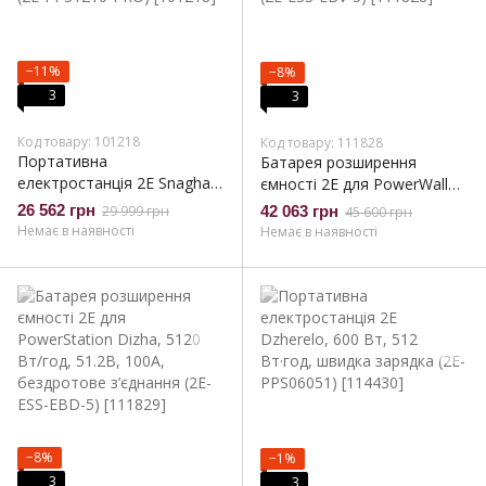
−11%
−8%
3
3
Код товару: 101218
Код товару: 111828
Портативна
Батарея розширення
електростанція 2Е Snagha
ємності 2E для PowerWall
PRO, 1200 Вт, 1024 Вт/год,
Vezha, 5120 Вт/год, 51.2В,
26 562 грн
29 999 грн
42 063 грн
45 600 грн
WiFi/BT, швидка зарядка
100А, бездротове з’єднання
Немає в наявності
Немає в наявності
(2E-PPS1210-PRO)
(2E-ESS-EBV-5)
−8%
−1%
3
3