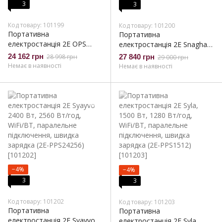
3
3
Код товару: 101199
Код товару: 101200
Портативна
Портативна
електростанція 2Е OPS
електростанція 2Е Snagha,
1200, 1200 Вт (2E-OPS-
1200 Вт, 1050 Вт/год,
24 162 грн
28 998 грн
27 840 грн
29 000 грн
1200)
швидка зарядка (2E-
Немає в наявності
Немає в наявності
PPS1210)
−4%
−4%
3
3
Код товару: 101202
Код товару: 101203
Портативна
Портативна
електростанція 2Е Syayvo
електростанція 2Е Syla,