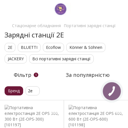
Стаціонарне обладнання
Портативні зарядні станції
Зарядні станції 2E
2E
BLUETTI
Ecoflow
Könner & Söhnen
JACKERY
Всі портативні зарядні станції
Фільтр
За популярністю
1
Бренд
2e