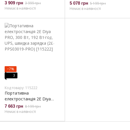
120 Вт, 89.6 Вт·год, MPPT,
MAX, 200 Вт, 192 Вт·год,
3 909 грн
3 999 грн
5 078 грн
5 199 грн
швидка зарядка (2E-
MPPT, швидка зарядка (2E-
Немає в наявності
Немає в наявності
PPS01009)
PPS02019)
−7%
3
Код товару: 115222
Портативна
електростанція 2Е Diya
PRO, 300 Вт, 192 Вт·год,
7 663 грн
8 199 грн
UPS, швидка зарядка (2E-
Немає в наявності
PPS03019-PRO)