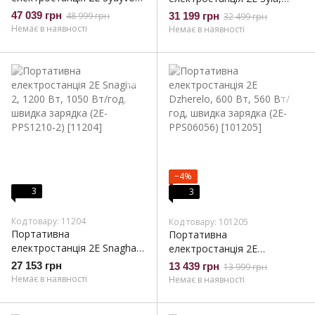
2400 Вт, 2560 Вт/год,
1500 Вт, 1280 Вт/год,
47 039 грн
48 999 грн
31 199 грн
32 499 грн
WiFi/BT, паралельне
WiFi/BT, паралельне
Немає в наявності
Немає в наявності
підключення, швидка
підключення, швидка
зарядка (2E-PPS24256)
зарядка (2E-PPS1512)
−4%
3
3
Код товару: 11204
Код товару: 101205
Портативна
Портативна
електростанція 2Е Snagha
електростанція 2Е
2, 1200 Вт, 1050 Вт/год,
Dzherelo, 600 Вт, 560 Вт/
27 153 грн
13 439 грн
13 999 грн
швидка зарядка (2E-
год, швидка зарядка (2E-
Немає в наявності
Немає в наявності
PPS1210-2)
PPS06056)