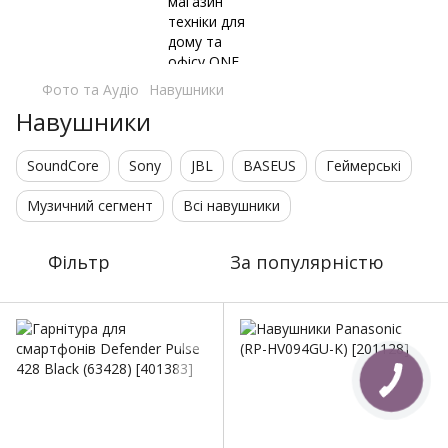
Фото та Аудіо
Навушники
Навушники
SoundСore
Sony
JBL
BASEUS
Геймерські
Музичний сегмент
Всі навушники
Фільтр
За популярністю