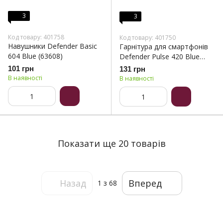
3
3
Код товару: 401758
Код товару: 401750
Навушники Defender Basic
Гарнітура для смартфонів
604 Blue (63608)
Defender Pulse 420 Blue
(63423)
101 грн
131 грн
В наявності
В наявності
Показати ще 20 товарів
Назад
Вперед
1
з 68