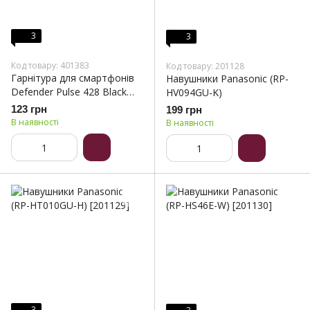
3
3
Код товару: 401383
Код товару: 201128
Гарнітура для смартфонів
Навушники Panasonic (RP-
Defender Pulse 428 Black
HV094GU-K)
(63428)
123 грн
199 грн
В наявності
В наявності
3