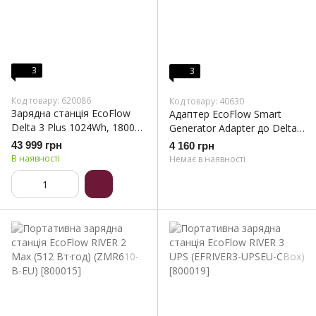
3
3
Код товару: 620086
Код товару: 40630
Зарядна станція EcoFlow
Адаптер EcoFlow Smart
Delta 3 Plus 1024Wh, 1800W
Generator Adapter до Delta
(EFDELTA3P-EU)
Pro (DELTAProTG)
43 999 грн
4 160 грн
В наявності
Немає в наявності