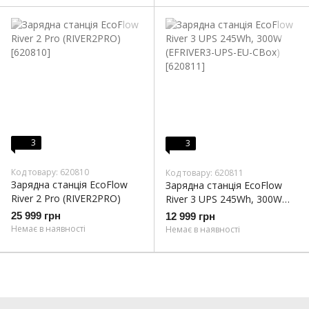
3
3
Код товару: 620810
Код товару: 620811
Зарядна станція EcoFlow
Зарядна станція EcoFlow
River 2 Pro (RIVER2PRO)
River 3 UPS 245Wh, 300W
(EFRIVER3-UPS-EU-CBox)
25 999 грн
12 999 грн
Немає в наявності
Немає в наявності