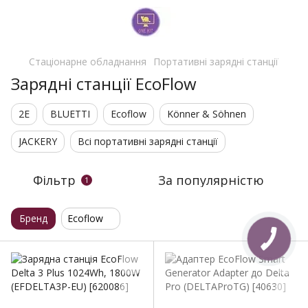
Стаціонарне обладнання
Портативні зарядні станції
Зарядні станції EcoFlow
2E
BLUETTI
Ecoflow
Könner & Söhnen
JACKERY
Всі портативні зарядні станції
Фільтр
За популярністю
1
Бренд
Ecoflow