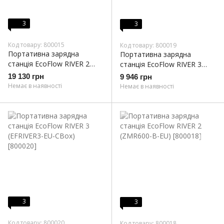
3
3
Код товару: 800015
Код товару: 800019
Портативна зарядна
Портативна зарядна
станція EcoFlow RIVER 2
станція EcoFlow RIVER 3
Max (512 Вт·год) (ZMR610-
UPS (EFRIVER3-UPSEU-CBox)
19 130 грн
9 946 грн
B-EU)
Немає в наявності
Немає в наявності
3
3
Код товару: 800020
Код товару: 800018