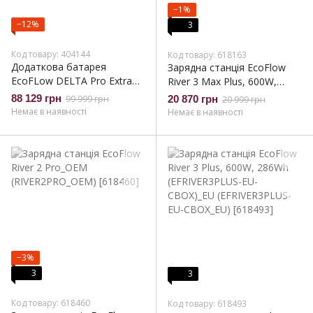
−1%
−12%
3
Код товару: 404144
Код товару: 618163
Додаткова батарея
Зарядна станція EcoFlow
EcoFLow DELTA Pro Extra
River 3 Max Plus, 600W,
Battery (DELTAProEB-US)
858Wh (EFRIVER3MaxPlus-
88 129 грн
99 999 грн
20 870 грн
20 999 грн
EU-CBOX)_EU
Немає в наявності
Немає в наявності
(EFRIVER3MaxPlus-EU-
CBOX_EU)
−3%
3
3
Код товару: 618460
Код товару: 618493