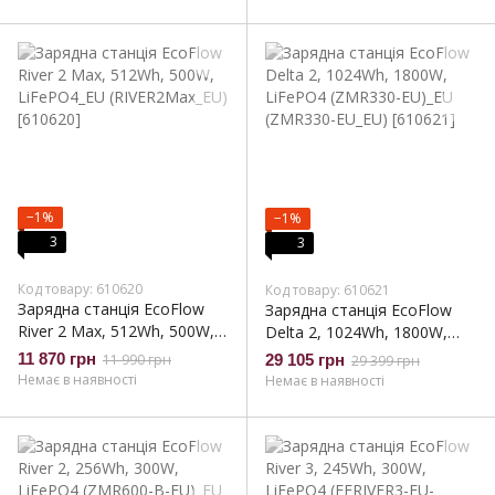
(EFDELTA2Max-EU_EU)
−1%
−1%
3
3
Код товару: 610620
Код товару: 610621
Зарядна станція EcoFlow
Зарядна станція EcoFlow
River 2 Max, 512Wh, 500W,
Delta 2, 1024Wh, 1800W,
LiFePO4_EU (RIVER2Max_EU)
LiFePO4 (ZMR330-EU)_EU
11 870 грн
11 990 грн
29 105 грн
29 399 грн
(ZMR330-EU_EU)
Немає в наявності
Немає в наявності