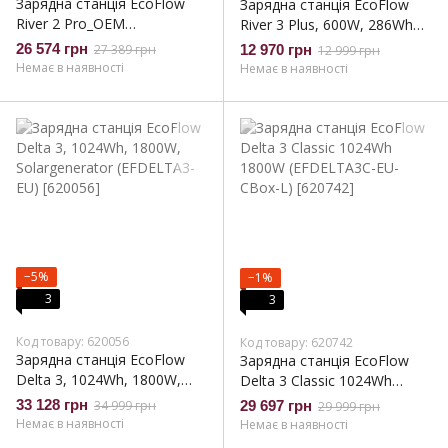
Зарядна станція EcoFlow
Зарядна станція EcoFlow
River 2 Pro_OEM
River 3 Plus, 600W, 286Wh
(RIVER2PRO_OEM)
(EFRIVER3PLUS-EU-
26 574 грн
27 389 грн
12 970 грн
12 999 грн
CBOX)_EU (EFRIVER3PLUS-
Немає в наявності
Немає в наявності
EU-CBOX_EU)
−5%
−1%
3
3
Код товару: 620056
Код товару: 620742
Зарядна станція EcoFlow
Зарядна станція EcoFlow
Delta 3, 1024Wh, 1800W,
Delta 3 Classic 1024Wh
Solargenerator (EFDELTA3-
1800W (EFDELTA3C-EU-
33 128 грн
34 999 грн
29 697 грн
29 999 грн
EU)
CBox-L)
Немає в наявності
Немає в наявності