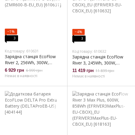
−1%
−4%
3
3
Код товару: 610631
Код товару: 610632
Зарядна станція EcoFlow
Зарядна станція EcoFlow
River 2, 256Wh, 300W,
River 3, 245Wh, 300W,
LiFePO4 (ZMR600-B-EU)_EU
LiFePO4 (EFRIVER3-EU-
6 929 грн
6 999 грн
11 419 грн
11 899 грн
(ZMR600-B-EU_EU)
CBOX)_EU (EFRIVER3-EU-
Немає в наявності
Немає в наявності
CBOX_EU)