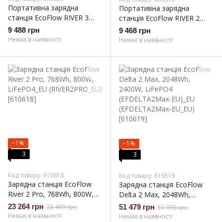
Портативна зарядна
Портативна зарядна
станція EcoFlow RIVER 3
станція EcoFlow RIVER 2
(EFRIVER3-EU-CBox)
(ZMR600-B-EU)
9 488 грн
9 468 грн
Немає в наявності
Немає в наявності
−1%
−1%
3
3
Код товару: 610618
Код товару: 610619
Зарядна станція EcoFlow
Зарядна станція EcoFlow
River 2 Pro, 768Wh, 800W,
Delta 2 Max, 2048Wh,
LiFePO4_EU (RIVER2PRO_EU)
2400W, LiFePO4
23 264 грн
23 499 грн
51 479 грн
51 999 грн
(EFDELTA2Max-EU)_EU
Немає в наявності
Немає в наявності