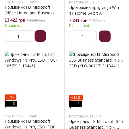
Код товару: 113455
Код товару: 503545
Примірник ПЗ Microsoft
Програмна продукція Win
Office Home and Business
11 Home 64 bit All
2024, ESD (EP2-06605)
Languages ESD (KW9-00664)
13 422 грн
14 599 грн
7 241 грн
7 999 грн
В наявності
В наявності
−7%
−12%
3
3
Код товару: 113446
Код товару: 113441
Примірник ПЗ Microsoft
Примірник ПЗ Microsoft 365
Windows 11 Pro, ESD (FQC-
Business Standard, 1 рік,