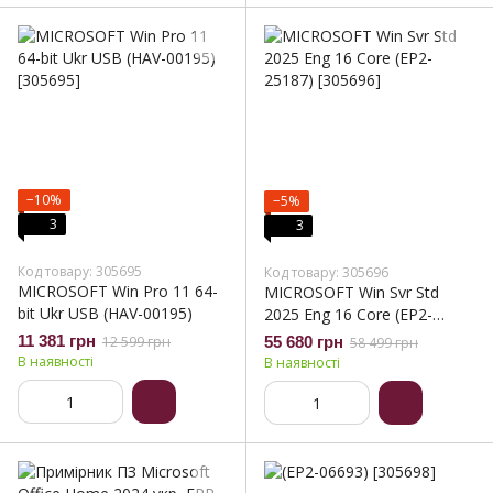
−10%
−5%
3
3
Код товару: 305695
Код товару: 305696
MICROSOFT Win Pro 11 64-
MICROSOFT Win Svr Std
bit Ukr USB (HAV-00195)
2025 Eng 16 Core (EP2-
25187)
11 381 грн
12 599 грн
55 680 грн
58 499 грн
В наявності
В наявності