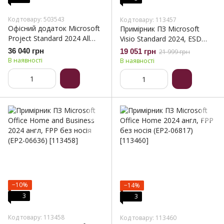
Код товару: 503543
Код товару: 113457
Офісний додаток Microsoft
Примірник ПЗ Microsoft
Project Standard 2024 All
Visio Standard 2024, ESD
Lng Retail Online ESD (EP2-
(EP2-07167)
36 040 грн
19 051 грн
21 999 грн
07057)
В наявності
В наявності
−10%
−14%
3
3
Код товару: 113458
Код товару: 113460