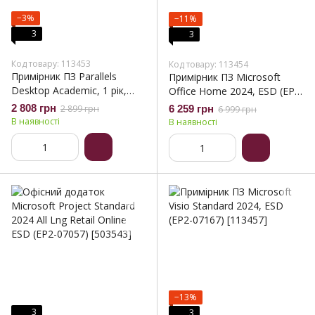
−3%
−11%
3
3
Код товару: 113453
Код товару: 113454
Примірник ПЗ Parallels
Примірник ПЗ Microsoft
Desktop Academic, 1 рік,
Office Home 2024, ESD (EP2-
ESD (ESDPDA1YSUBEU)
06797)
2 808 грн
2 899 грн
6 259 грн
6 999 грн
В наявності
В наявності
−13%
3
3