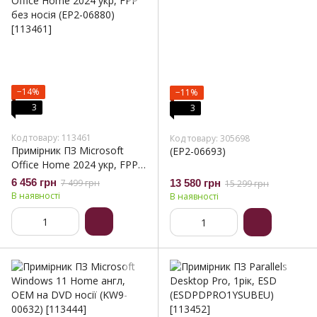
−14%
−11%
3
3
Код товару: 113461
Код товару: 305698
Примірник ПЗ Microsoft
(EP2-06693)
Office Home 2024 укр, FPP
без носія (EP2-06880)
6 456 грн
7 499 грн
13 580 грн
15 299 грн
В наявності
В наявності