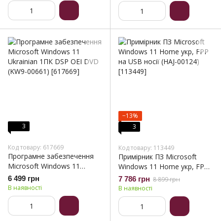
−13%
3
3
Код товару: 617669
Код товару: 113449
Програмне забезпечення
Примірник ПЗ Microsoft
Microsoft Windows 11
Windows 11 Home укр, FPP
Ukrainian 1ПК DSP OEI DVD
на USB носії (HAJ-00124)
6 499 грн
7 786 грн
8 899 грн
(KW9-00661)
В наявності
В наявності