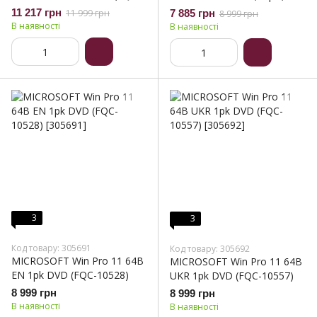
10572)
ESD (KLQ-00217)
11 217 грн
11 999 грн
7 885 грн
8 999 грн
В наявності
В наявності
3
3
Код товару: 305691
Код товару: 305692
MICROSOFT Win Pro 11 64B
MICROSOFT Win Pro 11 64B
EN 1pk DVD (FQC-10528)
UKR 1pk DVD (FQC-10557)
8 999 грн
8 999 грн
В наявності
В наявності