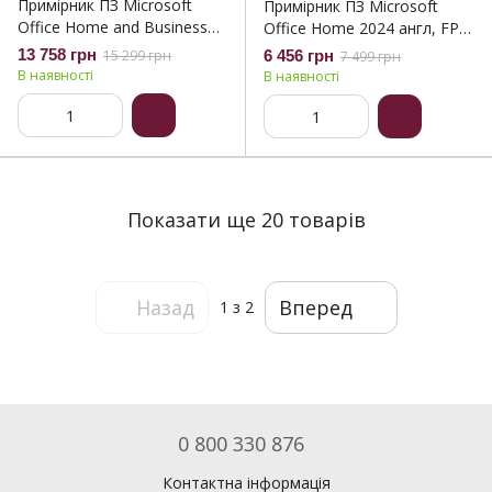
Примірник ПЗ Microsoft
Примірник ПЗ Microsoft
Office Home and Business
Office Home 2024 англ, FPP
2024 англ, FPP без носія
без носія (EP2-06817)
13 758 грн
15 299 грн
6 456 грн
7 499 грн
(EP2-06636)
В наявності
В наявності
Показати ще 20 товарів
Назад
Вперед
1
з 2
0 800 330 876
Контактна інформація