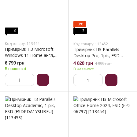
−3%
3
3
Код товару: 113444
Код товару: 113452
Примірник ПЗ Microsoft
Примірник ПЗ Parallels
Windows 11 Home англ,
Desktop Pro, 1рік, ESD
ОЕМ на DVD носії (KW9-
(ESDPDPRO1YSUBEU)
6 799 грн
4 828 грн
4 999 грн
00632)
В наявності
В наявності