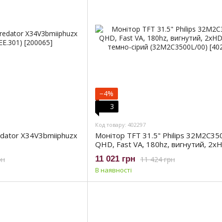
−4%
3
Код товару: 402297
edator X34V3bmiiphuzx
Монітор TFT 31.5" Philips 32M2C35
QHD, Fast VA, 180hz, вигнутий, 2х
DP, темно-сірий (32M2C3500L/00)
11 021 грн
рн
11 424 грн
В наявності