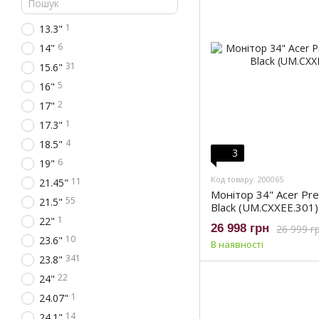
1
13.3"
6
14"
31
15.6"
5
16"
2
17"
1
17.3"
4
18.5"
3
6
19"
Код товару: 200065
11
21.45"
Монiтор 34" Acer Pr
55
21.5"
Black (UM.CXXEE.301)
1
22"
26 998 грн
26 999 г
10
23.6"
В наявності
341
23.8"
22
24"
1
24.07"
14
24.1"