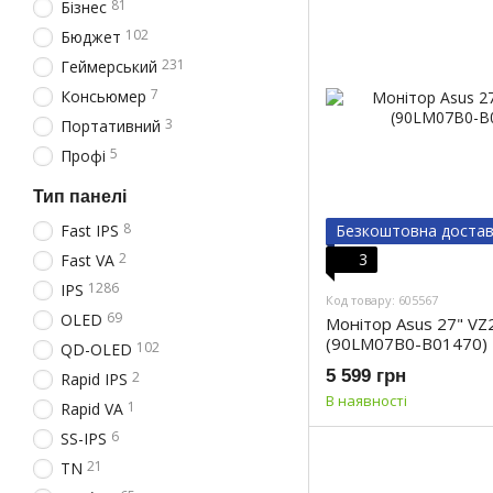
81
Бізнес
102
Бюджет
231
Геймерський
7
Консьюмер
3
Портативний
5
Профі
Тип панелі
8
Fast IPS
Безкоштовна доста
2
3
Fast VA
1286
IPS
Код товару: 605567
69
OLED
Монітор Asus 27" VZ
(90LM07B0-B01470)
102
QD-OLED
5 599 грн
2
Rapid IPS
В наявності
1
Rapid VA
6
SS-IPS
21
TN