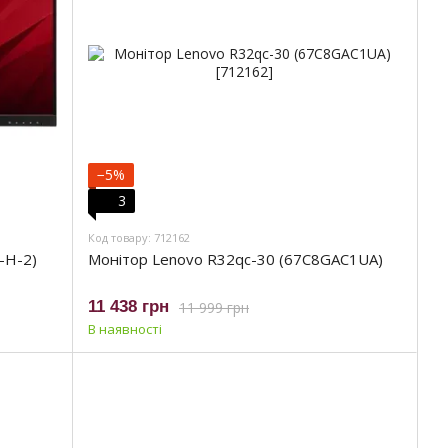
−5%
3
Код товару: 712162
-H-2)
Монітор Lenovo R32qc-30 (67C8GAC1UA)
11 438 грн
11 999 грн
В наявності