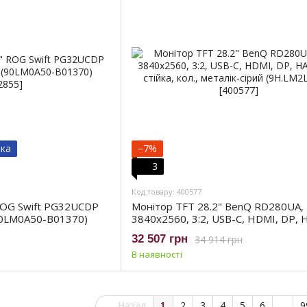
вка
−7%
3
Код товару: 400577
ROG Swift PG32UCDP
Монітор TFT 28.2" BenQ RD280UA, 
90LM0A50-B01370)
3840x2560, 3:2, USB-C, HDMI, DP, 
ерго стійка, кол., металік-сірий
32 507 грн
34 914 грн
(9H.LM2LJ.TBE)
В наявності
Назад
2
3
4
5
6
...
9
1