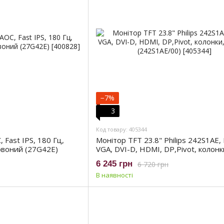
−7%
3
Код товару: 405344
 Fast IPS, 180 Гц,
Монітор TFT 23.8" Philips 242S1AE, 
рвоний (27G42E)
VGA, DVI-D, HDMI, DP,Pivot, колонк
чорний (242S1AE/00)
6 245 грн
6 720 грн
В наявності