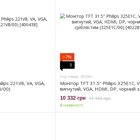
−7%
3
Код товару: 402285
lips 221V8, VA, VGA,
Монітор TFT 31.5" Philips 325E1C, 
8/00)
вигнутий, VGA, HDMI, DP, чорний з
сріблястим (325E1C/00)
10 332 грн
11 155 грн
В наявності