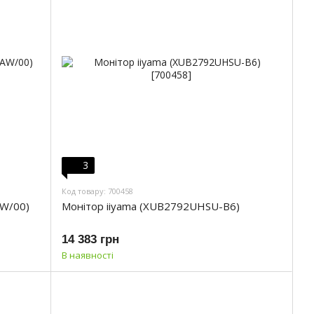
3
Код товару: 700458
AW/00)
Монітор iiyama (XUB2792UHSU-B6)
14 383 грн
В наявності