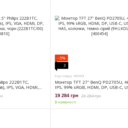
−5%
3
Код товару: 400454
ilips 222B1TC,
Монітор TFT 27" BenQ PD2705U, 4
в), IPS, VGA, HDMI,
IPS, 99% sRGB, HDMI, DP, USB-C, U
олонки, чорн
HAS, колонки, темно-сірий (9H.LKD
19 284 грн
рн
20 284 грн
В наявності