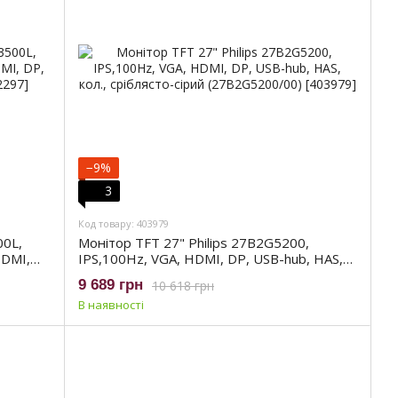
−9%
3
Код товару: 403979
00L,
Монітор TFT 27" Philips 27B2G5200,
HDMI,
IPS,100Hz, VGA, HDMI, DP, USB-hub, HAS,
кол., сріблясто-сірий (27B2G5200/00)
9 689 грн
10 618 грн
В наявності