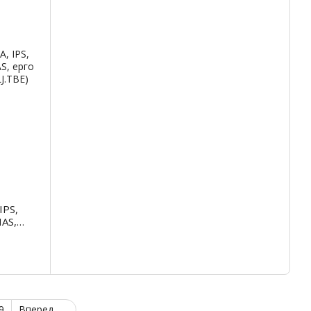
IPS,
HAS,
9
Вперед