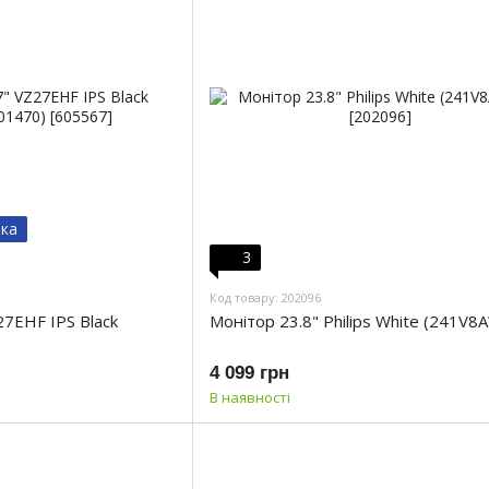
вка
3
Код товару: 202096
27EHF IPS Black
Монiтор 23.8" Philips White (241V8
4 099 грн
В наявності