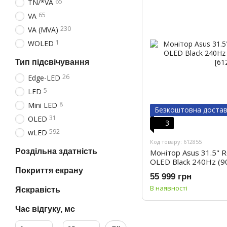
65
TN/*VA
65
VA
230
VA (MVA)
1
WOLED
Тип підсвічування
26
Edge-LED
5
LED
8
Mini LED
Безкоштовна доста
31
OLED
3
592
wLED
Код товару: 612855
Роздільна здатність
Монітор Asus 31.5" 
OLED Black 240Hz (
Покриття екрану
55 999 грн
В наявності
Яскравість
Час відгуку, мс
От Час відгуку, мс
До Час відгуку, мс