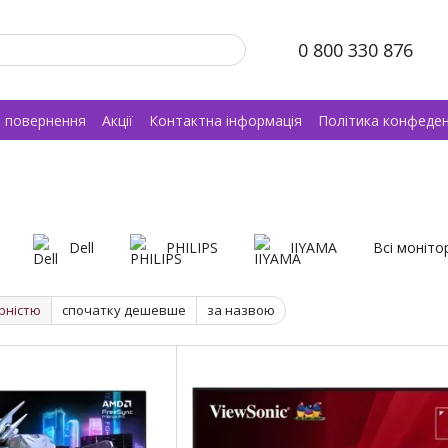
0 800 330 876
а повернення
Акції
Контактна інформація
Політика конфеден
Dell
PHILIPS
IIYAMA
Всі моніто
рністю
спочатку дешевше
за назвою