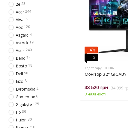
23
2e
244
Acer
5
Aiwa
120
Aoc
4
Asgard
19
Asrock
−4%
240
Asus
3
74
Benq
18
Bosto
Код товару: 500086
90
Dell
Монітор 32" GIGABY
8
Eizo
33 520 грн
34 999 г
2
Evromedia
В наявності
6
Gamemax
125
Gigabyte
89
Hp
30
Huion
210
Iiyama