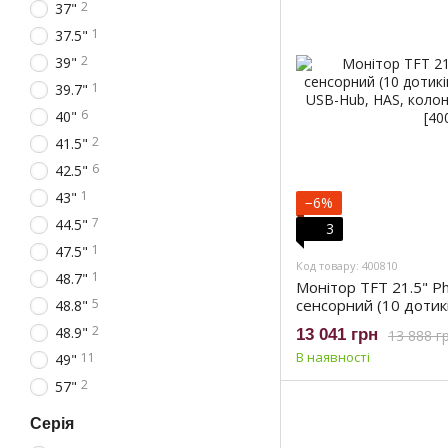
2
37"
1
37.5"
2
39"
1
39.7"
6
40"
2
41.5"
6
42.5"
1
43"
−6%
7
44.5"
3
1
47.5"
Код товару: 400810
1
48.7"
Монітор TFT 21.5" Ph
5
сенсорний (10 дотикі
48.8"
DP, USB-Hub, HAS, к
2
48.9"
13 041 грн
13 888 г
(222B1TC/00)
В наявності
11
49"
2
57"
Серія