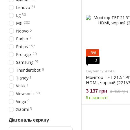
81
Lenovo
30
Lg
202
Msi
5
Neovo
7
Parblo
157
Philips
−9%
20
Prologix
3
97
Samsung
9
Thunderobot
Код товару: 400438
Монітор TFT 21.5" Phi
1
Tiandy
HDMI, чорний (221V
1
Veikk
3 137 грн
3 450 грн
50
Viewsonic
В наявності
9
Vinga
3
Xiaomi
Діагональ екрану