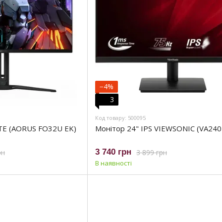
−4%
3
Код товару: 500095
TE (AORUS FO32U EK)
Монітор 24" IPS VIEWSONIC (VA240
3 740 грн
рн
3 899 грн
В наявності