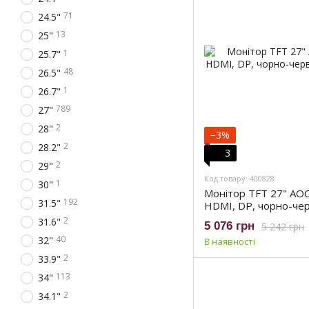
71
24.5"
13
25"
1
25.7"
48
26.5"
1
26.7"
789
27"
2
28"
−3%
2
28.2"
3
2
29"
Код товару: 400828
1
30"
Монітор TFT 27" AOC,
192
31.5"
HDMI, DP, чорно-че
2
31.6"
5 076 грн
5 242 грн
40
32"
В наявності
2
33.9"
113
34"
2
34.1"