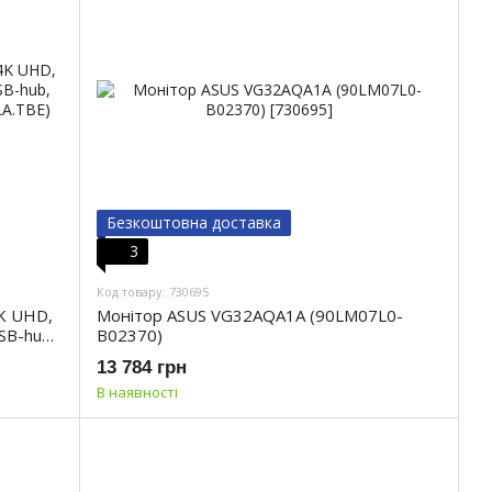
Безкоштовна доставка
3
Код товару: 730695
K UHD,
Монітор ASUS VG32AQA1A (90LM07L0-
SB-hub,
B02370)
LA.TBE)
13 784 грн
В наявності