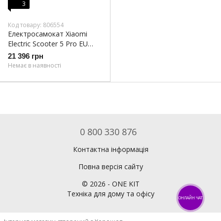
3
Код товару: 806554
Електросамокат Xiaomi
Electric Scooter 5 Pro EU
(BHR9612EU)
21 396 грн
Немає в наявності
0 800 330 876
Контактна інформація
Повна версія сайту
©
2026
- ONE KIT
Техніка для дому та офісу
ОНЛАЙН ЧАТ