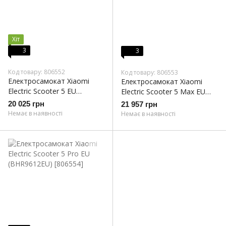
Хіт
3
3
Код товару: 806552
Код товару: 806553
Електросамокат Xiaomi
Електросамокат Xiaomi
Electric Scooter 5 EU
Electric Scooter 5 Max EU
(BHR9608EU)
(BHR9614EU)
20 025 грн
21 957 грн
Немає в наявності
Немає в наявності