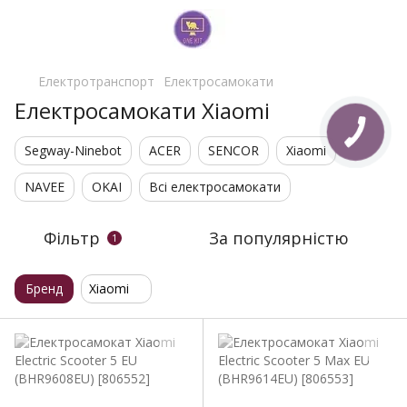
Електротранспорт
Електросамокати
Електросамокати Xiaomi
Segway-Ninebot
ACER
SENCOR
Xiaomi
NAVEE
OKAI
Всі електросамокати
Фільтр
За популярністю
1
Бренд
Xiaomi