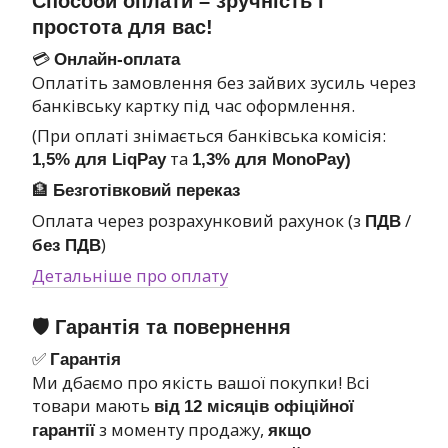
Способи оплати – зручність і
простота для вас!
💳
Онлайн-оплата
Оплатіть замовлення без зайвих зусиль через
банківську картку під час оформлення.
(При оплаті знімається банківська комісія:
та
1,5% для LiqPay
1,3% для MonoPay)
🏦
Безготівковий переказ
Оплата через розрахунковий рахунок (з
/
ПДВ
)
без ПДВ
Детальніше про оплату
🛡 Гарантія та повернення
✅
Гарантія
Ми дбаємо про якість вашої покупки! Всі
товари мають
від
12 місяців офіційної
з моменту продажу,
гарантії
якщо