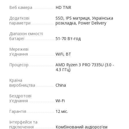
Веб камера
HD TNR
Додаткові
SSD, IPS матриця, Українська
параметри
розкладка, Power Delivery
Діапазон ємності
батареї
51-70 Вт-год
Мережеві
з'єднання
WiFi, BT
Процесор
AMD Ryzen 3 PRO 7335U (3.0 -
4.3 ГГц)
Країна
виробництва
China
Бездротові
з'єднання
Wi-Fi
Гарантія
12 міс.
Інтерфейси та
підключення
Комбінований аудіороз'єм