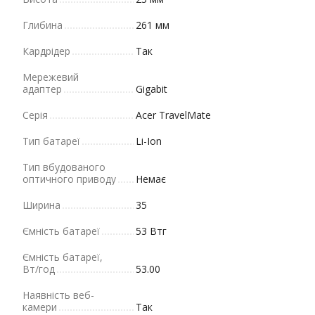
Глибина
261 мм
Кардрідер
Так
Мережевий
адаптер
Gigabit
Серія
Acer TravelMate
Тип батареї
Li-Ion
Тип вбудованого
оптичного приводу
Немає
Ширина
35
Ємність батареї
53 Втг
Ємність батареї,
Вт/год
53.00
Наявність веб-
камери
Так