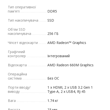
Тип оперативної
пам'яті
DDR5
Тип накопичувача
SSD
Об'єм SSD
накопичувача
256 ГБ
Чіпсет відеокарти
AMD Radeon™ Graphics
Графічний
контролер
Інтегрований
Відеокарта
AMD Radeon 660M Graphics
Операційна
система
Без ОС
Порти вводу/
1 x HDMI, 2 x USB 3.2 Gen 1
виводу
Type-A, 2 x USB4, RJ-45
Вага
1.74 кг
Висота
23 мм