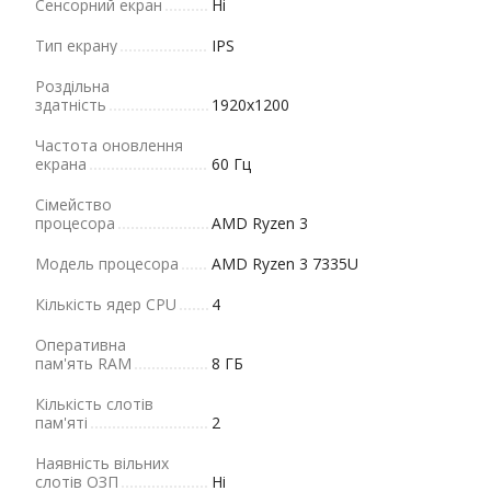
Сенсорний екран
Ні
Тип екрану
IPS
Роздільна
здатність
1920x1200
Частота оновлення
екрана
60 Гц
Сімейство
процесора
AMD Ryzen 3
Модель процесора
AMD Ryzen 3 7335U
Кількість ядер CPU
4
Оперативна
пам'ять RAM
8 ГБ
Кількість слотів
пам'яті
2
Наявність вільних
слотів ОЗП
Ні