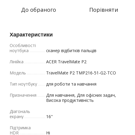
До обраного
Порівняти
Характеристики
Особливості
ноутбука
сканер відбитків пальців
Лінійка
ACER TravelMate P2
Модель
TravelMate P2 TMP216-51-G2-TCO
Тип ноутбуку
для роботи та навчання
Призначення
Для навчання, Для офісних задач,
Висока продуктивність
Діагональ
екрану
16"
Підтримка
HDR
Ні