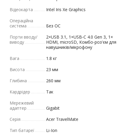
Відеокарта
Intel Iris Xe Graphics
Операційна
система
Без ОС
Порти вводу/
2×USB 3.1, 1×USB-C 4.0 Gen 3, 1×
виводу
HDMI, microSD, Комбо-роз'єм для
навушників/мікрофону
Вага
1.8 кг
Висота
23 мм
Глибина
260 мм
Кардрідер
Так
Мережевий
адаптер
Gigabit
Серія
Acer TravelMate
Тип батареї
Li-Ion