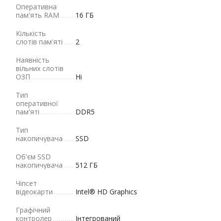
Оперативна
пам'ять RAM
16 ГБ
Кількість
слотів пам'яті
2
Наявність
вільних слотів
ОЗП
Ні
Тип
оперативної
пам'яті
DDR5
Тип
накопичувача
SSD
Об'єм SSD
накопичувача
512 ГБ
Чіпсет
відеокарти
Intel® HD Graphics
Графічний
контролер
Інтегрований