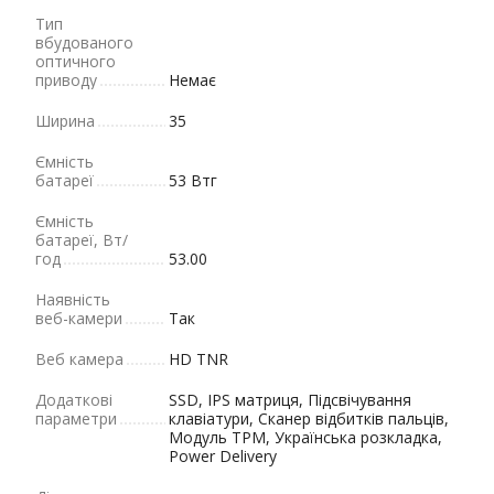
Тип
вбудованого
оптичного
приводу
Немає
Ширина
35
Ємність
батареї
53 Втг
Ємність
батареї, Вт/
год
53.00
Наявність
веб-камери
Так
Веб камера
HD TNR
Додаткові
SSD, IPS матриця, Підсвічування
параметри
клавіатури, Сканер відбитків пальців,
Модуль TPM, Українська розкладка,
Power Delivery