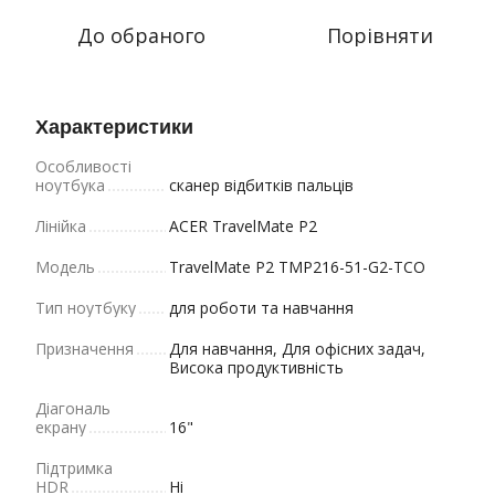
До обраного
Порівняти
Характеристики
Особливості
ноутбука
сканер відбитків пальців
Лінійка
ACER TravelMate P2
Модель
TravelMate P2 TMP216-51-G2-TCO
Тип ноутбуку
для роботи та навчання
Призначення
Для навчання, Для офісних задач,
Висока продуктивність
Діагональ
екрану
16"
Підтримка
HDR
Ні