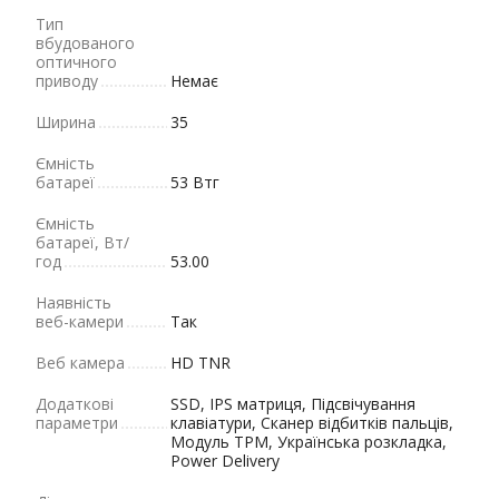
Тип
вбудованого
оптичного
приводу
Немає
Ширина
35
Ємність
батареї
53 Втг
Ємність
батареї, Вт/
год
53.00
Наявність
веб-камери
Так
Веб камера
HD TNR
Додаткові
SSD, IPS матриця, Підсвічування
параметри
клавіатури, Сканер відбитків пальців,
Модуль TPM, Українська розкладка,
Power Delivery