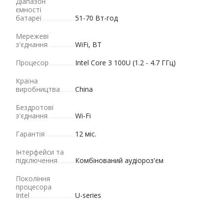
Діапазон
ємності
батареї
51-70 Вт-год
Мережеві
з'єднання
WiFi, BT
Процесор
Intel Core 3 100U (1.2 - 4.7 ГГц)
Країна
виробництва
China
Бездротові
з'єднання
Wi-Fi
Гарантія
12 міс.
Інтерфейси та
підключення
Комбінований аудіороз'єм
Покоління
процесора
Intel
U-series