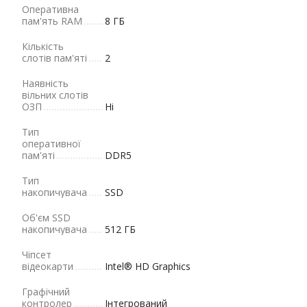
Оперативна
пам'ять RAM
8 ГБ
Кількість
слотів пам'яті
2
Наявність
вільних слотів
ОЗП
Ні
Тип
оперативної
пам'яті
DDR5
Тип
накопичувача
SSD
Об'єм SSD
накопичувача
512 ГБ
Чіпсет
відеокарти
Intel® HD Graphics
Графічний
контролер
Інтегрований