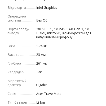
Відеокарта
Intel Graphics
Операційна
система
Без ОС
Порти вводу/
2×USB 3.1, 1×USB-C 4.0 Gen 3, 1×
виводу
HDMI, microSD, Комбо-роз'єм для
навушників/мікрофону
Вага
1.74 кг
Висота
23 мм
Глибина
261 мм
Кардрідер
Так
Мережевий
адаптер
Gigabit
Серія
Acer TravelMate
Тип батареї
Li-Ion