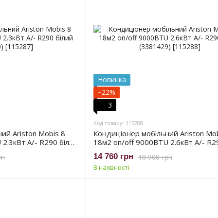
Новинка
−22%
3
Код товару: 115288
ий Ariston Mobis 8
Кондиціонер мобільний Ariston Mob
 2.3кВт A/- R290 білий
18м2 on/off 9000BTU 2.6кВт A/- R2
(3381429)
14 760 грн
рн
18 900 грн
В наявності