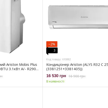
−2%
3
Код товару: 610882
ий Ariston Mobis Plus
Кондиціонер Ariston (ALYS R32 C 
0BTU 3.1кВт A/- R290
(3381251+3381405))
16 530 грн
рн
16 900 грн
В наявності