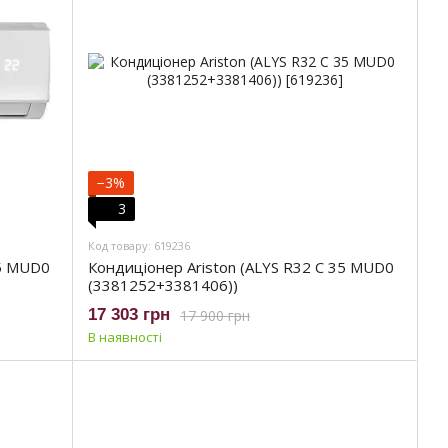
−3%
3
Код товару: 619236
25 MUD0
Кондиціонер Ariston (ALYS R32 C 35 MUD0
(3381252+3381406))
17 303 грн
17 900 грн
В наявності