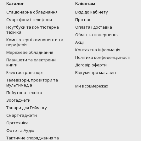
Каталог
Клієнтам
Стаціонарне обладнання
Вхід до кабінету
Смартфони і телефони
Про нас
Ноутбуки та комп'ютерна
Оплата і доставка
техніка
Обмін та повернення
Комп'ютерні компоненти та
Акції
периферія
Контактна інформація
Мережеве обладнання
Політика конфеденційності
Планшети та електронні
книги
Договір оферти
Електротранспорт
Відгуки про магазин
Телевізори, проєктори та
мультимедіа
Ми в соцмережах
Побутова техніка
Зоогаджети
Товари для Геймінгу
Смарт-гаджети
Оргтехніка
Фото та Аудіо
Тактичне спорядження та