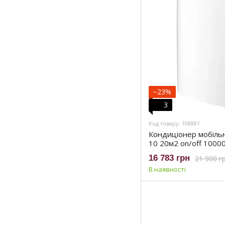
−23%
3
Код товару: 108881
Кондиціонер мобільн
10 20м2 on/off 1000
білий (3381428)
16 783 грн
21 900 г
В наявності