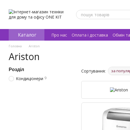
Перейти к основному контенту
Каталог
Про нас
Оплата і доставка
Обмін т
Відгуки про магазин
Головна
Ariston
Ariston
Розділ
Сортування:
за популя
9
Кондиціонери