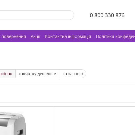
0 800 330 876
а повернення
Акції
Контактна інформація
Політика конфеден
рністю
спочатку дешевше
за назвою