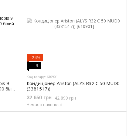
−24%
3
Код товару: 610901
is 9
Кондиціонер Ariston (ALYS R32 C 50 MUD0
90 білий
(3381517))
32 650 грн
42 899 грн
Немає в наявності