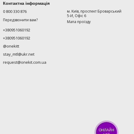
Контактна інформація
0 800 330 876
м. Київ, проспект Броварський
5-И, Офіс 6
Передзвонити вам?
Мапа проїзду
+380951060192
+380951060192
@onekitt
stay_mtl@ukr.net
request@onekit.com.ua
ОНЛАЙН
ЧАТ