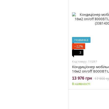
Новинка
−22%
3
Код товару: 115287
Кондиціонер мобільн
16м2 on/off 8000BTU
(3381430)
13 976 грн
17 900 г
В наявності