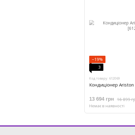
−19%
3
Код товару: 612069
Кондиціонер Ariston 
13 694 грн
16 899 г
Немає в наявності