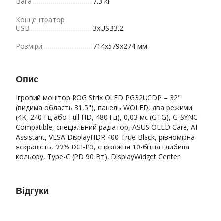
Вага
7.3 кг
Концентратор
USB
3хUSB3.2
Розміри
714x579x274 мм
Опис
Ігровий монітор ROG Strix OLED PG32UCDP – 32"
(видима область 31,5"), панель WOLED, два режими
(4K, 240 Гц або Full HD, 480 Гц), 0,03 мс (GTG), G-SYNC
Compatible, спеціальний радіатор, ASUS OLED Care, AI
Assistant, VESA DisplayHDR 400 True Black, рівномірна
яскравість, 99% DCI-P3, справжня 10-бітна глибина
кольору, Type-C (PD 90 Вт), DisplayWidget Center
Відгуки