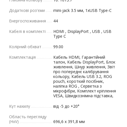
Додаткові роз'єми
mini-jack 3.5 мм, 1хUSB Type-C
Енергоспоживання
44
Кабелі в комплекті
HDMI , DisplayPort , USB , USB
Type C
Колірний обхват
99.00
Комплектація
Кабель HDMI, Гарантійний
талон, Кабель DisplayPort, Блок
живлення, Шнур живлення, Звіт
про попереднє калібрування
кольору, Кабель USB 3.2, ROG
pouch, короткий посібник,
наліпка ROG , Серветка з
мікрофібри, Комплект кріплення
VESA, Швидкознімна підставка,
Кут нахилу
від -5 до +20°
Область перегляду
(HxV)
696,6 x 391,8 мм