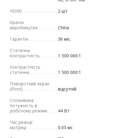
HDMI
2 шт
Країна
виробництва
China
Гарантія
36 міс.
Статична
контрастність
1 500 000:1
Контрастність
статична
1 500 000:1
Поворотний екран
(Pivot)
відсутній
Споживана
потужність в
робочому режимі
44 Вт
Час реакції
матриці
0.03 мс