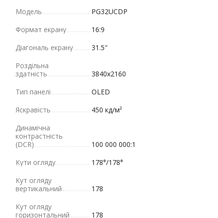
Модель
PG32UCDP
Формат екрану
16:9
Діагональ екрану
31.5"
Роздільна
здатність
3840x2160
Тип панелі
OLED
Яскравість
450 кд/м²
Динамічна
контрастність
(DCR)
100 000 000:1
Кути огляду
178°/178°
Кут огляду
вертикальний
178
Кут огляду
горизонтальний
178