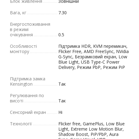
Блок живлення
Зовнішній
Вага, кг
7.30
Енергоспоживання
в режимі
очікування
0.5
Особливості
Підтримка HDR, KVM перемикач,
монітору
Flicker Free, AMD FreeSync, NVidia
G-Sync, Безрамковий екран, Low
Blue Light, USB Type-C Power
Delivery, Режим PbP, Режим PiP
Підтримка замка
Kensington
Так
Регулювання по
висоті
Так
Сенсорний екран
Ні
Технології
Flicker free, GamePlus, Low Blue
Light, Extreme Low Motion Blur,
Shadow Boost, PiP/PbP, Aura