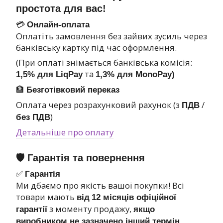
простота для вас!
💳
Онлайн-оплата
Оплатіть замовлення без зайвих зусиль через
банківську картку під час оформлення.
(При оплаті знімається банківська комісія:
та
1,5% для LiqPay
1,3% для MonoPay)
🏦
Безготівковий переказ
Оплата через розрахунковий рахунок (з
/
ПДВ
)
без ПДВ
Детальніше про оплату
🛡 Гарантія та повернення
✅
Гарантія
Ми дбаємо про якість вашої покупки! Всі
товари мають
від
12 місяців офіційної
з моменту продажу,
гарантії
якщо
виробником не зазначено інший термін.