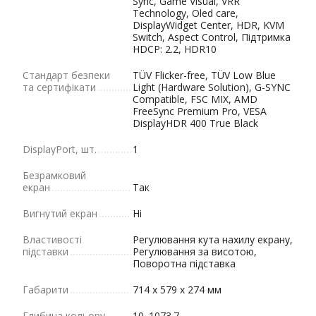
Sync, Game Visual, VRR
Technology, Oled care,
DisplayWidget Center, HDR, KVM
Switch, Aspect Control, Підтримка
HDCP: 2.2, HDR10
Cтандарт безпеки
TÜV Flicker-free, TÜV Low Blue
та сертифікати
Light (Hardware Solution), G-SYNC
Compatible, FSC MIX, AMD
FreeSync Premium Pro, VESA
DisplayHDR 400 True Black
DisplayPort, шт.
1
Безрамковий
екран
Так
Вигнутий екран
Ні
Властивості
Регулювання кута нахилу екрану,
підставки
Регулювання за висотою,
Поворотна підставка
Габарити
714 x 579 x 274 мм
Глибина кольору
10. 1073.7