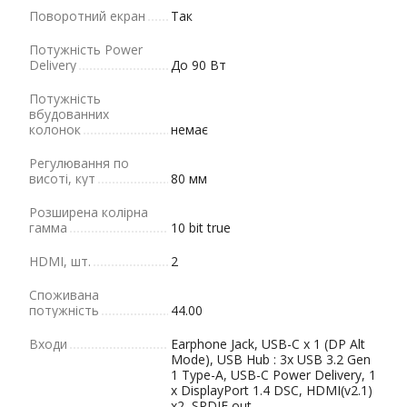
Поворотний екран
Так
Потужність Power
Delivery
До 90 Вт
Потужність
вбудованних
колонок
немає
Регулювання по
висоті, кут
80 мм
Розширена колірна
гамма
10 bit true
HDMI, шт.
2
Споживана
потужність
44.00
Входи
Earphone Jack, USB-C x 1 (DP Alt
Mode), USB Hub : 3x USB 3.2 Gen
1 Type-A, USB-C Power Delivery, 1
x DisplayPort 1.4 DSC, HDMI(v2.1)
x2, SPDIF out