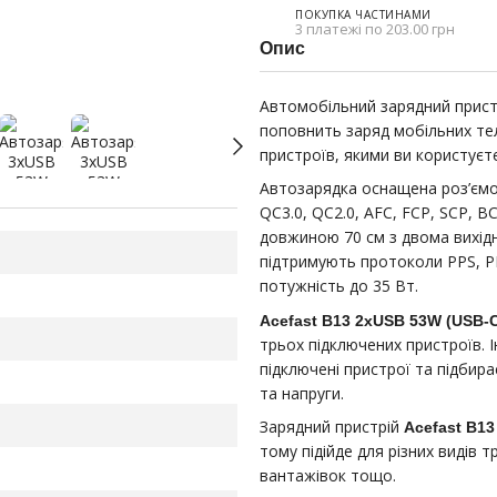
ПОКУПКА ЧАСТИНАМИ
3 платежі по 203.00 грн
Опис
Автомобільний зарядний прис
поповнить заряд мобільних тел
пристроїв, якими ви користуєте
Автозарядка оснащена роз’єм
QC3.0, QC2.0, AFC, FCP, SCP, 
довжиною 70 см з двома вихід
підтримують протоколи PPS, PD2
потужність до 35 Вт.
Acefast B13 2xUSB 53W (USB-C
трьох підключених пристроїв. 
підключені пристрої та підбир
та напруги.
Зарядний пристрій
Acefast B13
тому підійде для різних видів 
вантажівок тощо.