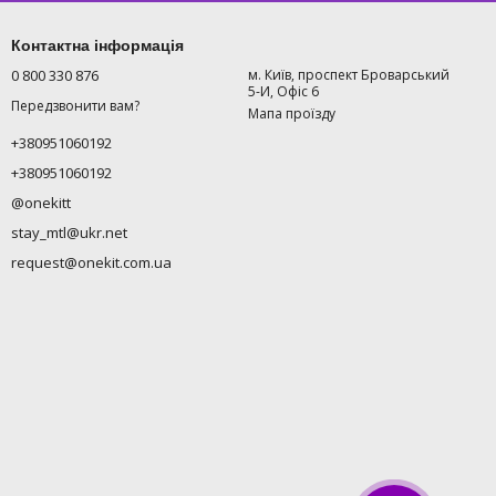
Контактна інформація
0 800 330 876
м. Київ, проспект Броварський
5-И, Офіс 6
Передзвонити вам?
Мапа проїзду
+380951060192
+380951060192
@onekitt
stay_mtl@ukr.net
request@onekit.com.ua