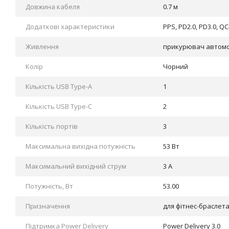
Довжина кабеля
0.7 м
Додаткові характеристики
PPS, PD2.0, PD3.0, QC
Живлення
прикурювач автомо
Колір
Чорний
Кількість USB Type-A
1
Кількість USB Type-С
2
Кількість портів
3
Максимальна вихідна потужність
53 Вт
Максимальний вихідний струм
3 А
Потужність, Вт
53.00
Призначення
для фітнес-браслет
Підтримка Power Delivery
Power Delivery 3.0