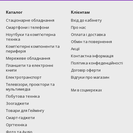
Каталог
Клієнтам
Стаціонарне обладнання
Вхід до кабінету
Смартфони і телефони
Про нас
Ноутбуки та комп'ютерна
Оплата і доставка
техніка
Обмін та повернення
Комп'ютерні компоненти та
Акції
периферія
Контактна інформація
Мережеве обладнання
Політика конфеденційності
Планшети та електронні
книги
Договір оферти
Електротранспорт
Відгуки про магазин
Телевізори, проєктори та
мультимедіа
Ми в соцмережах
Побутова техніка
Зоогаджети
Товари для Геймінгу
Смарт-гаджети
Оргтехніка
Фото та Аудіо