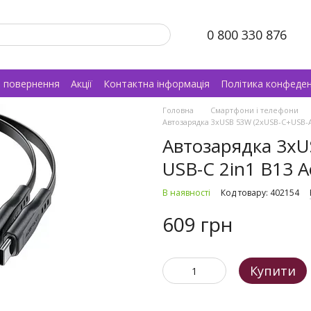
0 800 330 876
а повернення
Акції
Контактна інформація
Політика конфеден
Головна
Смартфони і телефони
Автозарядка 3xUSB 53W (2xUSB-C+USB-A) 
Автозарядка 3xU
USB-C 2in1 B13 A
В наявності
Код товару: 402154
609 грн
Купити