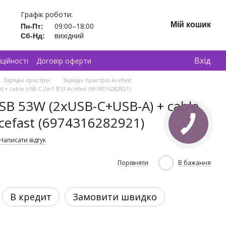
Графік роботи:
Мій кошик
09:00–18:00
Пн-Пт:
вихідний
Сб-Нд:
Вхід
ційності
Договір оферти
Зарядні пристрої
Зарядні пристрої Acefast
+ cable USB-C 2in1 B13 Acefast (6974316282921)
SB 53W (2xUSB-C+USB-A) + cable
cefast (6974316282921)
Написати відгук
Порівняти
В бажання
В кредит
Замовити швидко