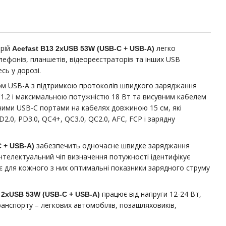
трій
легко
Acefast B13 2xUSB 53W (USB-C + USB-A)
ефонів, планшетів, відеореєстраторів та інших USB
сь у дорозі.
ом USB-A з підтримкою протоколів швидкого заряджання
BC1.2 і максимальною потужністю 18 Вт та висувним кабелем
ними USB-С портами на кабелях довжиною 15 см, які
.0, PD3.0, QC4+, QC3.0, QC2.0, AFC, FCP і зарядну
забезпечить одночасне швидке заряджання
 + USB-A)
Інтелектуальний чіп визначення потужності ідентифікує
ає для кожного з них оптимальні показники зарядного струму
працює від напруги 12-24 Вт,
 2xUSB 53W (USB-C + USB-A)
транспорту – легкових автомобілів, позашляховиків,