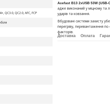
Acefast B13 2xUSB 53W (USB-C
адже виконаний у міцному та л
4+, QC3.0, QC2.0, AFC, FCP
ударів та ковзання.
Вбудовані системи захисту убе
біля
перегріву, перевантаження по 
факторів.
Доставка
Оплата
Гара
а