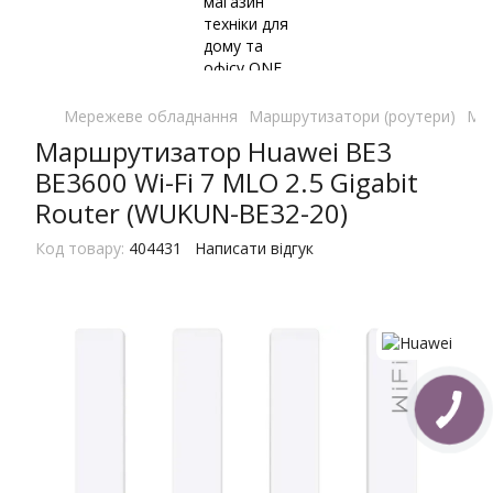
Мережеве обладнання
Маршрутизатори (роутери)
Мар
Маршрутизатор Huawei BE3
BE3600 Wi-Fi 7 MLO 2.5 Gigabit
Router (WUKUN-BE32-20)
Код товару:
404431
Написати відгук