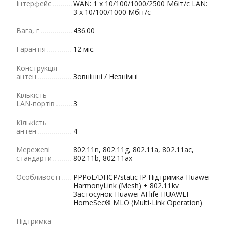
Інтерфейс
WAN: 1 x 10/100/1000/2500 Мбіт/с LAN:
3 x 10/100/1000 Мбіт/с
Вага, г
436.00
Гарантія
12 міс.
Конструкція
антен
Зовнішні / Незнімні
Кількість
LAN-портів
3
Кількість
антен
4
Мережеві
802.11n, 802.11g, 802.11a, 802.11ас,
стандарти
802.11b, 802.11ax
Особливості
PPPoE/DHCP/static IP Підтримка Huawei
HarmonyLink (Mesh) + 802.11kv
Застосунок Huawei AI life HUAWEI
HomeSec® MLO (Multi-Link Operation)
Підтримка