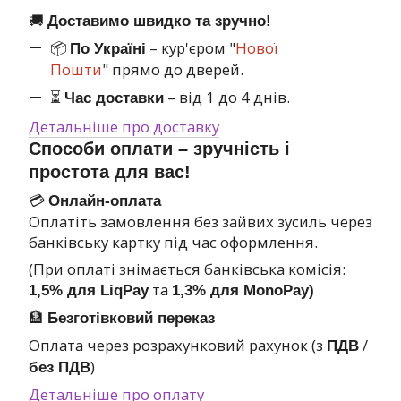
🚚
Доставимо швидко та зручно!
📦
– кур'єром "
Нової
По Україні
Пошти
" прямо до дверей.
⏳
– від 1 до 4 днів.
Час доставки
Детальніше про доставку
Способи оплати – зручність і
простота для вас!
💳
Онлайн-оплата
Оплатіть замовлення без зайвих зусиль через
банківську картку під час оформлення.
(При оплаті знімається банківська комісія:
та
1,5% для LiqPay
1,3% для MonoPay)
🏦
Безготівковий переказ
Оплата через розрахунковий рахунок (з
/
ПДВ
)
без ПДВ
Детальніше про оплату