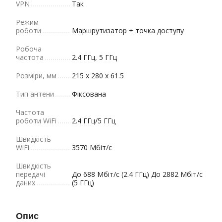
VPN
Так
Режим
роботи
Маршрутизатор + точка доступу
Робоча
частота
2.4 ГГц, 5 ГГц
Розміри, мм
215 х 280 х 61.5
Тип антени
Фіксована
Частота
роботи WiFi
2.4 ГГц/5 ГГц
Швидкість
WiFi
3570 Мбіт/с
Швидкість
передачі
До 688 Мбіт/с (2.4 ГГц) До 2882 Мбіт/с
даних
(5 ГГц)
Опис