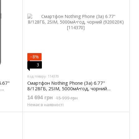
−8%
3
Код товару: 114370
.67"
Смартфон Nothing Phone (3a) 6.77"
й
8/128ГБ, 2SIM, 5000мА•год, чорний
(920020K)
14 694 грн
15 999 грн
Немає в наявності