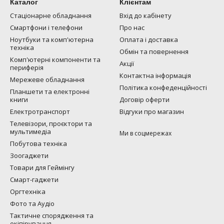
Каталог
Клієнтам
Стаціонарне обладнання
Вхід до кабінету
Смартфони і телефони
Про нас
Ноутбуки та комп'ютерна
Оплата і доставка
техніка
Обмін та повернення
Комп'ютерні компоненти та
Акції
периферія
Контактна інформація
Мережеве обладнання
Політика конфеденційності
Планшети та електронні
книги
Договір оферти
Електротранспорт
Відгуки про магазин
Телевізори, проєктори та
мультимедіа
Ми в соцмережах
Побутова техніка
Зоогаджети
Товари для Геймінгу
Смарт-гаджети
Оргтехніка
Фото та Аудіо
Тактичне спорядження та
екіпірування