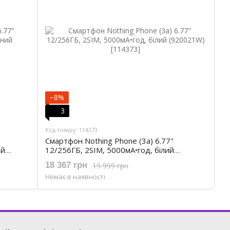
−8%
3
Код товару: 114373
Смартфон Nothing Phone (3a) 6.77"
ий
12/256ГБ, 2SIM, 5000мА•год, білий
(920021W)
18 367 грн
19 999 грн
Немає в наявності