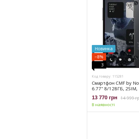
Новинка
−8%
3
Код товару: 115281
Смартфон CMF by Not
6.77" 8/128ГБ, 2SIM
(961002K)
13 770 грн
14 999 г
В наявності