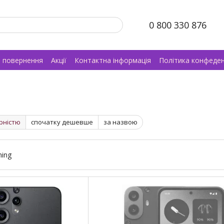
0 800 330 876
а повернення
Акції
Контактна інформація
Політика конфеден
рністю
спочатку дешевше
за назвою