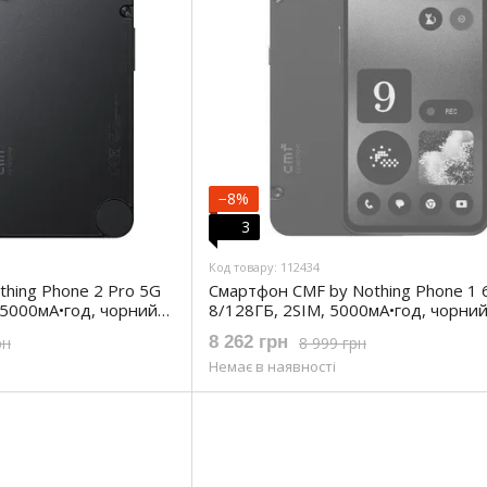
−8%
3
Код товару: 112434
hing Phone 2 Pro 5G
Смартфон CMF by Nothing Phone 1 6
, 5000мА•год, чорний
8/128ГБ, 2SIM, 5000мА•год, чорни
(961003K)
8 262 грн
рн
8 999 грн
Немає в наявності