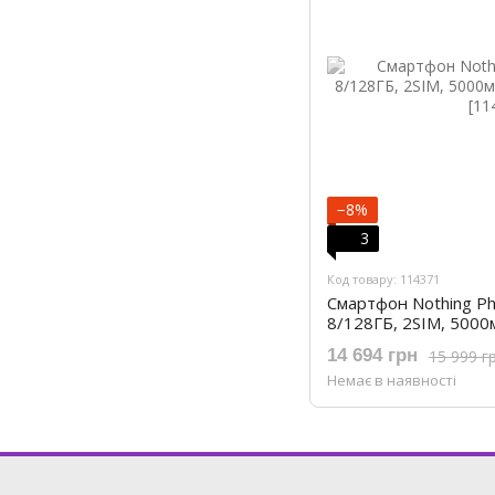
−8%
3
Код товару: 114371
Смартфон Nothing Pho
8/128ГБ, 2SIM, 5000м
(920020W)
14 694 грн
15 999 г
Немає в наявності