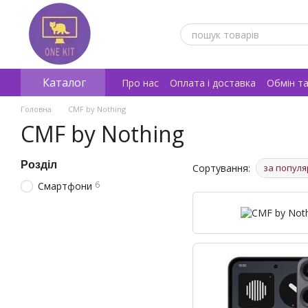
Перейти к основному контенту
Каталог
Про нас
Оплата і доставка
Обмін т
Відгуки про магазин
Головна
CMF by Nothing
CMF by Nothing
Розділ
Сортування:
за популя
6
Смартфони