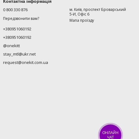
Контактна інформація
0 800 330 876
м. Київ, проспект Броварський
5-И, Офіс 6
Передзвонити вам?
Мапа проїзду
+380951060192
+380951060192
@onekitt
stay_mtl@ukr.net
request@onekit.com.ua
ОНЛАЙН
ЧАТ