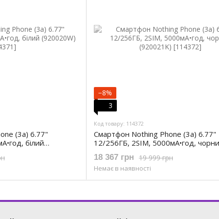
−8%
3
Код товару: 114372
ne (3a) 6.77"
Смартфон Nothing Phone (3a) 6.77"
А•год, білий
12/256ГБ, 2SIM, 5000мА•год, чорн
(920021K)
18 367 грн
рн
19 999 грн
Немає в наявності