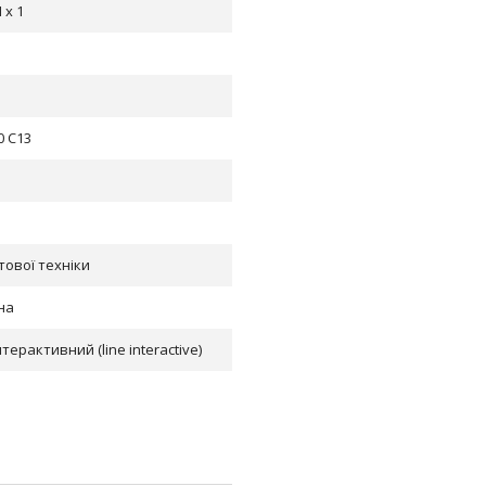
 x 1
0 C13
тової техніки
на
нтерактивний (line interactive)