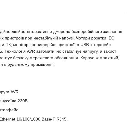
ійне лінійно-інтерактивне джерело безперебійного живлення,
х пристроїв при нестабільній напрузі. Чотири розетки IEC
и ПК, монітор і периферійні пристрої, а USB-інтерфейс
. Технологія AVR автоматично стабілізує напругу, а захист
гарантує безпеку мережевого обладнання. Корпус компактний,
ня в будь-якому приміщенні.
пруги AVR.
инусоїда 230В.
інтерфейс.
 Ethernet 10/100/1000 Base-T RJ45.