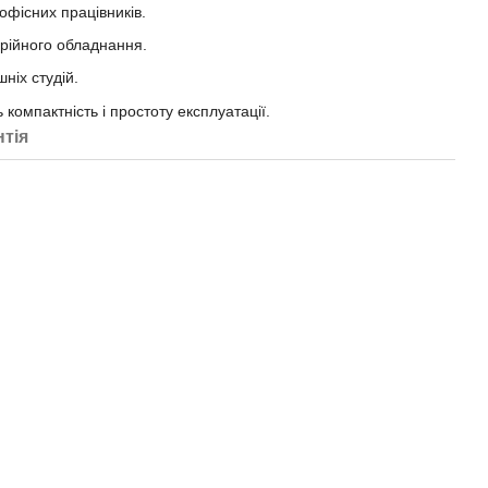
офісних працівників.
ерійного обладнання.
ніх студій.
 компактність і простоту експлуатації.
нтія