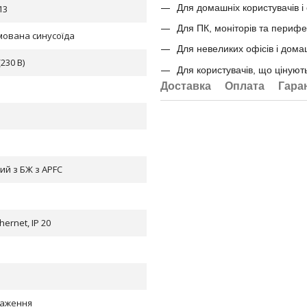
Для домашніх користувачів і 
13
Для ПК, моніторів та периф
мована синусоїда
Для невеликих офісів і домаш
(230 B)
Для користувачів, що цінують
Доставка
Оплата
Гара
ний з БЖ з APFC
hernet, IP 20
таження