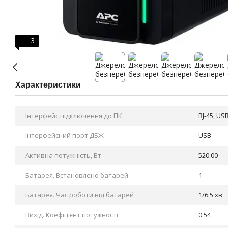
3
Характеристики
Інтерфейс підключення до ПК
RJ-45, US
Інтерфейсний порт ДБЖ
USB
Активна потужність, Вт
520.00
Батарея. Bстановлено батарей
1
Батарея. Час роботи від батарей
1/6.5 хв
Вихід. Коефіцієнт потужності
0.54