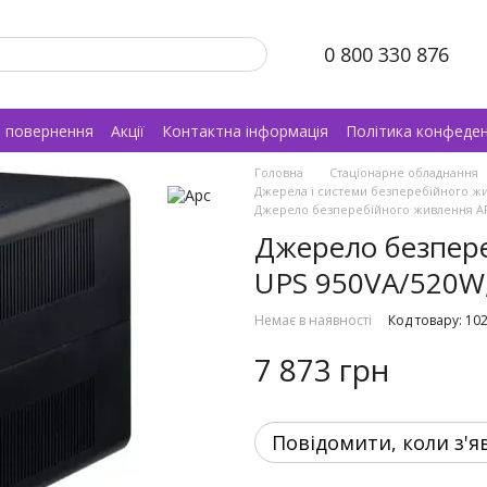
0 800 330 876
а повернення
Акції
Контактна інформація
Політика конфеден
Головна
Стаціонарне обладнання
Джерела і системи безперебійного ж
Джерело безперебійного живлення APC
Джерело безпере
UPS 950VA/520W,
Немає в наявності
Код товару: 10
7 873 грн
Повідомити, коли з'я