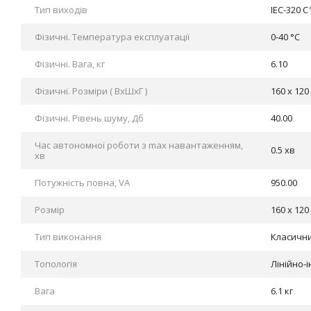
Тип виходів
IEC-320 C
Фізичні. Tемпература експлуатації
0-40 °C
Фізичні. Вага, кг
6.10
Фізичні. Розміри ( ВхШхГ )
160 x 120
Фізичні. Рівень шуму, Дб
40.00
Час автономної роботи з max навантаженням,
0.5 хв
хв
Потужність повна, VA
950.00
Розмір
160 x 120
Тип виконання
Класични
Топологія
Лінійно-
Вага
6.1 кг