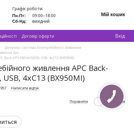
Графік роботи:
Мій кошик
09:00–18:00
Пн-Пт:
вихідний
Сб-Нд:
Вхід
ційності
Договір оферти
Джерела і системи безперебійного живлення
ивлення Apc
 Back-UPS 950VA/520W, USB, 4xC13 (BX950MI)
бійного живлення APC Back-
 USB, 4xC13 (BX950MI)
2957
Написати відгук
Порівняти
В бажання
виться