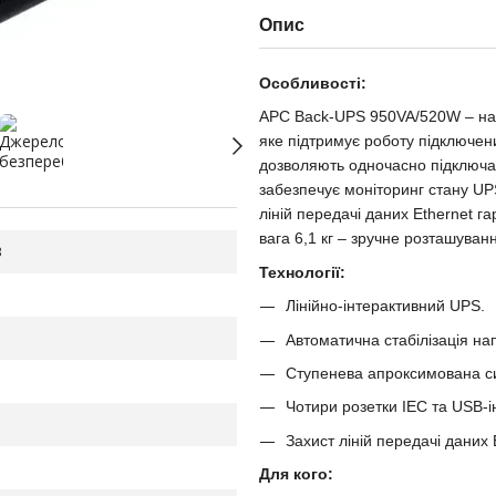
Опис
Особливості:
APC Back-UPS 950VA/520W – над
яке підтримує роботу підключени
дозволяють одночасно підключат
забезпечує моніторинг стану UPS
ліній передачі даних Ethernet 
вага 6,1 кг – зручне розташуван
B
Технології:
Лінійно-інтерактивний UPS.
Автоматична стабілізація на
Ступенева апроксимована с
Чотири розетки IEC та USB-
Захист ліній передачі даних
Для кого: