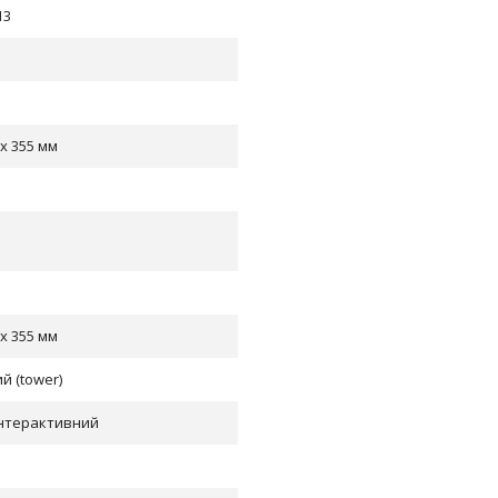
13
 x 355 мм
 x 355 мм
й (tower)
інтерактивний