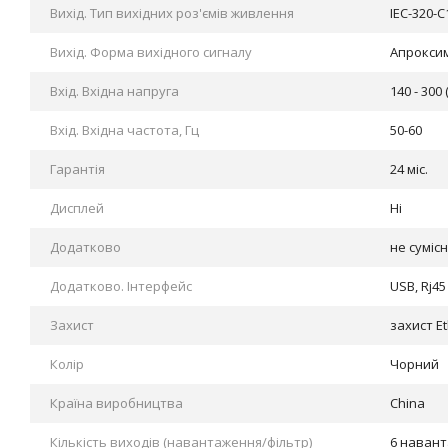
Вихід. Тип вихідних роз'ємів живлення
IEC-320-C
Вихід. Форма вихідного сигналу
Апрокси
Вхід. Вхідна напруга
140 - 300 
Вхід. Вхідна частота, Гц
50-60
Гарантія
24 міс.
Дисплей
Ні
Додатково
не суміс
Додатково. Інтерфейс
USB, Rj45
Захист
захист Et
Колір
Чорний
Країна виробництва
China
Кількість виходів (навантаження/фільтр)
6 наван