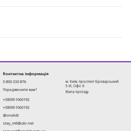
Контактна інформація
0 800 330 876
м. Київ, проспект Броварський
5-И, Офіс 6
Передзвонити вам?
Мапа проїзду
+380951060192
+380951060192
@onekitt
stay_mtl@ukr.net