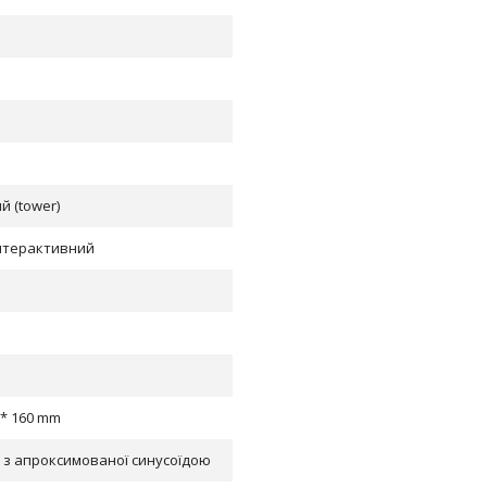
й (tower)
інтерактивний
 * 160 mm
 з апроксимованої синусоїдою