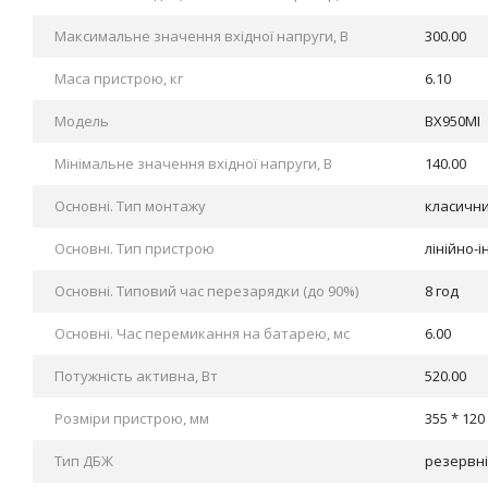
Максимальне значення вхідної напруги, В
300.00
Маса пристрою, кг
6.10
Модель
BX950MI
Мінімальне значення вхідної напруги, В
140.00
Основні. Тип монтажу
класични
Основні. Тип пристрою
лінійно-
Основні. Типовий час перезарядки (до 90%)
8 год
Основні. Час перемикання на батарею, мс
6.00
Потужність активна, Вт
520.00
Розміри пристрою, мм
355 * 120
Тип ДБЖ
резервні