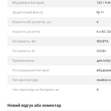
Вбудована батарея
12V / 9 AH
Додатковий фільтр
RJ-11
Кількість IEC розеток, шт.
6
Кількість розеток
6 x IEC 32
Потужність, ВА
950 В*А
Потужність, Вт
520 Вт
Призначення
для побу
Розташування батареї
вбудова
Тип архітектури
лінійно-і
Час переходу на батарею, мс
6
Новий відгук або коментар