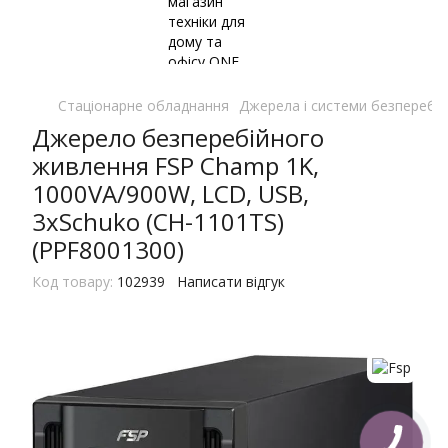
Стаціонарне обладнання
Джерела і системи безперебі
Джерело безперебійного
живлення FSP Champ 1K,
1000VA/900W, LCD, USB,
3xSchuko (CH-1101TS)
(PPF8001300)
Код товару:
102939
Написати відгук