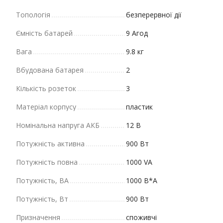
Топологія
безперервної дії
Ємність батарей
9 Агод
Вага
9.8 кг
Вбудована батарея
2
Кількість розеток
3
Матеріал корпусу
пластик
Номінальна напруга АКБ
12 В
Потужність активна
900 Вт
Потужність повна
1000 VA
Потужність, ВА
1000 В*А
Потужність, Вт
900 Вт
Призначення
споживчі