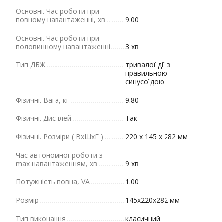
Основні. Час роботи при
повному навантаженні, хв
9.00
Основні. Час роботи при
половинному навантаженні
3 хв
Тип ДБЖ
тривалої дії з
правильною
синусоїдою
Фізичні. Вага, кг
9.80
Фізичні. Дисплей
Так
Фізичні. Розміри ( ВхШхГ )
220 x 145 x 282 мм
Час автономної роботи з
max навантаженням, хв
9 хв
Потужність повна, VA
1.00
Розмір
145х220х282 мм
Тип виконання
класичний