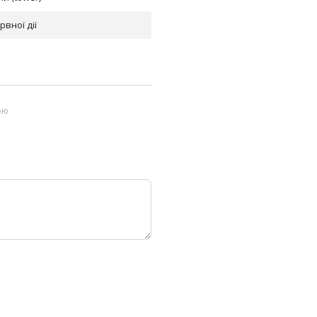
вної дії
ою