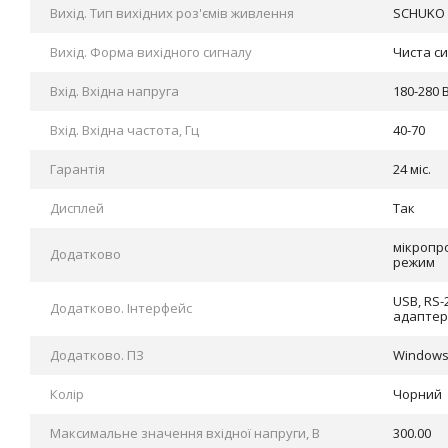
Вихід. Тип вихідних роз'ємів живлення
SCHUKO
Вихід. Форма вихідного сигналу
Чиста си
Вхід. Вхідна напруга
180-280 
Вхід. Вхідна частота, Гц
40-70
Гарантія
24 міс.
Дисплей
Так
мікропр
Додатково
режим
USB, RS-
Додатково. Інтерфейс
адаптер
Додатково. ПЗ
Windows,
Колір
Чорний
Максимальне значення вхідної напруги, В
300.00