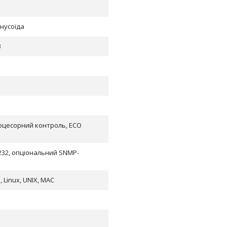
нусоїда
В
оцесорний контроль, ECO
232, опціональний SNMP-
 Linux, UNIX, MAC