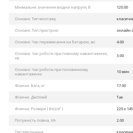
Мінімальне значення вхідної напруги, В
120.00
Основні. Тип монтажу
класични
Основні. Тип пристрою
онлайн 
Основні. Час перемикання на батарею, мс
4.00
Основні. Час роботи при повному навантаженні,
3.00
хв
Основні. Час роботи при половинному
10 мин
навантаженні
Фізичні. Вага, кг
17.00
Фізичні. Дисплей
Так
Фізичні. Розміри ( ВхШхГ )
220 х 145
Потужність повна, VA
2.00
Тип виконання
класични