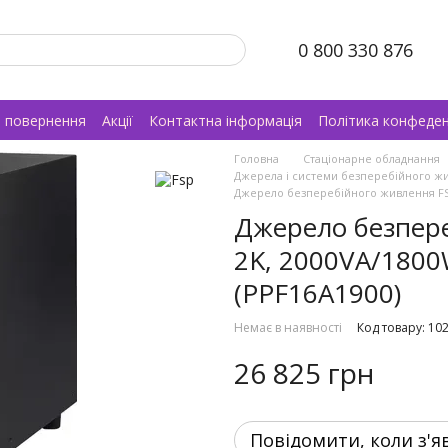
0 800 330 876
а повернення
Акції
Контактна інформація
Політика конфеден
Головна
Стаціонарне обладнання
Джерела і системи безперебійного ж
Джерело безперебійного живлення FSP
Джерело безпер
2K, 2000VA/1800
(PPF16A1900)
Немає в наявності
Код товару: 10
26 825 грн
Повідомити, коли з'я