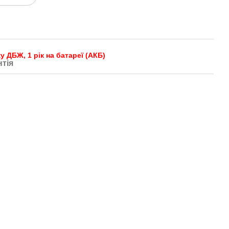
у ДБЖ, 1 рік на батареї (АКБ)
нтія