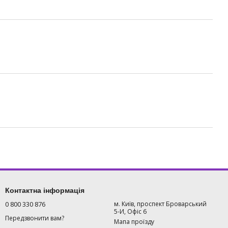
Контактна інформація
0 800 330 876
м. Київ, проспект Броварський
5-И, Офіс 6
Передзвонити вам?
Мапа проїзду