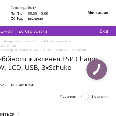
Графік роботи:
Мій кошик
09:00–18:00
Пн-Пт:
вихідний
Сб-Нд:
Вхід
ційності
Договір оферти
Джерела і системи безперебійного живлення
ивлення Fsp
 Champ 2K, 2000VA/1800W, LCD, USB, 3xSchuko (PPF16A1900)
ебійного живлення FSP Champ
W, LCD, USB, 3xSchuko
2923
Написати відгук
Порівняти
В бажання
виться