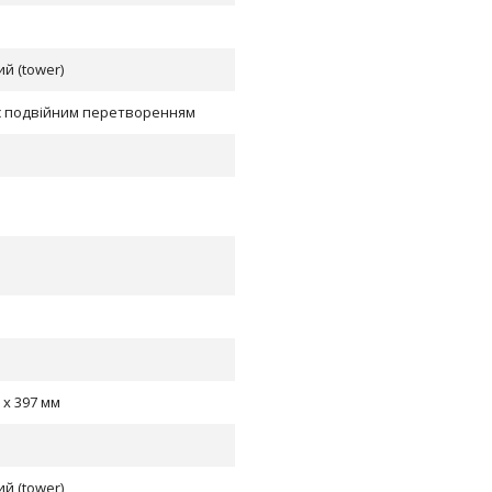
й (tower)
с подвійним перетворенням
 х 397 мм
й (tower)