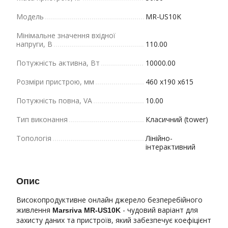
Модель
MR-US10K
Мінімальне значення вхідної
напруги, В
110.00
Потужність активна, Вт
10000.00
Розміри пристрою, мм
460 х190 х615
Потужність повна, VA
10.00
Тип виконання
Класичний (tower)
Топологія
Лінійно-
інтерактивний
Опис
Високопродуктивне онлайн джерело безперебійного
живлення
- чудовий варіант для
Marsriva MR-US10K
захисту даних та пристроїв, який забезпечує коефіцієнт