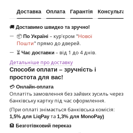
Доставка
Оплата
Гарантія
Консультація
🚚
Доставимо швидко та зручно!
📦
– кур'єром "
Нової
По Україні
Пошти
" прямо до дверей.
⏳
– від 1 до 4 днів.
Час доставки
Детальніше про доставку
Способи оплати – зручність і
простота для вас!
💳
Онлайн-оплата
Оплатіть замовлення без зайвих зусиль через
банківську картку під час оформлення.
(При оплаті знімається банківська комісія:
та
1,5% для LiqPay
1,3% для MonoPay)
🏦
Безготівковий переказ