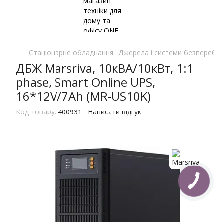
Стаціонарне обладнання
Джерела і системи безперебі
ДБЖ Marsriva, 10кВА/10кВт, 1:1
phase, Smart Online UPS,
16*12V/7Ah (MR-US10K)
Код товару:
400931
Написати відгук