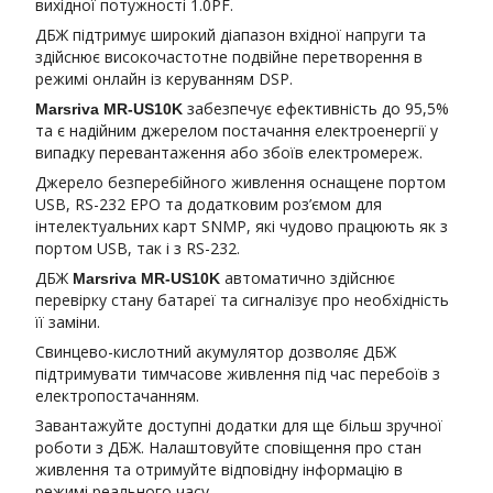
вихідної потужності 1.0PF.
ДБЖ підтримує широкий діапазон вхідної напруги та
здійснює високочастотне подвійне перетворення в
режимі онлайн із керуванням DSP.
забезпечує ефективність до 95,5%
Marsriva MR-US10K
та є надійним джерелом постачання електроенергії у
випадку перевантаження або збоїв електромереж.
Джерело безперебійного живлення оснащене портом
USB, RS-232 EPO та додатковим роз’ємом для
інтелектуальних карт SNMP, які чудово працюють як з
портом USB, так і з RS-232.
ДБЖ
автоматично здійснює
Marsriva MR-US10K
перевірку стану батареї та сигналізує про необхідність
її заміни.
Свинцево-кислотний акумулятор дозволяє ДБЖ
підтримувати тимчасове живлення під час перебоїв з
електропостачанням.
Завантажуйте доступні додатки для ще більш зручної
роботи з ДБЖ. Налаштовуйте сповіщення про стан
живлення та отримуйте відповідну інформацію в
режимі реального часу.