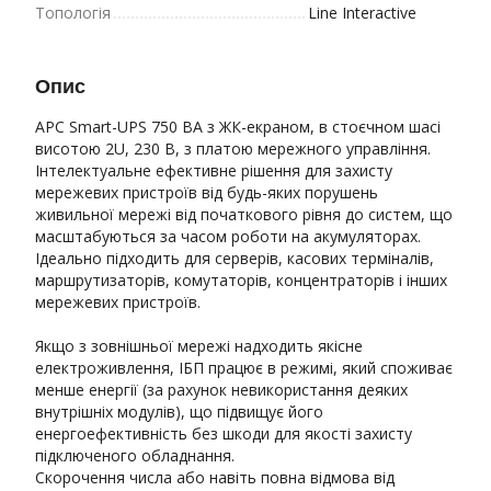
Топологія
Line Interactive
Опис
APC Smart-UPS 750 ВА з ЖК-екраном, в стоєчном шасі
висотою 2U, 230 В, з платою мережного управління.
Інтелектуальне ефективне рішення для захисту
мережевих пристроїв від будь-яких порушень
живильної мережі від початкового рівня до систем, що
масштабуються за часом роботи на акумуляторах.
Ідеально підходить для серверів, касових терміналів,
маршрутизаторів, комутаторів, концентраторів і інших
мережевих пристроїв.
Якщо з зовнішньої мережі надходить якісне
електроживлення, ІБП працює в режимі, який споживає
менше енергії (за рахунок невикористання деяких
внутрішніх модулів), що підвищує його
енергоефективність без шкоди для якості захисту
підключеного обладнання.
Скорочення числа або навіть повна відмова від