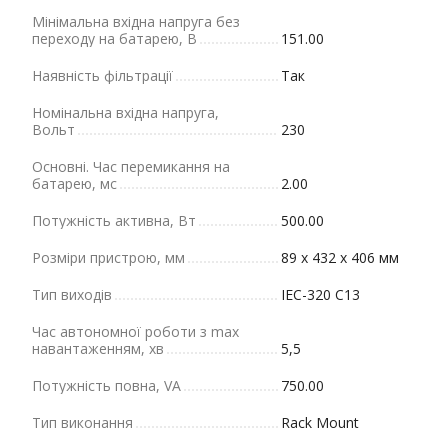
Мінімальна вхідна напруга без
переходу на батарею, В
151.00
Наявність фільтрації
Так
Номінальна вхідна напруга,
Вольт
230
Основні. Час перемикання на
батарею, мс
2.00
Потужність активна, Вт
500.00
Розміри пристрою, мм
89 х 432 х 406 мм
Тип виходів
IEC-320 C13
Час автономної роботи з max
навантаженням, хв
5,5
Потужність повна, VA
750.00
Тип виконання
Rack Mount