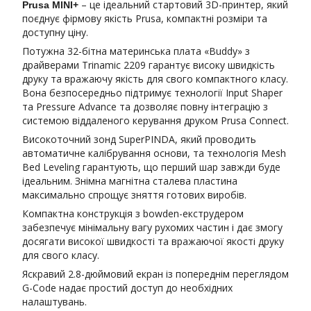
– це ідеальний стартовий 3D-принтер, який
Prusa MINI+
поєднує фірмову якість Prusa, компактні розміри та
доступну ціну.
Потужна 32-бітна материнська плата «Buddy» з
драйверами Trinamic 2209 гарантує високу швидкість
друку та вражаючу якість для свого компактного класу.
Вона безпосередньо підтримує технології Input Shaper
та Pressure Advance та дозволяє повну інтеграцію з
системою віддаленого керування друком Prusa Connect.
Високоточний зонд SuperPINDA, який проводить
автоматичне калібрування основи, та технологія Mesh
Bed Leveling гарантують, що перший шар завжди буде
ідеальним. Знімна магнітна сталева пластина
максимально спрощує зняття готових виробів.
Компактна конструкція з bowden-екструдером
забезпечує мінімальну вагу рухомих частин і дає змогу
досягати високої швидкості та вражаючої якості друку
для свого класу.
Яскравий 2.8-дюймовий екран із попереднім переглядом
G-Code надає простий доступ до необхідних
налаштувань.