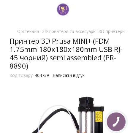
Оргтехніка
3D-принтери та аксесуари
3D-принтери
3D
Принтер 3D Prusa MINI+ (FDM
1.75mm 180x180x180mm USB RJ-
45 чорний) semi assembled (PR-
8890)
Код товару:
404739
Написати відгук