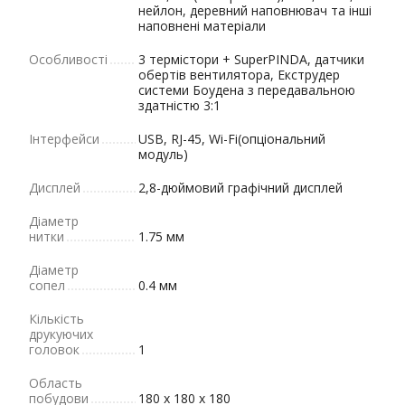
нейлон, деревний наповнювач та інші
наповнені матеріали
Особливості
3 термістори + SuperPINDA, датчики
обертів вентилятора, Екструдер
системи Боудена з передавальною
здатністю 3:1
Інтерфейси
USB, RJ-45, Wi-Fi(опціональний
модуль)
Дисплей
2,8-дюймовий графічний дисплей
Діаметр
нитки
1.75 мм
Діаметр
сопел
0.4 мм
Кількість
друкуючих
головок
1
Область
побудови
180 х 180 х 180