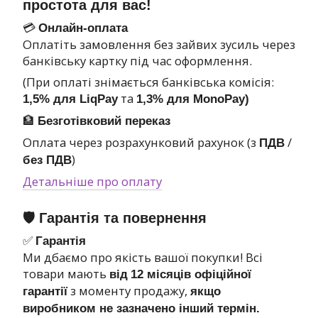
простота для вас!
💳
Онлайн-оплата
Оплатіть замовлення без зайвих зусиль через
банківську картку під час оформлення.
(При оплаті знімається банківська комісія:
та
1,5% для LiqPay
1,3% для MonoPay)
🏦
Безготівковий переказ
Оплата через розрахунковий рахунок (з
/
ПДВ
)
без ПДВ
Детальніше про оплату
🛡 Гарантія та повернення
✅
Гарантія
Ми дбаємо про якість вашої покупки! Всі
товари мають
від
12 місяців офіційної
з моменту продажу,
гарантії
якщо
виробником не зазначено інший термін.