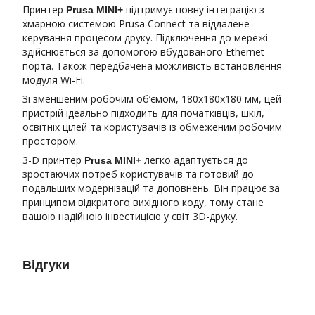
Принтер
підтримує повну інтеграцію з
Prusa MINI+
хмарною системою Prusa Connect та віддалене
керування процесом друку. Підключення до мережі
здійснюється за допомогою вбудованого Ethernet-
порта. Також передбачена можливість встановлення
модуля Wi-Fi.
Зі зменшеним робочим об’ємом, 180х180х180 мм, цей
пристрій ідеально підходить для початківців, шкіл,
освітніх цілей та користувачів із обмеженим робочим
простором.
3-D принтер
легко адаптується до
Prusa MINI+
зростаючих потреб користувачів та готовий до
подальших модернізацій та доповнень. Він працює за
принципом відкритого вихідного коду, тому стане
вашою надійною інвестицією у світ 3D-друку.
Відгуки